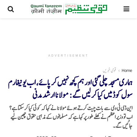
ADVERTISEMENT
Home
قومی خبریں
ہماری مسجد چلی گئی اور ہم کچھ نہیں کر پائے، اب یونیفارم
سول کوڈ میں کیا کر لیں گے: مولانا ارشد مدنی
این ڈی ٹی وی سے بات چیت کرتے ہوئے مولانا نے کہا کہ کوئی کیا کر سکتا ہے؟
اب تو وزیر اعظم نے کھلے طور پر کہا ہے کہ مسلمانوں کے مذہبی حقوق چھین لیے
جائیں گے۔