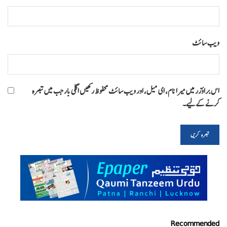
ویب‌ سائٹ
اس براؤزر میں میرا نام، ای میل، اور ویب سائٹ محفوظ رکھیں اگلی بار جب میں تبصرہ
کرنے کےلیے۔
Recommended