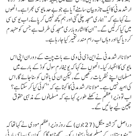
ارشد مدنی کا ایک تازہ بیان سامنے آیا ہے جو بے حد مایوسی بھرا ہے۔ انھوں
نے کہا ہے کہ ’’ہماری مسجد چلی گئی اور ہم کچھ نہیں کر پائے، اب یو سی سی
میں کیا کر لیں گے۔‘‘ ان کا اشارہ بابری مسجد کی طرف ہے جس کو منہدم
کر دیا گیا اور وہاں اب رام مندر تعمیر کیا جا رہا ہے۔
مولانا ارشد مدنی نے این ڈی ٹی وی سے بات چیت کے دوران اپنی اس
مایوسی کا اظہار کیا۔ انھوں نے کہا کہ یونیفارم سول کوڈ کے بارے میں
مسلمان اپنے نظریات رکھیں گے، لیکن ان کی باتوں کو سنا جائے گا، اس
کی امید نہیں ہے۔ مولانا ارشد مدنی کا کہنا ہے کہ ’’کوئی کیا کر سکتا ہے؟
اب تو وزیر اعظم نے کھلے طور پر کہا ہے کہ مسلمانوں کے مذہبی حقوق
چھین لیے جائیں گے۔
دراصل گزشتہ منگل (27 جون) کے روز وزیر اعظم مودی نے کہا تھا کہ
’’ہندوستان کے مسلم بھائی بہنوں کو یہ سمجھنا ہوگا کہ کون سی سیاسی پارٹی