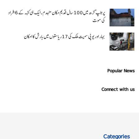
پرتاپ گڑھ میں 100 سال قدیم مکان منہدم، ایک ہی کنبہ کے 6 افراد
کی موت
بہار اور یو پی سمیت ملک کی 17ریاستوں میں بارش کا امکان
Popular News
Connect with us
Categories