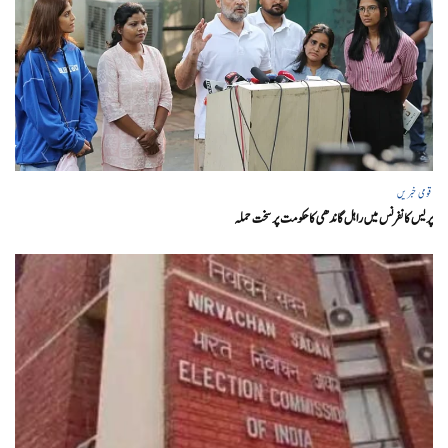
قومی خبریں
پریس کانفرنس میں راہل گاندھی کا حکومت پر سخت حملہ