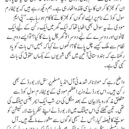
ان کو بھڑکا کر ان کا سیاسی فائدہ اٹھا رہی ہے۔ ہم دیکھ رہے ہیں کہ یونیفارم
سول کوڈ کے نام پر ایسے لوگوں کو بھڑکانے کا کام ہو رہا ہے۔‘‘ پی ایم
مودی نے یہ سوال بھی اٹھایا تھا کہ ایک گھر میں ایک رکن کے لیے ایک
قانون اور دوسرے کے لیے دوسرا تو گھر چل پائے گا کیا؟ تو ایسے دوہرے
نظام سے ملک کیسے چل پائے گا؟ انھوں نے کہا کہ ہمیں اس بات کو یاد
رکھنا ہے کہ ہندوستانی آئین میں بھی شہریوں کے یکساں حقوق کی بات
کہی گئی ہے۔
واضح رہے کہ مولانا ارشد مدنی آل انڈیا مسلم پرسنل لاء بورڈ کے بھی
رکن ہیں۔ اس بورڈ نے وزیر اعظم مودی کے یونیفارم سول کوڈ سے
متعلق مذکورہ بالا بیان کے بعد منگل کی دیر شب ایک ایمرجنسی میٹنگ کی
تھی۔ تین گھنٹے کی اس میٹنگ میں لاء بورڈ نے اپنے نظریات لاء کمیشن کو
سونپنے کا فیصلہ کیا، جس نے سبھی لوگوں سے مشورے مانگے ہیں۔ آل