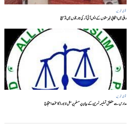
قومی خبریں
دہلی میں انتخابی فہرستوں کے ایس آئی آر کی تاریخوں میں توسیع
قومی خبریں
مدارس سے متعلق تسلیمہ نسرین کے بیان پر مسلم پرسنل لا بورڈ کا سخت احتجاج