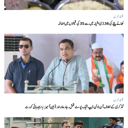
قومی خبریں
کھانے پینے کی 36 بڑی اشیاء میں سے 35 کی قیمتوں میں اضافہ
قومی خبریں
گڈکری کے خلاف آن لائن ڈیپ فیک پوسٹ فحش، جارحانہ اور توہین آمیز:بامبے ہائی کورٹ