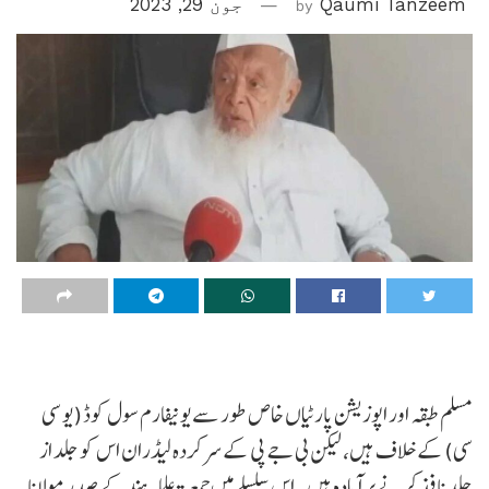
Qaumi Tanzeem
by
جون 29, 2023
مسلم طبقہ اور اپوزیشن پارٹیاں خاص طور سے یونیفارم سول کوڈ (یو سی
سی) کے خلاف ہیں، لیکن بی جے پی کے سرکردہ لیڈران اس کو جلد از
جلد نافذ کرنے پر آمادہ ہیں۔ اس سلسلے میں جمعیۃ علماء ہند کے صدر مولانا