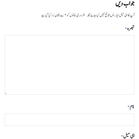
جواب دیں
*
آپ کا ای میل ایڈریس شائع نہیں کیا جائے گا۔
ضروری خانوں کو
سے نشان زد کیا گیا ہے
تبصرہ
*
نام
*
ای میل
*