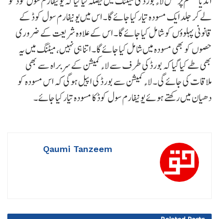
انڈیا مسلم پرسنل لاء بورڈ کی میٹنگ میں فیصلہ لیا گیا کہ یونیفارم سول کوڈ کو
لے کر جلد ایک مسودہ تیار کیا جائے گا۔ اس میں یونیفارم سول کوڈ کے
قانونی پہلوؤں کو شامل کیا جائے گا۔ اس کے علاوہ شریعت کے ضروری
حصوں کو بھی مسودہ میں شامل کیا جائے گا۔ اتنا ہی نہیں، میٹنگ میں یہ
بھی طے کیا گیا کہ بورڈ کی طرف سے لاء کمیشن کے سربراہ سے بھی
ملاقات کی جائے گی۔ لاء کمیشن سے بورڈ کی اپیل ہوگی کہ اس مسودہ کو
دھیان میں رکھتے ہوئے یونیفارم سول کوڈ کا مسودہ تیار کیا جائے۔
Qaumi Tanzeem