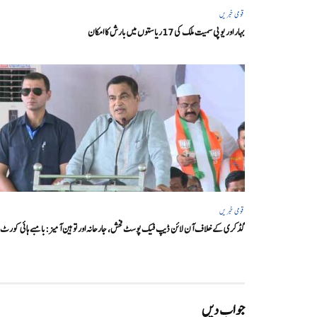
قومی خبریں
بہار اور یو پی سمیت ملک کی 17ریاستوں میں بارش کا امکان
قومی خبریں
گڈکری کے خلاف آن لائن ڈیپ فیک پوسٹ فحش، جارحانہ اور توہین آمیز:بامبے ہائی کورٹ
جواب دیں