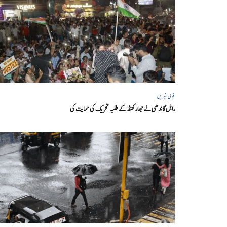
قومی خبریں
راہل گاندھی نے جھارکھنڈ کے طلبہ تحریک کی حمایت کی