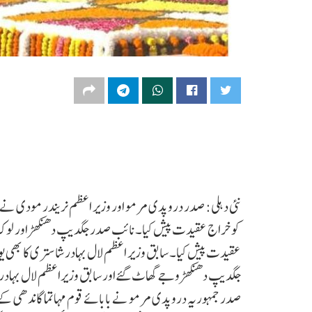
کو خراج عقیدت پیش کیا۔نائب صدر جگدیپ دھنکھڑ اور لوک سبھ
عقیدت پیش کیا۔ سابق وزیر اعظم لال بہادر شاستری کا بھی ی
جگدیپ دھنکھڑ وجے گھاٹ گئےاور سابق وزیراعظم لال بہادر