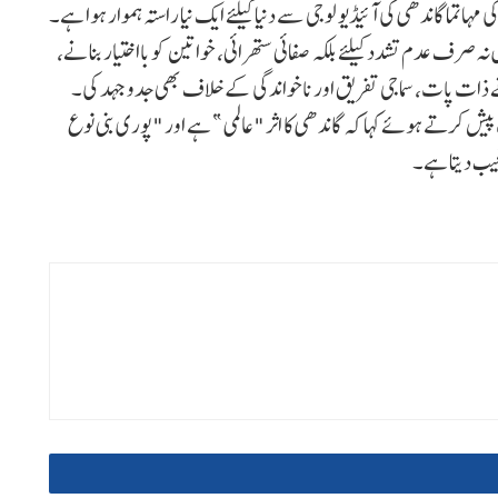
ہاتما گاندھی کی آئیڈیو لوجی سے دنیا کیلئے ایک نیا راستہ ہموار ہوا ہے۔
نہ صرف عدم تشدد کیلئے بلکہ صفائی ستھرائی، خواتین کو بااختیار بنانے،
 ذات پات، سماجی تفریق اور ناخواندگی کے خلاف بھی جدوجہد کی۔
یش کرتے ہوئے کہا کہ گاندھی کا اثر "عالمی” ہے اور "پوری بنی نوع
غیب دیتا ہے۔