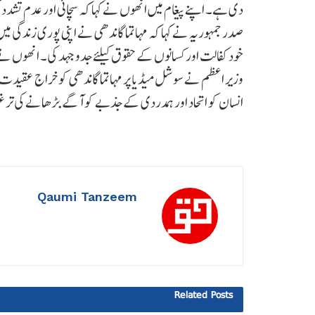
دی ہے۔ اپنے پیغام میں انھوں نے کہا کہ سچائی اور عدم تشدد کی م
صدر جمہوریہ نے کہا کہ مہاتما گاندھی نے اپنی پوری زندگی میں 
خودکفالت اور کسانوں کے حقوق کیلئے جدوجہد کی۔ انھوں نے
وزیر اعظم نے سوشل میڈیا پر مہاتما گاندھی کو خراج عقیدت پ
انسان کو اتحاد اور ہمدردی کے جذبے کو آگے بڑھانے کی تر
Qaumi Tanzeem
Related
Posts