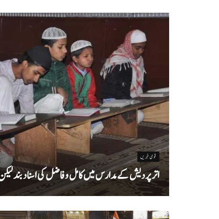
قومی خبریں
اتر پردیش کےمدارس میں کامل و فاضل کی اسناد بند لیکن سا