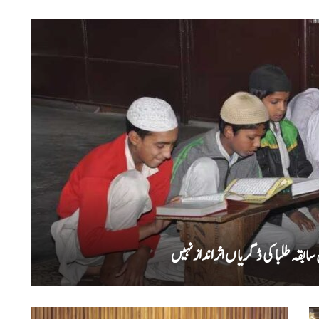
بقہ طلبا کی ڈگریا ں اثرانداز نہیں