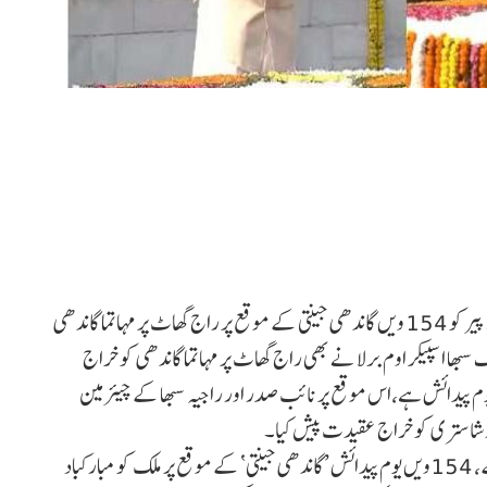
نئی دہلی: صدر دروپدی مرمو اور وزیر اعظم نریندر مودی نے پیر کو 154 ویں گاندھی جینتی کے موقع پر راج گھاٹ پر مہاتما گاندھی
ا اسپیکر اوم برلا نے بھی راج گھاٹ پر مہاتما گاندھی کو خراج
وم پیدائش ہے،اس موقع پر نائب صدر اور راجیہ سبھا کے چیئرمین
 شاستری کو خراج عقیدت پیش کیا۔
صدر جمہوریہ دروپدی مرمو نے بابائے قوم مہاتما گاندھی کے، 154ویں یوم پیدائش ’گاندھی جینتی‘ کے موقع پر ملک کو مبارکباد