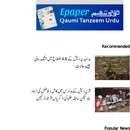
Recommended
مدھیہ پردیش کے 48 اضلاع میں خشک سالی
جیسے حالات
اتر پردیش کےمدارس میں کامل و فاضل کی اسناد
بند لیکن سابقہ طلبا کی ڈگریا ں اثرانداز نہیں
Popular News