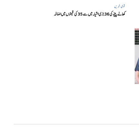
قومی خبریں
کھانے پینے کی 36 بڑی اشیاء میں سے 35 کی قیمتوں میں اضافہ