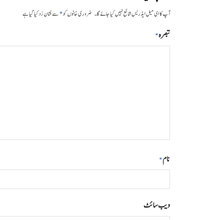
*
آپ کا ای میل ایڈریس شائع نہیں کیا جائے گا۔
ضروری خانوں کو
سے نشان زد کیا گیا ہے
تبصرہ
*
نام
*
ویب‌ سائٹ