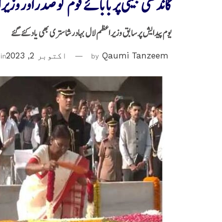
گاندھی جینتی پر بابائے قوم کو صدر اور وز
یوم پیدایش پر سابق وزیر اعظم لال بہادر شاستری بھی یادکئے گئے
Qaumi Tanzeem
by
اکتوبر 2, 2023
in