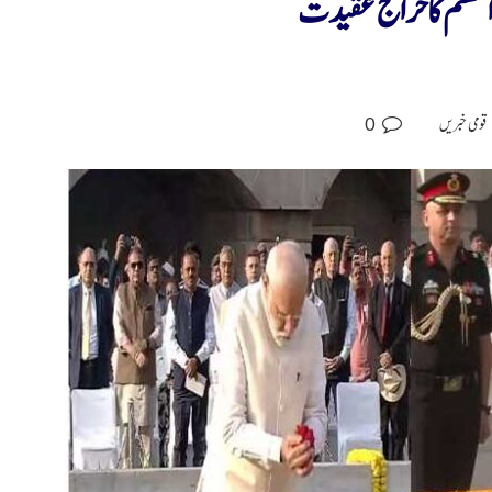
یر اعظم کاخراج عقیدت
0
قومی خبریں