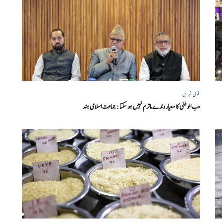
قومی خبریں
حب الوطنی کا معیار وندے ماترم نہیں ہو سکتا : جماعت اسلامی ہند