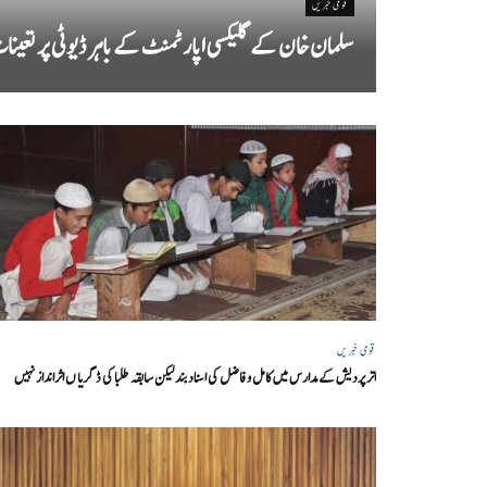
قومی خبریں
سلمان خان کے گلیکسی اپارٹمنٹ کے باہر ڈیوٹی پر تعین
قومی خبریں
اتر پردیش کےمدارس میں کامل و فاضل کی اسناد بند لیکن سابقہ طلبا کی ڈگریا ں اثرانداز نہیں