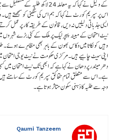
کے وکیل نے کہا کہ یہ معاملہ 24 لا
اس پر سپریم کورٹ نے کہا کہ ہم اس کی سنگینی کو سمجھتے ہیں۔ و
ایسی جذباتی دلیلیں نہ دیں، قانون کے طریقہ کار پر عمل کر
نیٹ امتحان کے مبینہ پیپر لیک پر ملک کے کئی بڑے شہروں میں ا
وہیں کولکاتا میں وکاس بھون کے باہر بھی مظاہرے ہوئے۔ طلب
اپنی سیٹ چاہیے ہیں۔مرکزی حکومت نے نیٹ یوجی امتحان میں
دھرمیندر پردھان نے کہا ہے کہ ابھی تک نیٹ امتحان میں کسی ب
ہے۔ اس سے متعلق تمام حقائق سپریم کورٹ کے سامنے ہیں اور
وجہ سے طلبہ کا ذہنی سکون متاثر ہوتا ہے۔
Qaumi Tanzeem