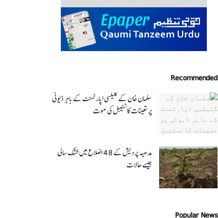
Recommended
سلمان خان کے گلیکسی اپارٹمنٹ کے باہر ڈیوٹی
پر تعینات کانسٹیبل کی موت
مدھیہ پردیش کے 48 اضلاع میں خشک سالی
جیسے حالات
Popular News