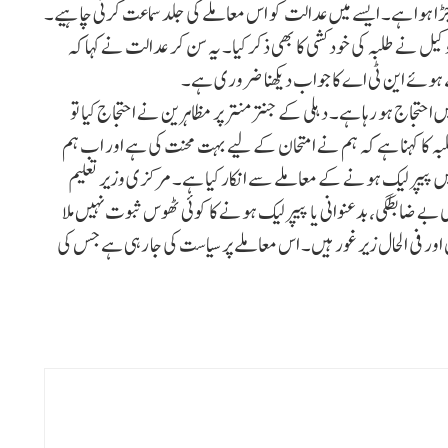
کھ طلبہ کے مستقبل سے جڑا ہوا ہے۔ ایسے میں عدالت کو اس معاملے کی جلد سماعت کرنی چاہیے۔
کیل نے طلبہ کی خود کشی کا بھی ذکر کیا۔ یہ سن کر عدالت نے کہا کہ
تے ہوئے این ٹی اے کا جواب دیکھنا ضروری ہے۔
حتجاج ہو رہا ہے۔ دہلی کے جنتر منتر پر مظاہرین نے احتجاج کیا تو
ہ کا کہنا ہے کہ ہم نے امتحان کے لیے بہت محنت کی ہے اور اب ہم
 پیپر لیک ہونے کے معاملے سے انکار کیا ہے۔ مرکزی وزیر تعلیم
ے ضابطگی، بدعنوانی یا پیپر لیک ہونے کا کوئی ٹھوس ثبوت نہیں ملا
 فی الحال زیر غور ہیں۔ اس معاملے پر سیاست کی جا رہی ہے جس کی