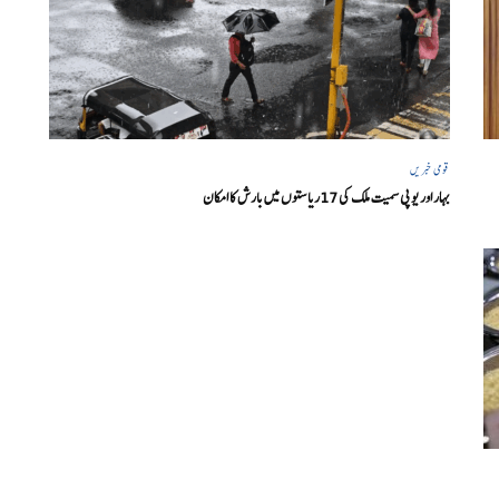
قومی خبریں
بہار اور یو پی سمیت ملک کی 17ریاستوں میں بارش کا امکان