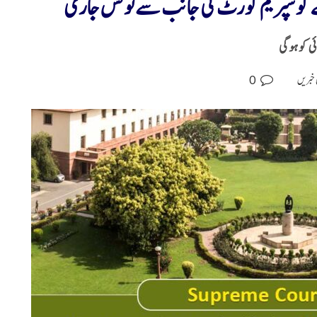
 اے کوسپریم کورٹ کی جانب سے نوٹس جاری
0
 خبریں