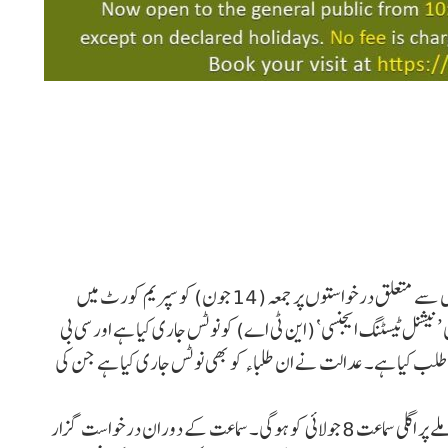
نئی دہلی :نیٹ کے امتحان میں مبینہ پیپر لیک اور بے ضابطگیوں سے متعلق درخواستوں پر جمعہ (14 جون) کو سپریم کورٹ میں
نیشنل ٹیسٹنگ ایجنسی‘ (این ٹی اے) کو نوٹس جاری کیا ہے اور سی بی
اب طلب کیا ہے۔ عدالت نے ان طلباء کو بھی نوٹس جاری کیا ہے جن کی
سپریم کورٹ نے کہا کہ جواب داخل ہونے کے بعد اس معاملے پر اگلی سماعت 8 جولائی کو ہوگی۔ سماعت کے دوران درخواست گزار