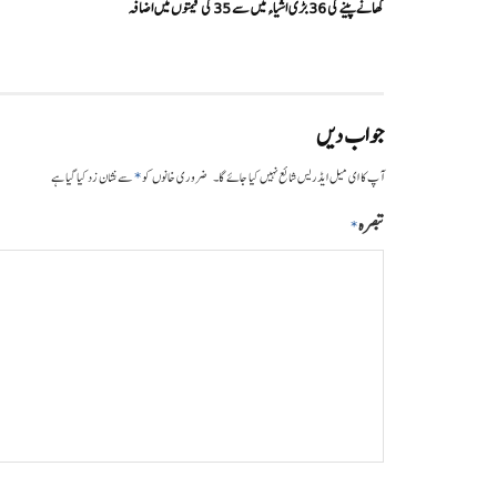
کھانے پینے کی 36 بڑی اشیاء میں سے 35 کی قیمتوں میں اضافہ
جواب دیں
*
آپ کا ای میل ایڈریس شائع نہیں کیا جائے گا۔
ضروری خانوں کو
سے نشان زد کیا گیا ہے
تبصرہ
*