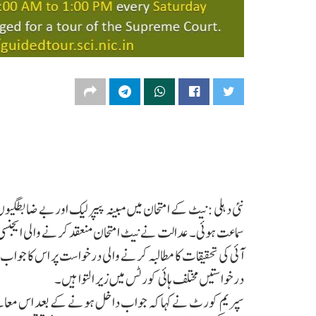
سماعت ہوئی۔ عدالت نے نیٹ امتحان منعقد کرنے والی ایجنسی ’
آئی کی تحقیقات کا مطالبہ کرنے والی درخواست پر اس کا جو
درخواستیں مختلف ہائی کورٹس میں زیر التوا ہیں۔