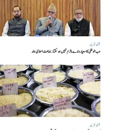
قومی خبریں
حب الوطنی کا معیار وندے ماترم نہیں ہو سکتا : جماعت اسلامی ہند
قومی خبریں