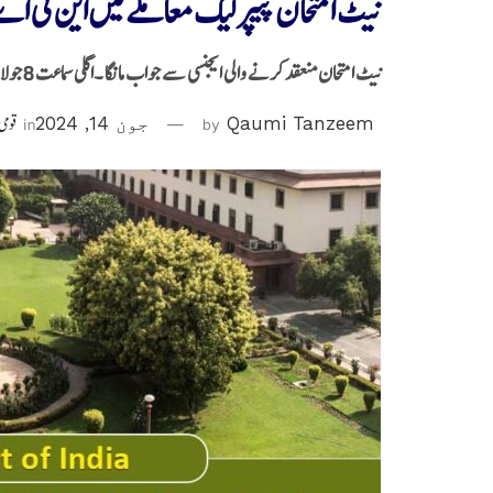
نیٹ امتحان پیپر لیک معاملے میں این ٹی
نیٹ امتحان منعقد کرنے والی ایجنسی سے جواب مانگا ۔اگلی سماعت 8جولائی کو ہوگی
Qaumi Tanzeem
by
جون 14, 2024
in
قومی