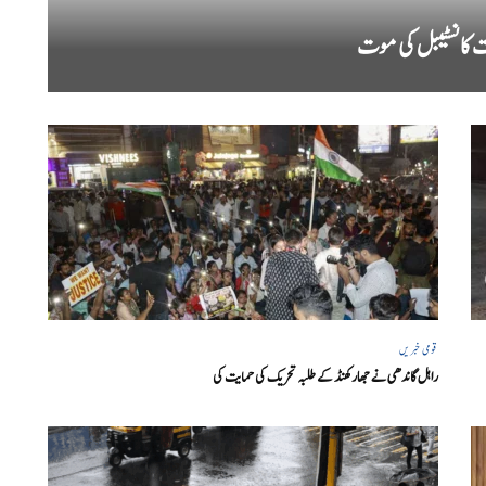
ات کانسٹیبل کی موت
قومی خبریں
راہل گاندھی نے جھارکھنڈ کے طلبہ تحریک کی حمایت کی