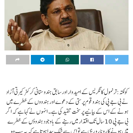
کولکتہ :ترنمول کانگریس کے امیدوار اور سابق ہندوستانی کرکٹر کیرتی آزاد
نے بی جے پی کی ہندو قوم پرستی کے دعوے اور ہندووں کے خطرے میں
ہونے کے اس کے بیانیے پر سخت تنقید کی ہے۔ انہوں نے کہا ہے کہ اگر
بی جے پی 10 سال تک اقتدار میں رہنے کے باوجود ہندوؤں کے خطرے
میں ہونے کا رونا رو رہی ہے تو اس سے شک پیدا ہوتا ہے کہ یہ سب وہ