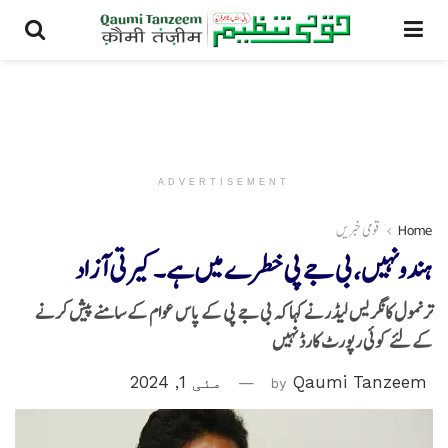
ADVERTISEMENT
Home
قومی خبریں
ہندونہیں، بی جے پی خطرے میں ہے۔کیرتی آزاد
ترنمول کانگریس لیڈرنے کہا کہ بی جے پی کے پاس عوام کے سامنے پیش کرنے
کے لئے کوئی رپورٹ کارڈ نہیں
Qaumi Tanzeem
by
مئی 1, 2024