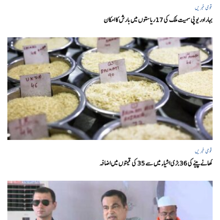
قومی خبریں
بہار اور یو پی سمیت ملک کی 17ریاستوں میں بارش کا امکان
قومی خبریں
کھانے پینے کی 36 بڑی اشیاء میں سے 35 کی قیمتوں میں اضافہ