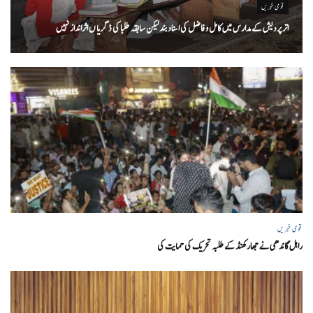
قومی خبریں
اتر پردیش کےمدارس میں کامل و فاضل کی اسناد بند لیکن سابقہ طلبا کی ڈگریا ں اثرانداز نہیں
قومی خبریں
راہل گاندھی نے جھارکھنڈ کے طلبہ تحریک کی حمایت کی