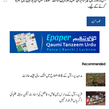
اس براؤزر میں میرا نام، ای میل، اور ویب سائٹ محفوظ رکھیں اگلی بار جب میں تبصرہ
کرنے کےلیے۔
Recommended
مدھیہ پردیش کے 48 اضلاع میں خشک سالی جیسے حالات
اتر پردیش کےمدارس میں کامل و فاضل کی اسناد بند لیکن سابقہ طلبا کی
ڈگریا ں اثرانداز نہیں