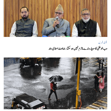
قومی خبریں
حب الوطنی کا معیار وندے ماترم نہیں ہو سکتا : جماعت اسلامی ہند