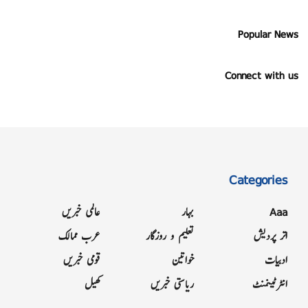
Popular News
Connect with us
Categories
Aaa
بہار
عالمی خبریں
اتر پردیش
تعلیم و روزگار
عرب ممالک
ادبیات
خواتین
قومی خبریں
انٹرٹینمنٹ
ریاستی خبریں
کھیل