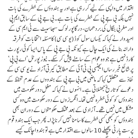
اقتدار میں واپسی کے لیے کر رہی ہے اور یہ ہندوؤں کے خطرے کی بات
نہیں بلکہ بی جے پی کے خطرے کی بات ہے۔بی جے پی کے سابق ایم پی
اور مغربی بنگال کی بردھمان- درگاپور لوک سبھا سیٹ سے ٹی ایم سی کے
امیدوار نے کہا کہ یکساں سول کوڈ (یو سی سی) کا مسئلہ انتخابات کو فرقہ
وارانہ بنانے کی ایک چال ہے کیونکہ بی جے پی کے پاس ایسا کوئی رپورٹ
کارڈ نہیں ہے جو وہ عوام کے سامنے پیش کر سکے۔ نیوز پورٹل ’اے بی پی‘
پر شائع خبر رساں ایجنسی پی ٹی آئی کے مطابق کیرتی آزاد نے یو سی سی کے
نفاذ سے متعلق کہا کہ ماضی میں بی جے پی کے ہندووں کے عدم تحفظ کے
دعوے کو تاریخ جھٹلاتی ہے۔ انہوں نے کہا کہ مغل دور حکومت میں
ہندوؤں کو کوئی خطرہ نہیں تھا۔ انگریزوں کے دور حکومت میں وہ کسی
مشکل میں نہیں تھے۔ آزادی کے بعد مختلف حکومتوں کے دوران بھی
ہندوؤں کو کبھی کسی خطرے کا سامنا نہیں کرنا پڑا۔ پھر جب ایک ہندو قوم
پرست پارٹی پچھلے 10 سالوں سے اقتدار میں ہے تو ہندو اچانک کیسے