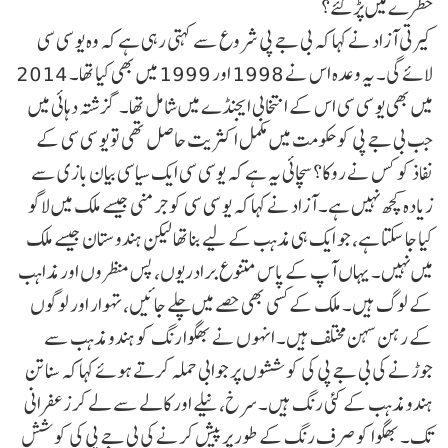
خطرے میں پڑ گئے؟
کیرتی آزاد نے کہا کہ بی جے پی شروع سے کہتی رہی ہے کہ وہ یو سی سی
لائے گی۔ یہ وعدہ اس نے 1998 اور 1999 میں بھی کیا تھا۔ 2014
میں بھی یو سی سی اس کے انتخابی ایجنڈے میں شامل تھا۔ گزشتہ دہائی میں
جب بی جے پی کو حکومت میں مکمل اکثریت حاصل تھی تو یو سی سی کے
نفاذ کو کس نے روکا؟ سچائی یہ ہے کہ یوسی سی ایک سیاسی بیان بازی سے
زیادہ کچھ نہیں ہے۔ آزاد نے کہا کہ یو سی سی کو جرمنی جیسے ملک میں لاگو
کیا جا سکتا ہے، جو ایک ہی مذہب کے لیے بنا تھا لیکن ہندوستان جیسے ملک
میں نہیں۔ یہاں آپ کے پاس متنوع برادریوں، پس منظروں اور مذاہب
کے لوگ ہیں۔ ملک کے کسی بھی حصے میں چلے جائیں، تہوار اور لوگوں
کے رہن سہن مختلف ہیں۔ انہوں نے بھگوا رنگ کو ہندو مذہب سے
جوڑنے کی بی جے پی کی کوششوں پر جوابی حملہ کرتے ہوئے کہا کہ سناتن
ہندو مذہب کے کئی رنگ ہیں۔ سرخ، نیلے اور کالے سے لے کر زعفرانی
تک۔ بھگوا کو صرف رنگ کے طور پر پیش کرنے کی بی جے پی کی کوشش