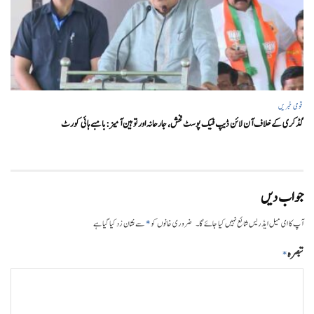
قومی خبریں
گڈکری کے خلاف آن لائن ڈیپ فیک پوسٹ فحش، جارحانہ اور توہین آمیز:بامبے ہائی کورٹ
جواب دیں
*
آپ کا ای میل ایڈریس شائع نہیں کیا جائے گا۔
ضروری خانوں کو
سے نشان زد کیا گیا ہے
تبصرہ
*