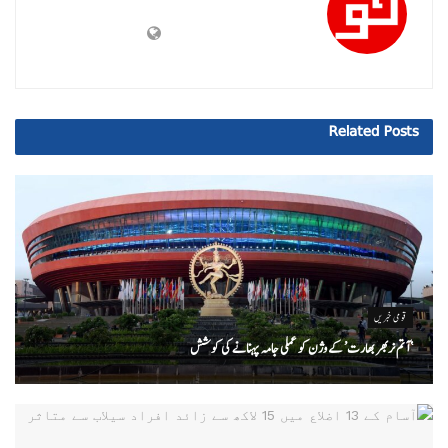
Related
Posts
قومی خبریں
‘ آتم نربھر بھارت’ کے وژن کو عملی جامہ پہنانے کی کوشش