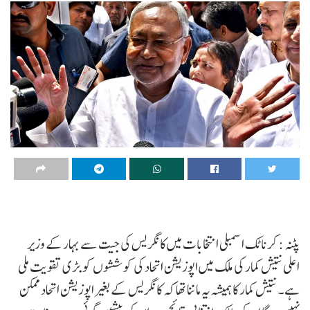
پٹنہ : کرناٹک اسمبلی انتخابات میں کانگریس کی جیت سے بہار کے وزیر
اعلی نتیش کمار کی ملک میں اپوزیشن اتحاد کی کوششوں کو بڑی تقویت ملی
ہے۔ نتیش کمار کا ہمیشہ یہ ماننا تھا کہ کانگریس کے بغیر اپوزیشن اتحاد ممکن