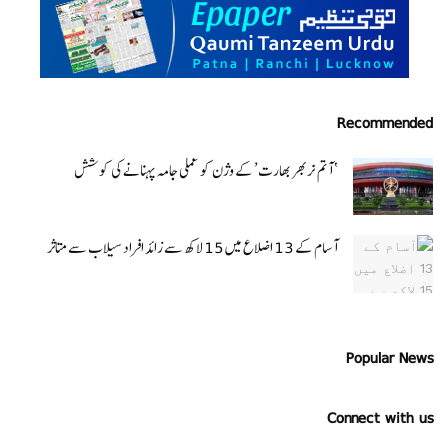
Recommended
‘ آتم نربھر بھارت’ کے وژن کو عملی جامہ پہنانے کی کوشش
آسام کے 13 اضلاع میں 15 لاکھ سے زائد افراد سیلاب سے متاثر
Popular News
Connect with us