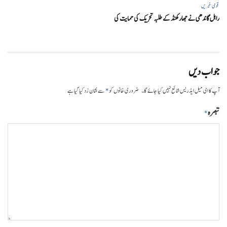
قومی خبریں
راہل گاندھی نے جھارکھنڈ کے طلبہ تحریک کی حمایت کی
جواب دیں
*
آپ کا ای میل ایڈریس شائع نہیں کیا جائے گا۔
ضروری خانوں کو
سے نشان زد کیا گیا ہے
تبصرہ
*