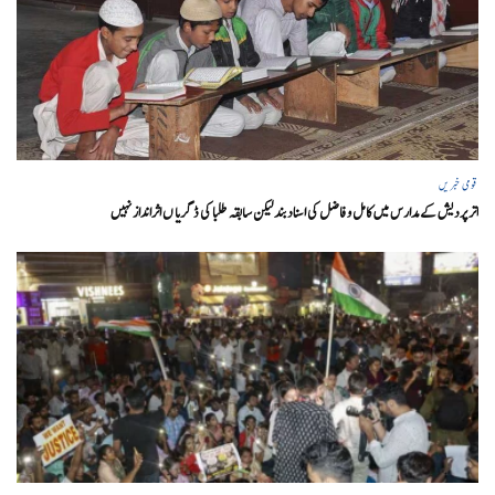
قومی خبریں
اتر پردیش کےمدارس میں کامل و فاضل کی اسناد بند لیکن سابقہ طلبا کی ڈگریا ں اثرانداز نہیں