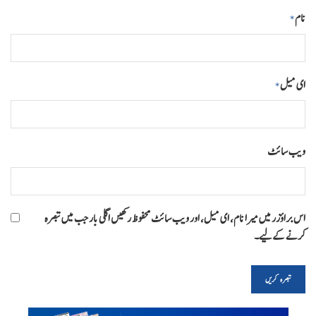
نام
*
ای میل
*
ویب‌ سائٹ
اس براؤزر میں میرا نام، ای میل، اور ویب سائٹ محفوظ رکھیں اگلی بار جب میں تبصرہ
کرنے کےلیے۔