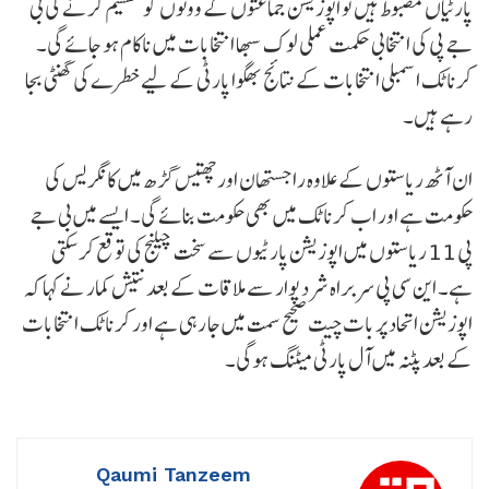
پارٹیاں مضبوط ہیں تو اپوزیشن جماعتوں کے ووٹوں کو تقسیم کرنے کی بی
جے پی کی انتخابی حکمت عملی لوک سبھا انتخابات میں ناکام ہو جائے گی۔
کرناٹک اسمبلی انتخابات کے نتائج بھگوا پارٹی کے لیے خطرے کی گھنٹی بجا
رہے ہیں۔
ان آٹھ ریاستوں کے علاوہ راجستھان اور چھتیس گڑھ میں کانگریس کی
حکومت ہے اور اب کرناٹک میں بھی حکومت بنائے گی۔ ایسے میں بی جے
پی 11 ریاستوں میں اپوزیشن پارٹیوں سے سخت چیلنج کی توقع کر سکتی
ہے۔ این سی پی سربراہ شرد پوار سے ملاقات کے بعد نتیش کمار نے کہا کہ
اپوزیشن اتحاد پر بات چیت صحیح سمت میں جا رہی ہے اور کرناٹک انتخابات
کے بعد پٹنہ میں آل پارٹی میٹنگ ہوگی۔
Qaumi Tanzeem