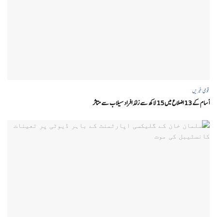
قومی خبریں
آسام کے 13 اضلاع میں 15 لاکھ سے زائد افراد سیلاب سے متاثر