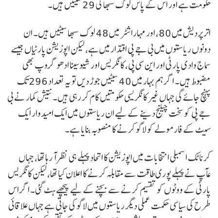
حکومت ہے اور اس کے پاس لوک سبھا کی 29 سیٹیں ہیں۔
اتر پردیش میں 80، اور مہاراشٹر میں 48 لوک سبھا سیٹیں ہیں۔ ان
دونوں ریاستوں میں بی جے پی اقتدار میں ہے، لیکن اپوزیشن پارٹیاں جیسے
سماج وادی پارٹی اور این سی پی، کانگریس اور شیوسینا ادھو گروپ بھی
مضبوط ہیں۔ اگر ہم بہار میں 40 سیٹیں جوڑ دیں تو یہ تعداد 296 تک
پہنچ جائے گی جہاں غیر کانگریسی حکومتیں کام کر رہی ہیں۔ نتیش کمار نے بی
جے پی کو سخت چیلنج دینے کے لیے ان ریاستوں میں ایک امیدوار ایک
سیٹ کے فارمولے کو لاگو کرنے کا منصوبہ بنایا ہے۔
کرناٹک اسمبلی انتخابات میں اپوزیشن کا اتحاد پہلے ہی نظر آ رہا تھا، جہاں
عآپ نے پہلے پوری طاقت سے مقابلہ کرنے کا اعلان کیا تھا، لیکن کانگریس
پارٹی کے ووٹوں کو تقسیم کرنے سے بچنے کے لیے پیچھے ہٹ گئی۔ اگر اس
طرح کی سیاسی حکمت عملی دیگر ریاستوں میں لاگو کی جاتی ہے جہاں علاقائی