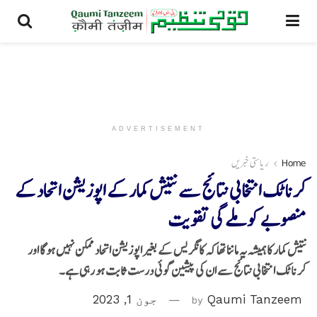
ADVERTISEMENT
Home
ریاستی خبریں
کرناٹک انتخابی نتائج سے نتیش کمار کے اپوزیشن اتحاد کے
منصوبے کو ملے گی تقویت
نتیش کمار کا ہمیشہ یہ ماننا تھا کہ کانگریس کے بغیر اپوزیشن اتحاد ممکن نہیں ہوگا اور
کرناٹک انتخابی نتائج سے ان کی پیشین گوئی درست ثابت ہو رہی ہے۔
Qaumi Tanzeem
by
جون 1, 2023