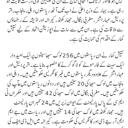
نہیں ہوگا اور کرناٹک انتخابی نتائج سے ان کی پیشین گوئی درست ثابت ہو
رہی ہے۔ بہار کے وزیر اعلیٰ نے اب تک آٹھ ریاستوں دہلی، پنجاب، اتر
پردیش، مہاراشٹر، مغربی بنگال، جھارکھنڈ، کیرالہ اور اڈیشہ کے رہنماؤں
سے ملاقات کی ہے۔ ان میں سے سات نے اپوزیشن اتحاد کے لیے نتیش
کمار کے اقدام کی حمایت کی ہے۔
نتیش کمار نے ان ریاستوں میں 256 لوک سبھا سیٹوں پر ایک امیدوار
ایک سیٹ کے فارمولے کو لاگو کرنے کا منصوبہ بنایا ہے۔ اتر پردیش اور
مہاراشٹر کے علاوہ دیگر ریاستوں میں غیر کانگریسی حکومتیں ہیں۔ دہلی اور
پنجاب میں لوک سبھا کی 20 سیٹیں ہیں اور دونوں ریاستوں میں عآپ کی
حکومتیں ہیں۔ مغربی بنگال میں لوک سبھا کی 42 سیٹیں ہیں اور حکمراں ٹی
ایم سی کے پاس پارلیمنٹ کے ایوان زیریں میں 24 ممبران پارلیمنٹ
ہیں۔ جھارکھنڈ میں لوک سبھا کی 14 سیٹیں ہیں اور ریاست میں جے ایم
ایم، آر جے ڈی اور کانگریس کی حکومت ہے۔ کیرالہ میں ایل ڈی ایف کی