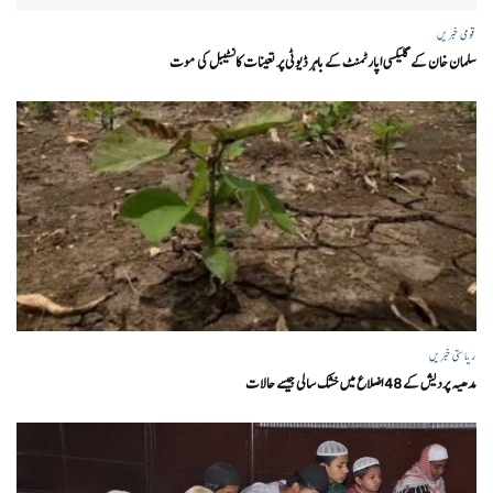
قومی خبریں
سلمان خان کے گلیکسی اپارٹمنٹ کے باہر ڈیوٹی پر تعینات کانسٹیبل کی موت
ریاستی خبریں
مدھیہ پردیش کے 48 اضلاع میں خشک سالی جیسے حالات