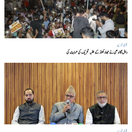
قومی خبریں
راہل گاندھی نے جھارکھنڈ کے طلبہ تحریک کی حمایت کی
قومی خبریں