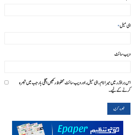
ای میل
*
ویب‌ سائٹ
اس براؤزر میں میرا نام، ای میل، اور ویب سائٹ محفوظ رکھیں اگلی بار جب میں تبصرہ
کرنے کےلیے۔