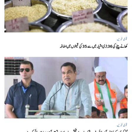
قومی خبریں
کھانے پینے کی 36 بڑی اشیاء میں سے 35 کی قیمتوں میں اضافہ
قومی خبریں