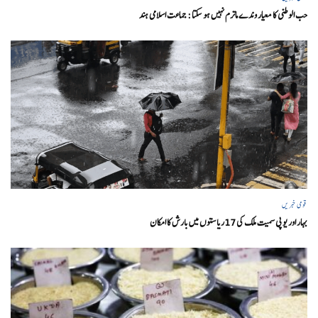
حب الوطنی کا معیار وندے ماترم نہیں ہو سکتا : جماعت اسلامی ہند
قومی خبریں
بہار اور یو پی سمیت ملک کی 17ریاستوں میں بارش کا امکان