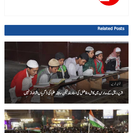
Related
Posts
قومی خبریں
اتر پردیش کےمدارس میں کامل و فاضل کی اسناد بند لیکن سابقہ طلبا کی ڈگریا ں اثرانداز نہیں