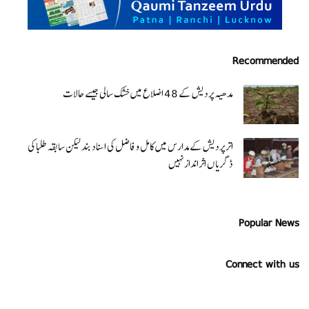
Recommended
مدھیہ پردیش کے 48 اضلاع میں خشک سالی جیسے حالات
اتر پردیش کےمدارس میں کامل و فاضل کی اسناد بند لیکن سابقہ طلبا کی
ڈگریا ں اثرانداز نہیں
Popular News
Connect with us