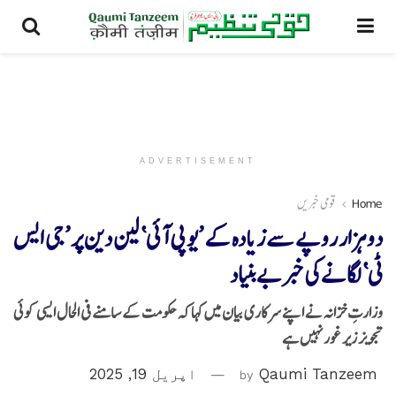
ADVERTISEMENT
Home
قومی خبریں
دو ہزار روپے سے زیادہ کے ’یو پی آئی‘ لین دین پر ’جی ایس
ٹی‘ لگانےکی خبر بے بنیاد
وزارتِ خزانہ نے اپنے سرکاری بیان میں کہا کہ حکومت کے سامنے فی الحال ایسی کوئی
تجویز زیر غور نہیں ہے
Qaumi Tanzeem
by
اپریل 19, 2025