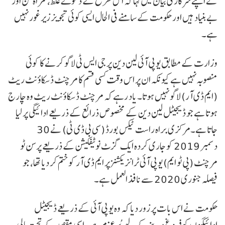
نے اپنے سرکاری بیان میں کہا کہ اس طرح کے دعوے غلط، گمراہ کن اور
بے بنیاد ہیں اور حکومت کے سامنے فی الحال ایسی کوئی تجویز زیر غور نہیں
ہے۔
وزارت کے مطابق یو پی آئی لین دین پر جی ایس ٹی لاگو کرنے کا کوئی
منصوبہ نہیں ہے کیونکہ ان پر اس وقت کسی قسم کا مرچنٹ ڈسکاؤنٹ ریٹ
(ایم ڈی آر) لاگو نہیں ہوتا۔ یاد رہے کہ مرچنٹ ڈسکاؤنٹ ریٹ وہ چارج
ہوتا ہے جو ڈیجیٹل لین دین کے مخصوص ذرائع کے ذریعے ادائیگی پر لیا
جاتا ہے۔مرکزی براہ راست ٹیکس بورڈ (سی بی ڈی ٹی) نے 30
دسمبر 2019 کو جاری کردہ ایک گزٹ نوٹیفکیشن کے ذریعے پرسن ٹو
مرچنٹ (پی ٹو ایم) یو پی آئی ٹرانزیکشنز پر ایم ڈی آر کو ختم کر دیا تھا، جو
فیصلہ جنوری 2020 سے نافذ العمل ہے۔
حکومت نے اس بات پر زور دیا کہ وہ یو پی آئی کے ذریعے ڈیجیٹل
ادائیگیوں کو فروغ دینے کے لیے پُرعزم ہے۔ اسی مقصد کے تحت مالی