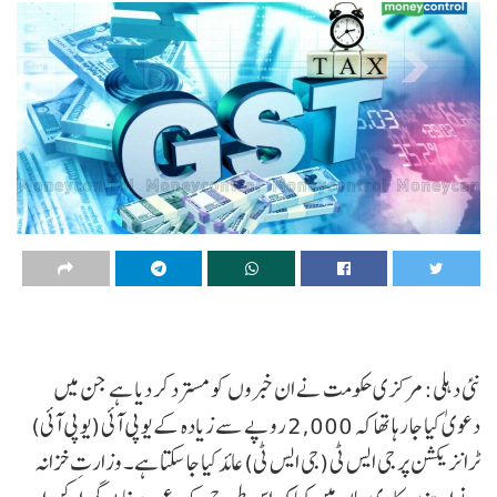
نئی دہلی: مرکزی حکومت نے ان خبروں کو مسترد کر دیا ہے جن میں
دعویٰ کیا جا رہا تھا کہ 2,000 روپے سے زیادہ کے یو پی آئی (یو پی آئی)
ٹرانزیکشن پر جی ایس ٹی (جی ایس ٹی) عائد کیا جا سکتا ہے۔ وزارتِ خزانہ