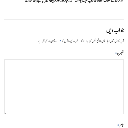
گڈکری کے خلاف آن لائن ڈیپ فیک پوسٹ فحش، جارحانہ اور توہین آمیز:بامبے ہائی کورٹ
جواب دیں
*
آپ کا ای میل ایڈریس شائع نہیں کیا جائے گا۔
ضروری خانوں کو
سے نشان زد کیا گیا ہے
تبصرہ
*
نام
*