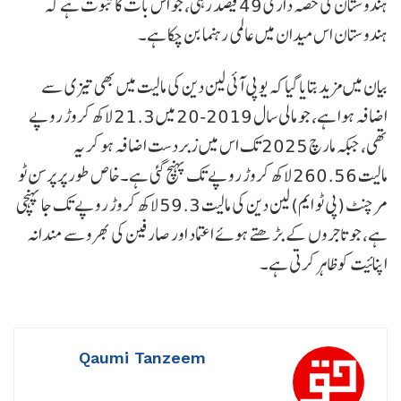
ہندوستان کی حصہ داری 49 فیصد رہی، جو اس بات کا ثبوت ہے کہ
ہندوستان اس میدان میں عالمی رہنما بن چکا ہے۔
بیان میں مزید بتایا گیا کہ یو پی آئی لین دین کی مالیت میں بھی تیزی سے
اضافہ ہوا ہے، جو مالی سال 2019-20 میں 21.3 لاکھ کروڑ روپے
تھی، جبکہ مارچ 2025 تک اس میں زبردست اضافہ ہو کر یہ
مالیت 260.56 لاکھ کروڑ روپے تک پہنچ گئی ہے۔خاص طور پر پرسن ٹو
مرچنٹ (پی ٹو ایم) لین دین کی مالیت 59.3 لاکھ کروڑ روپے تک جا پہنچی
ہے، جو تاجروں کے بڑھتے ہوئے اعتماد اور صارفین کی بھروسے مندانہ
اپنائیت کو ظاہر کرتی ہے۔
Qaumi Tanzeem