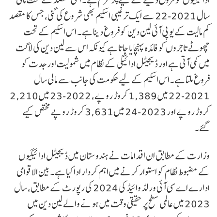
سال 2021-22 سے ایک ترغیبی اسکیم بھی شروع کی گئی، جس کا مقصد
کم مالیت کے یو پی آئی لین دین کو فروغ دینا ہے۔ اس اسکیم کے تحت
چھوٹے تاجروں کو فائدہ پہنچایا جاتا ہے کیونکہ اس سے لین دین کی لاگت
میں کمی آتی ہے اور ڈیجیٹل ادائیگی کے نظام میں شمولیت اور جدت کو
فروغ ملتا ہے۔اس اسکیم کے لیے حکومت کی جانب سے مالی سال
2021-22 میں 1,389 کروڑ روپے، 2022-23 میں 2,210
کروڑ روپے اور 2023-24 میں 3,631 کروڑ روپے مختص کیے
گئے۔
وزارت کے مطابق ان اقدامات نے ہندوستان میں ڈیجیٹل ادائیگیوں
کے مضبوط نظام کو استوار کرنے میں اہم کردار ادا کیا ہے۔ بین الاقوامی
ادارے اے سی آئی ورلڈ وائیڈ کی 2024 کی رپورٹ کے مطابق، سال
2023 میں عالمی سطح پر حقیقی وقت میں ہونے والے لین دین میں