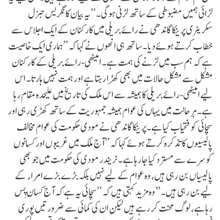
لڑائی ہمیں مضبوطی کے ساتھ لڑنی ہوگی۔‘‘ یہ بیان کانگریس جنرل
سکریٹری پرینکا گاندھی نے رائے بریلی میں کارکنان کے ایک اجلاس سے
خطاب کرتے ہوئے دیا۔ ساتھ ہی انھوں نے کہا کہ ’’ہماری ایک خاصیت
ہے کہ ہم سب میں لڑنے کی ہمت ہے۔ امیٹھی-رائے بریلی کے کارکنان
مشکل سے مشکل حالات میں بھی کھڑا رہتا ہے اور ہمت نہیں ہارتا۔ اس
لیے امیٹھی-رائے بریلی کا ہمیشہ سے اس ملک کی تاریخ میں علیحدہ مقام رہا
ہے۔ ہر حالت میں یہاں کی عوام ہمیشہ جمہوریت کے ساتھ کھڑی رہی اور
سچائی کو فتحیاب کیا ہے۔پرینکا گاندھی نے مودی حکومت کی عوام مخالف
پالیسیوں کا تذکرہ کرتے ہوئے کہا کہ ’’آج ملک میں غریبوں اور کسانوں
کو سرے سے مسترد کیا جا رہا ہے۔ نریندر مودی کی حکومت میں جو بھی
پالیسیاں بن رہی ہیں، وہ عوام کے لیے نہیں بلکہ بڑے بڑے امراء کے
لیے بن رہی ہیں۔‘‘ وہ مزید کہتی ہیں کہ ’’سچائی یہ ہے کہ آج کسان پِس
رہا ہے، لوگ محنت کر رہے ہیں لیکن ان کی کمائی سے ضرورتیں پوری