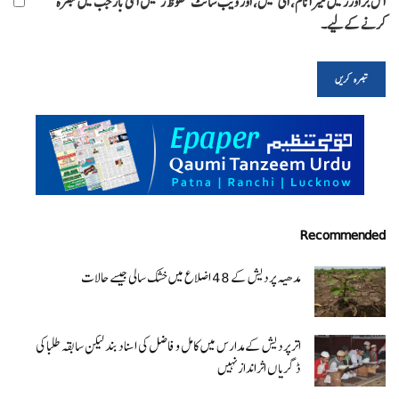
اس براؤزر میں میرا نام، ای میل، اور ویب سائٹ محفوظ رکھیں اگلی بار جب میں تبصرہ
کرنے کےلیے۔
Recommended
مدھیہ پردیش کے 48 اضلاع میں خشک سالی جیسے حالات
اتر پردیش کےمدارس میں کامل و فاضل کی اسناد بند لیکن سابقہ طلبا کی
ڈگریا ں اثرانداز نہیں