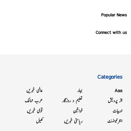
Popular News
Connect with us
Categories
Aaa
بہار
عالمی خبریں
اتر پردیش
تعلیم و روزگار
عرب ممالک
ادبیات
خواتین
قومی خبریں
انٹرٹینمنٹ
ریاستی خبریں
کھیل