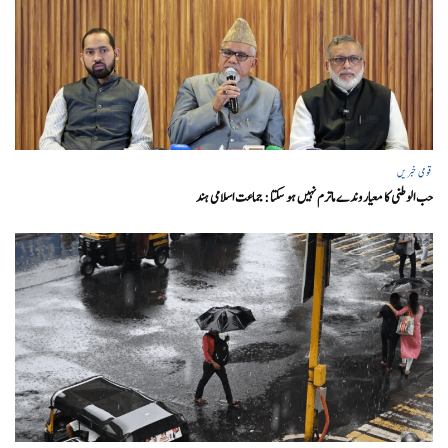
قومی خبریں
حب الوطنی کا معیار وندے ماترم نہیں ہو سکتا : جماعت اسلامی ہند