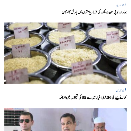
قومی خبریں
بہار اور یو پی سمیت ملک کی 17ریاستوں میں بارش کا امکان
قومی خبریں
کھانے پینے کی 36 بڑی اشیاء میں سے 35 کی قیمتوں میں اضافہ