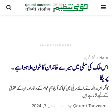
ADVERTISEMENT
Home
قومی خبریں
اس ملک کی مٹی میں میرے خاندان کا خون ملا ہوا ہے ۔
پرینکا
کانگریس رہنما نےرائے بریلی میں کہا کہ آج ہم عوام کے وقار اور ان کے حقوق
کے لیے لڑ رہے ہیں
Qaumi Tanzeem
by
مئی 7, 2024