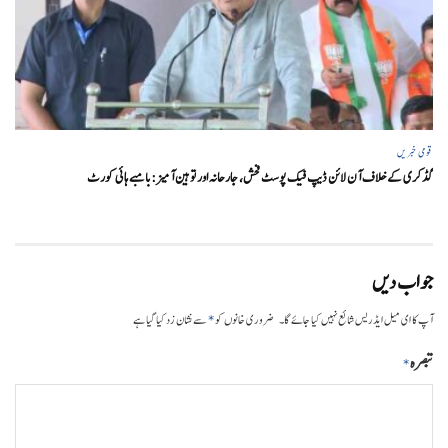
قومی خبریں
گڈکری کے خلاف آن لائن ڈیپ فیک پوسٹ فحش، جارحانہ اور توہین آمیز:بامبے ہائی کورٹ
جواب دیں
*
آپ کا ای میل ایڈریس شائع نہیں کیا جائے گا۔
ضروری خانوں کو
سے نشان زد کیا گیا ہے
تبصرہ
*