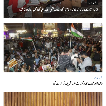
قومی خبریں
اتر پردیش کےمدارس میں کامل و فاضل کی اسناد بند لیکن سابقہ طلبا کی ڈگریا ں اثرانداز نہیں
قومی خبریں
راہل گاندھی نے جھارکھنڈ کے طلبہ تحریک کی حمایت کی