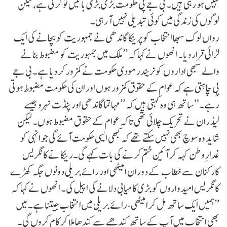
نہیں ہو رہی ہیں۔ بی جے پی حکومت بڑی بڑی باتیں تو کرتی ہے، لیکن
لوگوں کی زندگی میں کوئی تبدیلی نہیں آ رہی۔
رواں لوک سبھا انتخاب کو پرینکا گاندھی نے جمہوریت کو بچانے کی ایک
لڑائی قرار دیا۔ انھوں نے کہا کہ ’’ملک میں جمہوریت کو مضبوط بنانے
والے سبھی اداروں کو نریندر مودی حکومت نے کمزور کر دیا ہے۔ بی جے
پی چاہتی ہے کہ عوام کے حقوق کمزور ہوں اور ان کی حکومت مضبوط ہوتی
رہے۔‘‘ ساتھ ہی وہ کہتی ہیں کہ ’’مہاتما گاندھی اور پنڈت نہرو جیسے
لیڈران نے تحریک چلائی تھی تاکہ عوام کے حقوق مضبوط ہوں۔ لیکن
شاید وہ سوچ بھی نہیں سکتے تھے کہ کبھی ایسی حکومت آئے گی جو انہی کو
غدارِ وطن کہہ کر آئین ختم کرنے کی بات کہے گی۔رینکا نے کانگریس
کارکنان سے خطاب کے دوران امیٹھی اور رائے بریلی دونوں جگہ کھڑے
کانگریس امیدواروں کو بڑی کامیابی دلانے کی اپیل کی۔ انھوں نے کہا کہ
’’ہمیں ایک ساتھ مل کر امیٹھی-رائے بریلی میں انتخاب جیتنا ہے۔ میں
بھی انتخاب میں آپ کے ساتھ کندھے سے کندھا ملا کر کام کروں گی۔