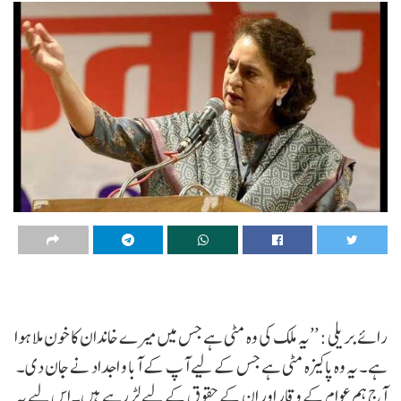
رائے بریلی : ’’یہ ملک کی وہ مٹی ہے جس میں میرے خاندان کا خون ملا ہوا
ہے۔ یہ وہ پاکیزہ مٹی ہے جس کے لیے آپ کے آبا و اجداد نے جان دی۔
آج ہم عوام کے وقار اور ان کے حقوق کے لیے لڑ رہے ہیں۔ اس لیے یہ