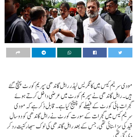
مودی سرنیم کیس میں کانگریس لیڈر راہل گاندھی سپریم کورٹ پہنچ گئے
ہیں۔ راہل گاندھی نے سپریم کورٹ میں عرضی داخل کرتے ہوئے
گجرات ہائی کورٹ کے فیصلے کو چیلنج کیا ہے۔ قابل ذکر ہے کہ مودی
سرنیم کیس میں گجرات کے سورت کورٹ نے راہل گاندھی کو دو سال
قید کی سزا سنائی تھی، جس کے بعد راہل گاندھی کی لوک سبھا رکنیت رد کر
دی گئی تھی۔