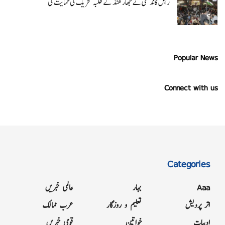
راہل گاندھی نے جھارکھنڈ کے طلبہ تحریک کی حمایت کی
Popular News
Connect with us
Categories
Aaa
بہار
عالمی خبریں
اتر پردیش
تعلیم و روزگار
عرب ممالک
ادبیات
خواتین
قومی خبریں