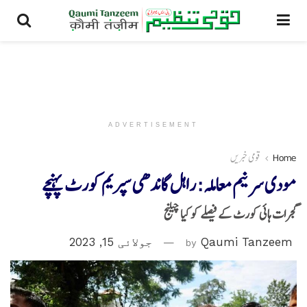
ADVERTISEMENT
Home
قومی خبریں
مودی سرنیم معاملہ: راہل گاندھی سپریم کورٹ پہنچے
گجرات ہائی کورٹ کے فیصلے کو کیا چیلنج
Qaumi Tanzeem
by
جولائی 15, 2023