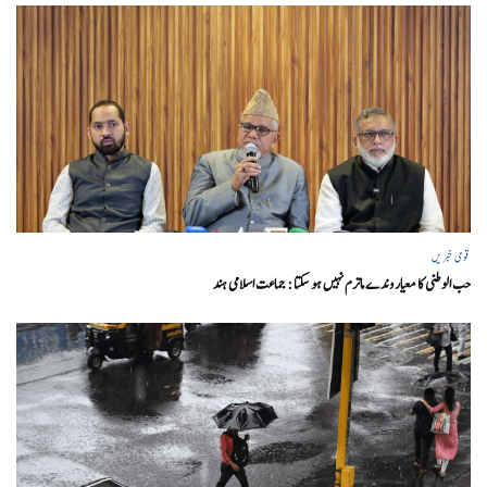
قومی خبریں
حب الوطنی کا معیار وندے ماترم نہیں ہو سکتا : جماعت اسلامی ہند