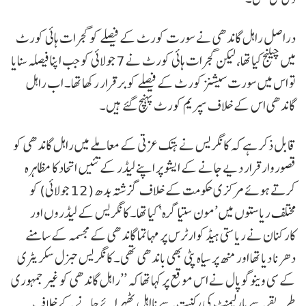
دراصل راہل گاندھی نے سورت کورٹ کے فیصلے کو گجرات ہائی کورٹ
میں چیلنج کیا تھا، لیکن گجرات ہائی کورٹ نے 7 جولائی کو جب اپنا فیصلہ سنایا
تو اس میں سورت سیشنز کورٹ کے فیصلے کو برقرار رکھا تھا۔ اب راہل
گاندھی اس کے خلاف سپریم کورٹ پہنچ گئے ہیں۔
قابل ذکر ہے کہ کانگریس نے ہتک عزتی کے معاملے میں راہل گاندھی کو
قصوروار قرار دیے جانے کے ایشو پر اپنے لیڈر کے تئیں اتحاد کا مظاہرہ
کرتے ہوئے مرکزی حکومت کے خلاف گزشتہ بدھ (12 جولائی) کو
مختلف ریاستوں میں ’مون ستیاگرہ‘ کیا تھا۔ کانگریس کے لیڈروں اور
کارکنان نے ریاستی ہیڈکوارٹرس پر مہاتما گاندھی کے مجسمہ کے سامنے
دھرنا دیا تھا اور منھ پر سیاہ پٹی بھی باندھی تھی۔ کانگریس جنرل سکریٹری
کے سی وینوگوپال نے اس موقع پر کہا تھا کہ ’’راہل گاندھی کو غیر جمہوری
طریقے سے پارلیمنٹ کی رکنیت سے نااہل ٹھہرائے جانے کے خلاف