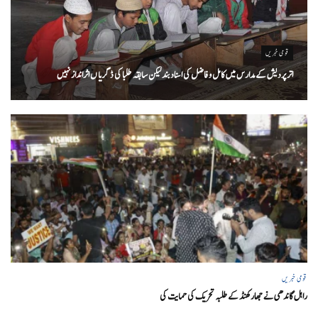
قومی خبریں
اتر پردیش کےمدارس میں کامل و فاضل کی اسناد بند لیکن سابقہ طلبا کی ڈگریا ں اثرانداز نہیں
قومی خبریں
راہل گاندھی نے جھارکھنڈ کے طلبہ تحریک کی حمایت کی