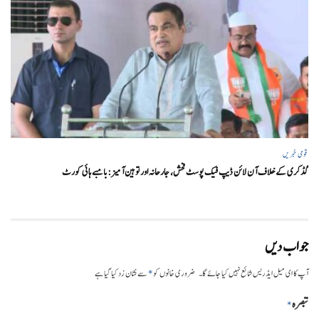
قومی خبریں
گڈکری کے خلاف آن لائن ڈیپ فیک پوسٹ فحش، جارحانہ اور توہین آمیز:بامبے ہائی کورٹ
جواب دیں
*
آپ کا ای میل ایڈریس شائع نہیں کیا جائے گا۔
ضروری خانوں کو
سے نشان زد کیا گیا ہے
تبصرہ
*