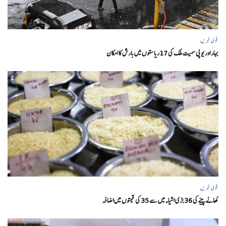
قومی خبریں
بہار اور یو پی سمیت ملک کی 17ریاستوں میں بارش کا امکان
قومی خبریں
کھانے پینے کی 36 بڑی اشیاء میں سے 35 کی قیمتوں میں اضافہ