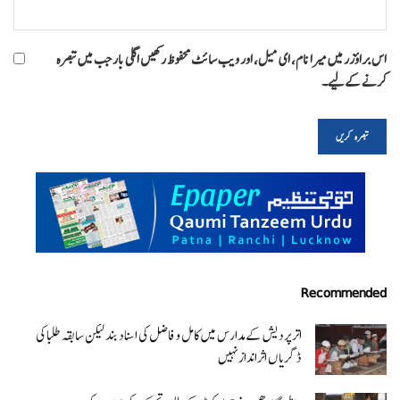
اس براؤزر میں میرا نام، ای میل، اور ویب سائٹ محفوظ رکھیں اگلی بار جب میں تبصرہ
کرنے کےلیے۔
Recommended
اتر پردیش کےمدارس میں کامل و فاضل کی اسناد بند لیکن سابقہ طلبا کی
ڈگریا ں اثرانداز نہیں