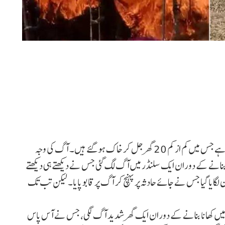
پٹنہ : مظفر پور ضلع میں آگ لگنے کا ایک خوفناک واقعہ پیش ایا ہے جس میں کم از کم 20 گھر جل کر خاک ہو گئے ہیں۔ آگ کی وجہ
انا بنانے کے دوران ایک سلنڈر میں آگ لگ گئی جس نے دیکھتے ہی دیکھتے
 لگایا گیا جس نے جائے حادثہ پر پہنچ کر آگ پر قابو پایا۔ لیکن تب تک
 میں کھانا بنانے کے دوران ایک گھر شدید آگ لگی، جس نے آس پاس