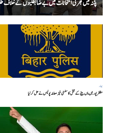
پٹنہ میں بھرتی امتحانات میں بے ضابطگیوں کے خلاف طلب
بہار
مظفر پور میں ماں بیٹے کے قتل کا سنسنی خیز معاملہ پولیس نے حل کر لیا