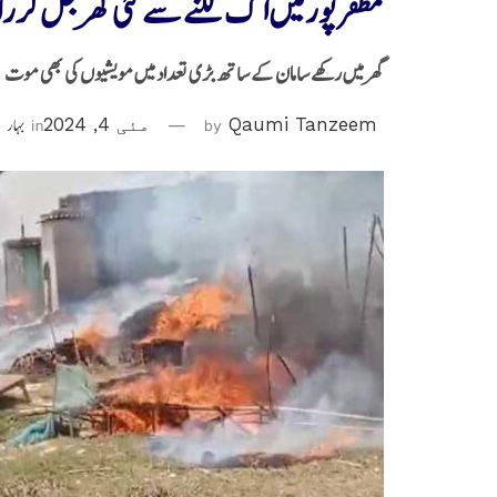
مظفر پورمیں آگ لگنے سے کئی گھر جل کررا
گھر میں رکھے سامان کے ساتھ بڑی تعداد میں مویشیوں کی بھی موت
Qaumi Tanzeem
by
مئی 4, 2024
in
بہار