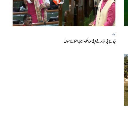
بہار
بی جے پی لیڈر نے اپنی ہی حکومت پر اٹھائے سوال