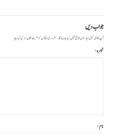
جواب دیں
*
آپ کا ای میل ایڈریس شائع نہیں کیا جائے گا۔
ضروری خانوں کو
سے نشان زد کیا گیا ہے
تبصرہ
*
نام
*