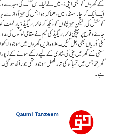
کے گھروں کو بھی اپنی زد میں لے لیا۔ اس آگ کی وجہ سے دیگر 
ایک ایک کر چار سلنڈر میں دھماکہ ہوا جس کی تیز آواز سے 
کوشش کی، لیکن تیز لپٹوں کو دیکھ کر فائر بریگیڈ ڈپارٹمنٹ کو
جائے وقوع پر پہنچی فائر بریگیڈ کی ٹیم نے مقامی لوگوں کی مدد
کئی بکریاں بھی جل گئیں۔ علاوہ ازیں گھروں میں موجود لاکھو
سہنی کے گھر میں بیٹی کی شادی کے لیے رکھے سونے کے زیورات 
گھر تھا جس میں تمباکو کی تیار فصل موجود تھی جو راکھ ہو گئی۔ 
ہے۔
Qaumi Tanzeem