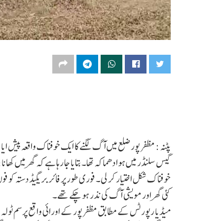
گیس سلنڈر میں ہوا دھماکہ تھا۔ بتایا جا رہا ہے کہ گھر میں کھ
خوفناک شکل اختیار کر لی۔ فوری طور پر فائر بریگیڈ دستہ کو فون
کئی گھر اور مویشی آگ کی نذر ہو چکے تھے۔
میڈیا رپورٹس کے مطابق مظفر پور کے اورائی واقع پرسم ٹولہ