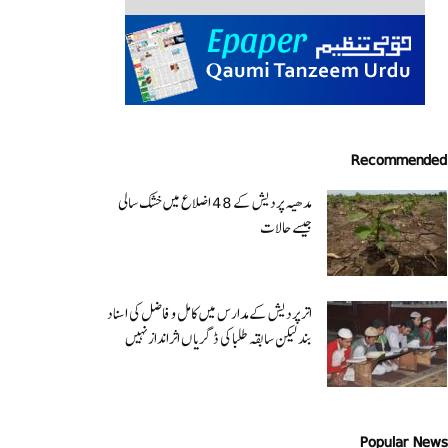
Recommended
مدھیہ پردیش کے 48 اضلاع میں خشک سالی
جیسے حالات
اتر پردیش کےمدارس میں کامل و فاضل کی اسناد
بند لیکن سابقہ طلبا کی ڈگریا ں اثرانداز نہیں
Popular News