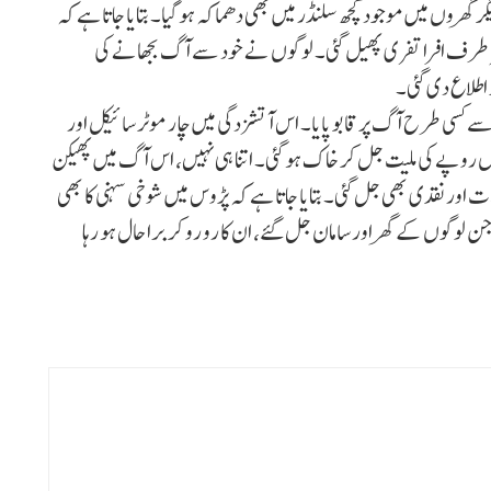
گھروں میں موجود کچھ سلنڈر میں بھی دھماکہ ہو گیا۔ بتایا جاتا ہے کہ
ہر طرف افرا تفری پھیل گئی۔ لوگوں نے خود سے آگ بجھانے کی
 اطلاع دی گئی۔
 سے کسی طرح آگ پر قابو پایا۔ اس آتشزدگی میں چار موٹر سائیکل اور
ں روپے کی ملیت جل کر خاک ہو گئی۔ اتنا ہی نہیں، اس آگ میں پھیکن
اور نقدی بھی جل گئی۔ بتایا جاتا ہے کہ پڑوس میں شوخی سہنی کا بھی
جن لوگوں کے گھر اور سامان جل گئے، ان کا رو رو کر برا حال ہو رہا