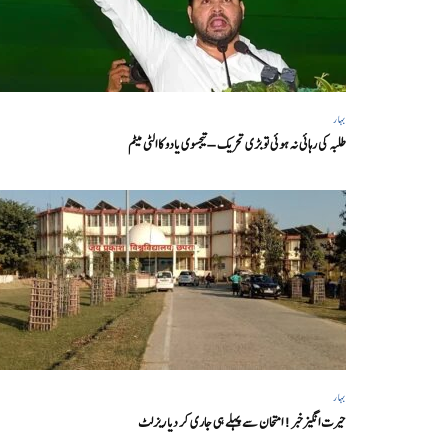
بہار
طلبہ کی رہائی نہ ہوئی تو بڑی تحریک – تیجسوی یادو کا الٹی میٹم
بہار
حیرت انگیزخبر ! امتحان سے پہلے ہی جاری کر دیا ریزلٹ