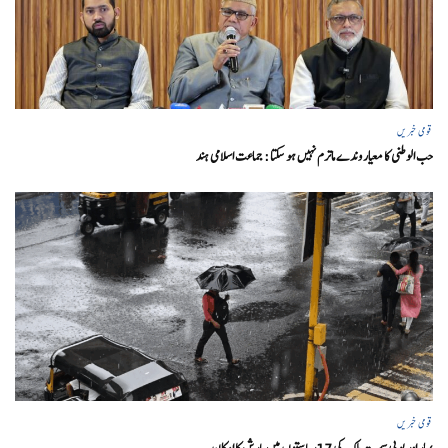
قومی خبریں
حب الوطنی کا معیار وندے ماترم نہیں ہو سکتا : جماعت اسلامی ہند
قومی خبریں