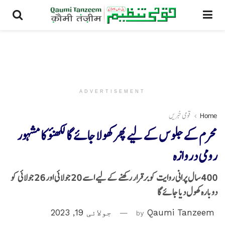
ADVERTISEMENT
Home
قومی خبریں
محرم کے جلوس کے لیے پھر کھولا جائے گا لکھنؤ کا مشہور
رومی دروازہ
400 سال پرانی روایت کو برقرار رکھنے کے لیے اسے 20 جولائی اور 26 جولائی کو
دوبارہ کھول دیا جائے گا
Qaumi Tanzeem
by
جولائی 19, 2023