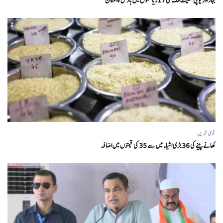
بہار اور یو پی سمیت ملک کی 17ریاستوں میں بارش کا امکان
قومی خبریں
کھانے پینے کی 36 بڑی اشیاء میں سے 35 کی قیمتوں میں اضافہ