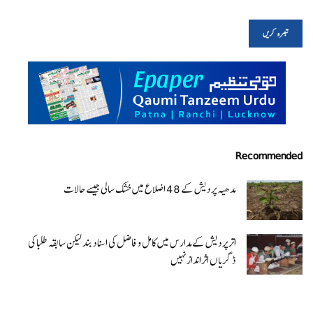
Recommended
مدھیہ پردیش کے 48 اضلاع میں خشک سالی جیسے حالات
اتر پردیش کےمدارس میں کامل و فاضل کی اسناد بند لیکن سابقہ طلبا کی
ڈگریا ں اثرانداز نہیں