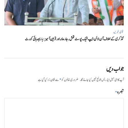
قومی خبریں
گڈکری کے خلاف آن لائن ڈیپ فیک پوسٹ فحش، جارحانہ اور توہین آمیز:بامبے ہائی کورٹ
جواب دیں
*
آپ کا ای میل ایڈریس شائع نہیں کیا جائے گا۔
ضروری خانوں کو
سے نشان زد کیا گیا ہے
تبصرہ
*