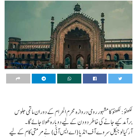
لکھنؤ: لکھنؤ کا مشہور رومی دروازہ محرم الحرام کے دوران ماتمی جلوس
برآمد کیے جانے کی خاطر دو دن کے لیے دوبارہ کھولا جائے گا۔
آرکیالوجیکل سروے آف انڈیا (اے ایس آئی) نے مرمتی کام کے لیے