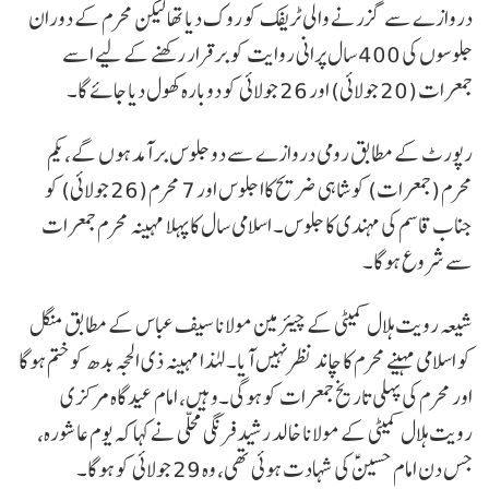
دروازے سے گزرنے والی ٹریفک کو روک دیا تھا لیکن محرم کے دوران
جلوسوں کی 400 سال پرانی روایت کو برقرار رکھنے کے لیے اسے
جمعرات (20 جولائی) اور 26 جولائی کو دوبارہ کھول دیا جائے گا۔
رپورٹ کے مطابق رومی دروازے سے دو جلوس برآمد ہوں گے، یکم
محرم (جمعرات) کو شاہی ضریح کاا جلوس اور 7 محرم (26 جولائی) کو
جناب قاسم کی مہندی کا جلوس۔ اسلامی سال کا پہلا مہینہ محرم جمعرات
سے شروع ہوگا۔
شیعہ رویت ہلال کمیٹی کے چیئرمین مولانا سیف عباس کے مطابق منگل
کو اسلامی مہینے محرم کا چاند نظر نہیں آیا۔ لہٰذا مہینہ ذی الحجہ بدھ کو ختم ہوگا
اور محرم کی پہلی تاریخ جمعرات کو ہوگی۔وہیں، امام عیدگاہ مرکزی
رویت ہلال کمیٹی کے مولانا خالد رشید فرنگی محلی نے کہا کہ یوم عاشورہ،
جس دن امام حسینؑ کی شہادت ہوئی تھی، وہ 29 جولائی کو ہوگا۔