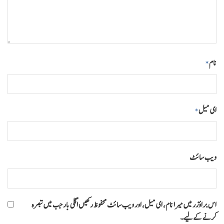
نام
*
ای میل
*
ویب‌ سائٹ
اس براؤزر میں میرا نام، ای میل، اور ویب سائٹ محفوظ رکھیں اگلی بار جب میں تبصرہ
کرنے کےلیے۔