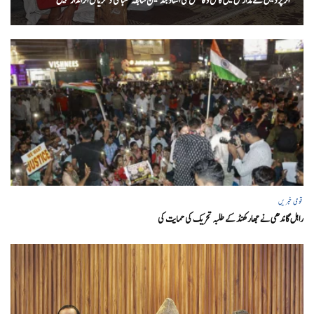
اتر پردیش کےمدارس میں کامل و فاضل کی اسناد بند لیکن سابقہ طلبا کی ڈگریا ں اثرانداز نہیں
قومی خبریں
راہل گاندھی نے جھارکھنڈ کے طلبہ تحریک کی حمایت کی