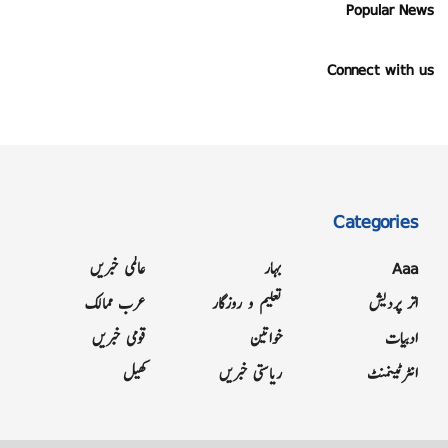
Popular News
Connect with us
Categories
Aaa
بہار
عالمی خبریں
اتر پردیش
تعلیم و روزگار
عرب ممالک
ادبیات
خواتین
قومی خبریں
انٹرٹینمنٹ
ریاستی خبریں
کھیل