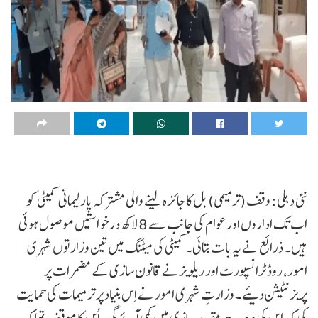
نئی دہلی: وقف (ترمیمی) بل کا جائزہ لینے والی مشترکہ پارلیمانی کمیٹی کو
اب تک اداروں اور عوام کی جانب سے 8 لاکھ درخواستیں موصول ہوئی
ہیں۔ ذرائع نے یہ بات بتائی۔کمیٹی کی میٹنگ میں تین وزارتوں شہری
امور، روڈ ٹرانسپورٹ اور ریلویز نے قانون سازی کے مضمرات پر
پریزنٹیشن دیئے۔ وزارتِ شہری امور نے اِس بنیاد پر ترمیمات کی حمایت
کی کہ اِس کی وجہ سے مقدمہ بازی میں کمی آئے گی۔اُس کا موقف تھا کہ