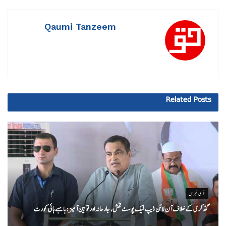
Qaumi Tanzeem
Related
Posts
قومی خبریں
گڈکری کے خلاف آن لائن ڈیپ فیک پوسٹ فحش، جارحانہ اور توہین آمیز:بامبے ہائی کورٹ