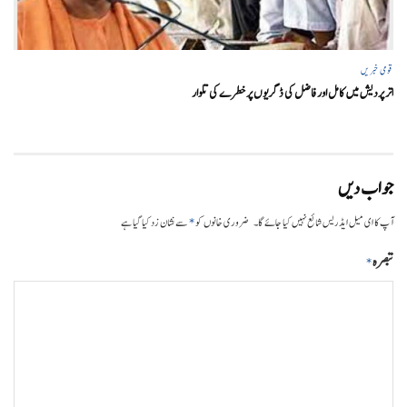
قومی خبریں
اتر پردیش میں کامل اور فاضل کی ڈگریوں پر خطرے کی تلوار
جواب دیں
*
آپ کا ای میل ایڈریس شائع نہیں کیا جائے گا۔
ضروری خانوں کو
سے نشان زد کیا گیا ہے
تبصرہ
*