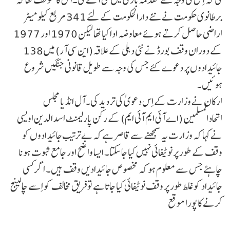
برطانوی حکومت نے نئے دارالحکومت کے لئے 341 مربع کیلو میٹر
اراضی حاصل کرتے ہوئے معاوضہ ادا کیا تھا لیکن 1970 اور 1977
کے دوران وقف بورڈ نے نئی دہلی کے علاقہ(این سی آر) میں 138
جائیدادوں پر دعوے کئے جس کی وجہ سے طویل قانونی جنگیں شروع
ہوئیں۔
ارکان نے وزارت کے اِس دعویٰ کی تردید کی۔آل انڈیا مجلس
اتحادالمسلمین (اے آئی ایم آئی ایم) کے رکن پارلیمنٹ اسدالدین اویسی
نے کہا کہ وزارت یہ سمجھنے سے قاصر ہے کہ بے ترتیب جائیدادوں کو
وقف کے طور پر نوٹیفائی نہیں کیا جاسکتا۔ ایسا واضح اور جامع ثبوت ہونا
چاہئے جس سے معلوم ہو کہ مخصوص جائیدادیں وقف ہیں۔ اگر کسی
جائیداد کو غلط طور پر وقف نوٹیفائی کیا جاتا ہے تو فریق مخالف کو اِسے چالینج
کرنے کا پورا موقع