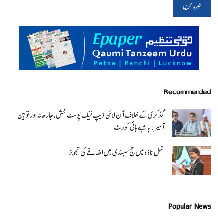
Recommended
گڈکری کے خلاف آن لائن ڈیپ فیک پوسٹ فحش، جارحانہ اور توہین
آمیز:بامبے ہائی کورٹ
تمل ناڈو میں حج سبسڈی میں اضافے کی تجویز
Popular News