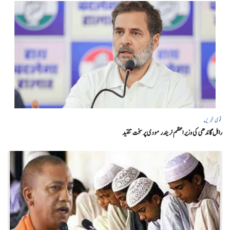
قومی خبریں
راہل گاندھی کی وزیر اعظم نریندر مودی پر سخت تنقید