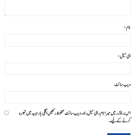
نام
*
ای میل
*
ویب‌ سائٹ
اس براؤزر میں میرا نام، ای میل، اور ویب سائٹ محفوظ رکھیں اگلی بار جب میں تبصرہ
کرنے کےلیے۔