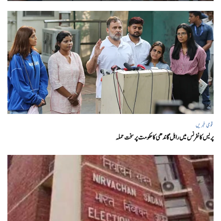
قومی خبریں
پریس کانفرنس میں راہل گاندھی کا حکومت پر سخت حملہ