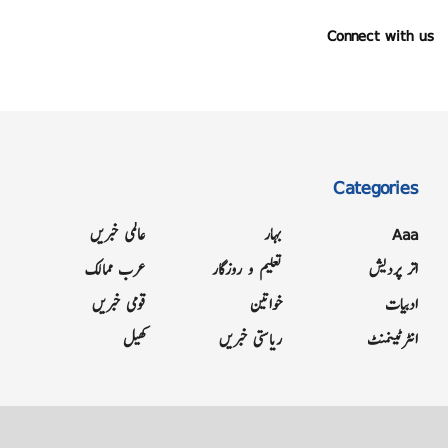
Connect with us
Categories
Aaa
بہار
عالمی خبریں
اتر پردیش
تعلیم و روزگار
عرب ممالک
ادبیات
خواتین
قومی خبریں
انٹرٹینمنٹ
ریاستی خبریں
کھیل
Grievance
Terms & Conditions
Advertise
About