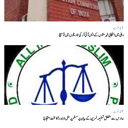
قومی خبریں
دہلی میں انتخابی فہرستوں کے ایس آئی آر کی تاریخوں میں توسیع
قومی خبریں
مدارس سے متعلق تسلیمہ نسرین کے بیان پر مسلم پرسنل لا بورڈ کا سخت احتجاج