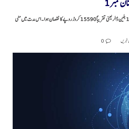
 نمبر 1
2023 کے پہلے چھ ماہ میں ہندوستان میں انٹرنیٹ بند ہونے سے 1.9 بلین ڈالر یعنی تقریباً 15590 کروڑ روپے کا نقصان ہوا ۔ اس مدت میں منی
0
 خبریں