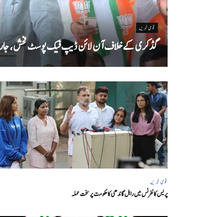
قومی خبریں
گڈکری کے خلاف آن لائن ڈیپ فیک پوسٹ فحش، جارحانہ
قومی خبریں
پریس کانفرنس میں راہل گاندھی کا حکومت پر سخت حملہ