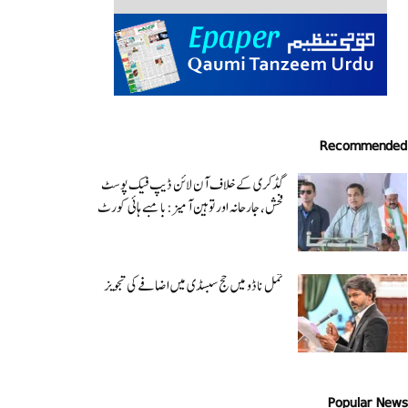
Recommended
گڈکری کے خلاف آن لائن ڈیپ فیک پوسٹ
فحش، جارحانہ اور توہین آمیز:بامبے ہائی کورٹ
تمل ناڈو میں حج سبسڈی میں اضافے کی تجویز
Popular News