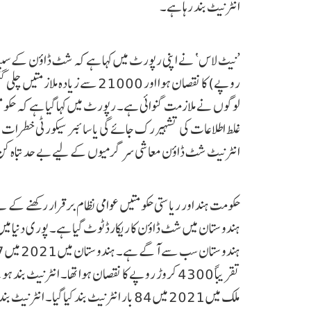
انٹرنیٹ بند رہا ہے۔
لوگوں نے ملازمت گنوائی ہے۔ رپورٹ میں کہا گیا ہے کہ حکومت
غلط اطلاعات کی تشہیر رک جائے گی یا سائبر سیکورٹی خطرات 
انٹرنیٹ شٹ ڈاؤن معاشی سرگرمیوں کے لیے بے حد تباہ ک
حکومت ہند اور ریاستی حکومتیں عوامی نظام برقرار رکھنے کے ل
ہندوستان میں شٹ ڈاؤن کا ریکارڈ ٹوٹ گیا ہے۔ پوری دنیا م
ملک میں 2021 میں 84 بار انٹرنیٹ بند کیا گیا۔ انٹرنیٹ بند کے اہم اسباب احتجاجی مظاہرہ، تشدد، امتحان اور انتخاب ہیں۔