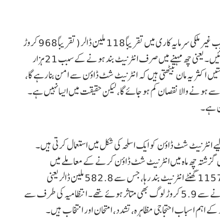
’نیٹ لاس‘ نے اپنی رپورٹ میں کہا ہے کہ شٹ ڈاؤن کے سبب غیر ملکی سرمایہ کاری میں تقریباً 118 ملین ڈالر (تقریباً 968 کروڑ
روپے) کا نقصان ہوا اور 21000 سے زیادہ ملازمتیں چلی گئیں۔ یعنی چھ مہینے میں صرف انٹرنیٹ بند ہونے کے سبب 21 ہزار
یں اکثر یہ مان بیٹھتی ہیں کہ انٹرنیٹ شٹ ڈاؤن سے امن بنا رہے گا،
سے ہونے والا نقصان کم ہو جائے گا، لیکن حقیقت میں ایسا نہیں ہے۔
ن ہے۔
یے انٹرنیٹ شٹ ڈاؤن کو ایک اسلحہ کی شکل میں استعمال کرتی ہیں۔
یں گزشتہ چھ ماہ میں انٹرنیٹ شٹ ڈاؤن کرنے کے معاملے میں
ہندوستان سب سے آگے ہے۔ ہندوستان میں 2021 میں 1157 گھنٹے انٹرنیٹ بند رہا، جس سے 582.8 ملین ڈالر یعنی
تقریباً 4300 کروڑ روپے کا نقصان ہوا تھا۔ انٹرنیٹ بند ہونے سے 5.9 کروڑ لوگ بھی متاثر ہوئے تھے۔ انتظامیہ کی طرف سے