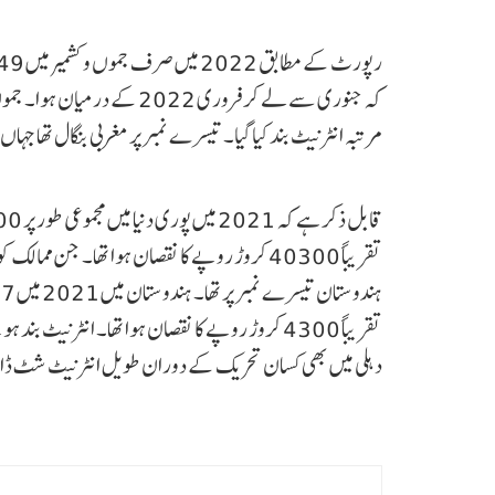
مرتبہ انٹرنیٹ بند کیا گیا۔ تیسرے نمبر پر مغربی بنگال تھا جہاں 7 بار انٹرنیٹ شٹ ڈاؤن ہوا۔
تقریباً 40300 کروڑ روپے کا نقصان ہوا تھا۔ 
دہلی میں بھی کسان تحریک کے دوران طویل انٹرنیٹ شٹ ڈاؤ