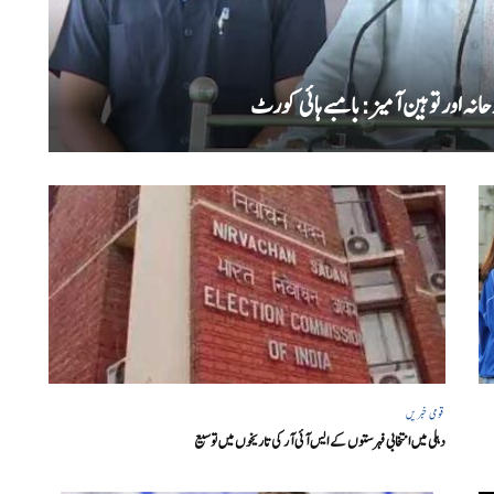
 اور توہین آمیز:بامبے ہائی کورٹ
قومی خبریں
دہلی میں انتخابی فہرستوں کے ایس آئی آر کی تاریخوں میں توسیع