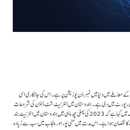
معاملے میں دنیا میں نمبر وَن پوزیشن پر ہے۔ اس کی جانکاری اسی
اپنی رپورٹ میں دی ہے۔ ہندوستان میں انٹرنیٹ شٹ ڈاؤن کی شروعات
2016 میں ہوئی تھی۔ اب ’نیٹ لاس‘ نے اپنی ایک رپورٹ میں کہا ہے کہ 2023 کی پہلی چھ ماہی میں ہندوستان میں انٹرنیٹ بند
 ڈالر یعنی تقریباً 15590 کروڑ روپے کا نقصان ہوا ہے۔ اس مدت میں منی پور اور پنجاب میں سب سے زیادہ