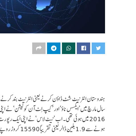
ہندوستان انٹرنیٹ شٹ ڈاؤن کرنے یعنی انٹرنیٹ بند کرنے کے 
سال مارچ میں ’ایکسس ناؤ‘ اور ’کیپ اِٹ آن کولیشن‘ نے 
ہونے سے 1.9 بلین