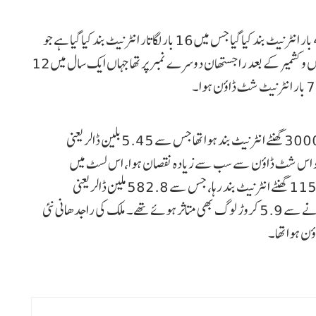
رپورٹ کے مطابق 2022 میں صرف جموں و کشمیر میں 49 بار انٹرنیٹ بند کیا گیا جس میں 16 بار لگاتار انٹرنیٹ بند کیا گیا ہے جو
کہ جنوری سے لے کر فروری 2022 کے درمیان ہوا۔ جموں و کشمیر کے بعد راجستھان دوسرے نمبر پر تھا جہاں ایک سال میں 12
قابل ذکر ہے کہ 2021 میں پوری دنیا میں مجموعی طور پر 30000 گھنٹے انٹرنیٹ بند ہوا تھا جس سے 5.45 بلین ڈالر یعنی
جن ممالک کو اس شٹ ڈاؤن سے سب سے زیادہ نقصان ہوا، اس لسٹ میں
ہندوستان تیسرے نمبر پر تھا۔ ہندوستان میں 2021 میں 1157 گھنٹے انٹرنیٹ بند رہا، جس سے 582.8 ملین ڈالر یعنی
تقریباً 4300 کروڑ روپے کا نقصان ہوا تھا۔ انٹرنیٹ بند ہونے سے 5.9 کروڑ لوگ بھی متاثر ہوئے تھے۔ ملک کی راجدھانی نئی
ن ہوا تھا۔