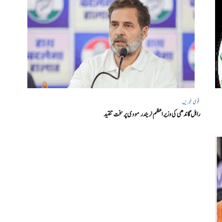
قومی خبریں
راہل گاندھی کی وزیر اعظم نریندر مودی پر سخت تنقید