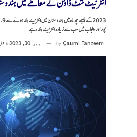
انٹرنیٹ شٹ ڈاؤن کے معاملے میں ہندوستان
پور اور پنجاب میں سب سے زیادہ انٹرنیٹ بند رہے
Qaumi Tanzeem
by
جون 30, 2023
in
قومی