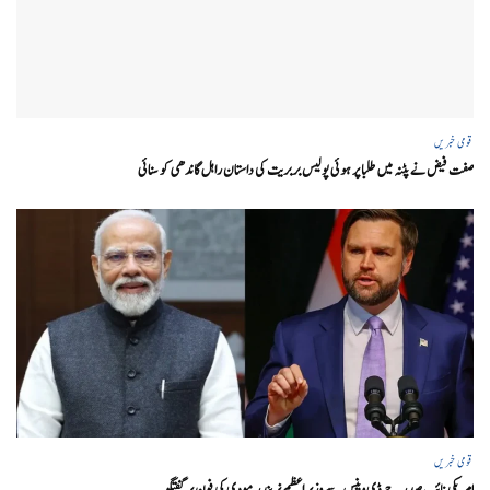
قومی خبریں
صفت فیض نے پٹنہ میں طلبا پر ہوئی پولیس بربریت کی داستان راہل گاندھی کو سنائی
قومی خبریں
امریکی نائب صدر جے ڈی وینس سے وزیر اعظم نریندر مودی کی فون پر گفتگو