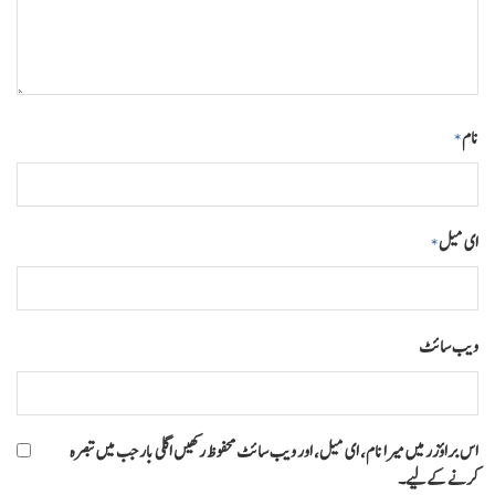
نام
*
ای میل
*
ویب‌ سائٹ
اس براؤزر میں میرا نام، ای میل، اور ویب سائٹ محفوظ رکھیں اگلی بار جب میں تبصرہ
کرنے کےلیے۔