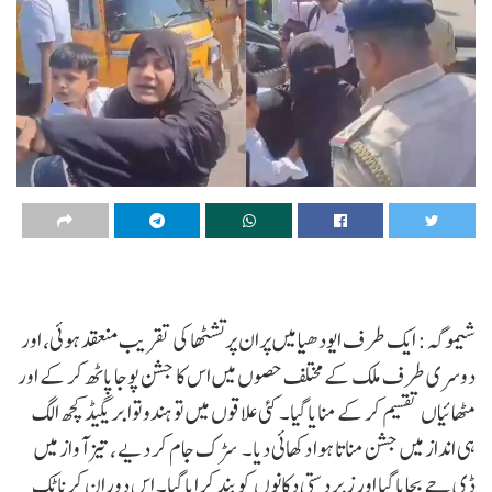
شیموگہ: ایک طرف ایودھیا میں پران پرتشٹھا کی تقریب منعقد ہوئی، اور
دوسری طرف ملک کے مختلف حصوں میں اس کا جشن پوجا پاٹھ کر کے اور
مٹھائیاں تقسیم کر کے منایا گیا۔ کئی علاقوں میں تو ہندوتوا بریگیڈ کچھ الگ
ہی انداز میں جشن مناتا ہوا دکھائی دیا۔ سڑک جام کر دیے ، تیز آواز میں
ڈی جے بجایا گیا اور زبردستی دکانوں کو بند کرایا گیا۔ اس دوران کرناٹک