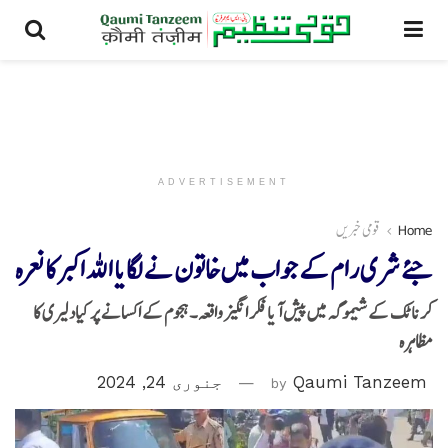
ADVERTISEMENT
Home
قومی خبریں
جئے شری رام کے جواب میں خاتون نے لگایا اللہ اکبر کا نعرہ
کرناٹک کے شیموگہ میں پیش آیا فکر انگیز واقعہ۔ہجوم کے اکسانے پر کیادلیری کا
مظاہرہ
Qaumi Tanzeem
by
جنوری 24, 2024