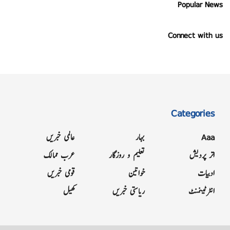
Popular News
Connect with us
Categories
Aaa
بہار
عالمی خبریں
اتر پردیش
تعلیم و روزگار
عرب ممالک
ادبیات
خواتین
قومی خبریں
انٹرٹینمنٹ
ریاستی خبریں
کھیل