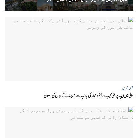
قومی خبریں
دہلی میں ایپ پر مبنی کیب اور آٹو رکشہ کی جانب سے من مانے کرایوں کی وصولی