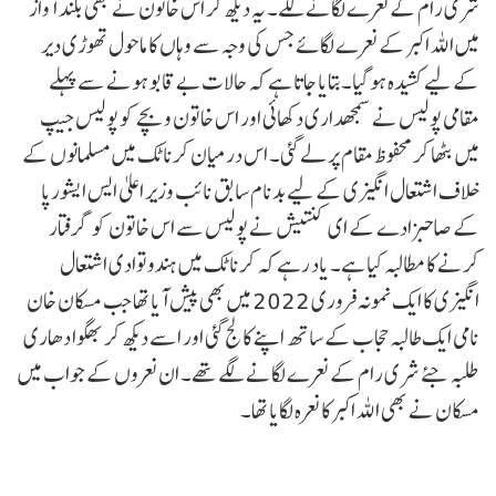
شری رام کے نعرے لگانے لگے۔ یہ دیکھ کر اس خاتون نے بھی بلند آواز
میں اللہ اکبر کے نعرے لگائے جس کی وجہ سے وہاں کا ماحول تھوڑی دیر
کے لیے کشیدہ ہو گیا۔بتایا جاتا ہے کہ حالات بے قابو ہونے سے پہلے
مقامی پولیس نے سمجھداری دکھائی اور اس خاتون و بچے کو پولیس جیپ
میں بٹھا کر محفوظ مقام پر لے گئی۔ اس درمیان کرناٹک میں مسلمانوں کے
خلاف اشتعال انگیزی کے لیے بدنام سابق نائب وزیر اعلیٰ ایس ایشورپا
کے صاحبزادے کے ای کنتیش نے پولیس سے اس خاتون کو گرفتار
کرنے کا مطالبہ کیا ہے۔ یاد رہے کہ کرناٹک میں ہندوتوادی اشتعال
انگیزی کا ایک نمونہ فروری 2022 میں بھی پیش آیا تھا جب مسکان خان
نامی ایک طالبہ حجاب کے ساتھ اپنے کالج گئی اور اسے دیکھ کر بھگوا دھاری
طلبہ جئے شری رام کے نعرے لگانے لگے تھے۔ ان نعروں کے جواب میں
مسکان نے بھی اللہ اکبر کا نعرہ لگایا تھا۔