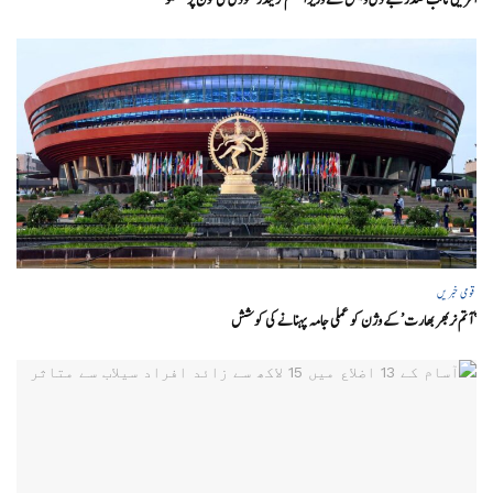
قومی خبریں
‘ آتم نربھر بھارت’ کے وژن کو عملی جامہ پہنانے کی کوشش