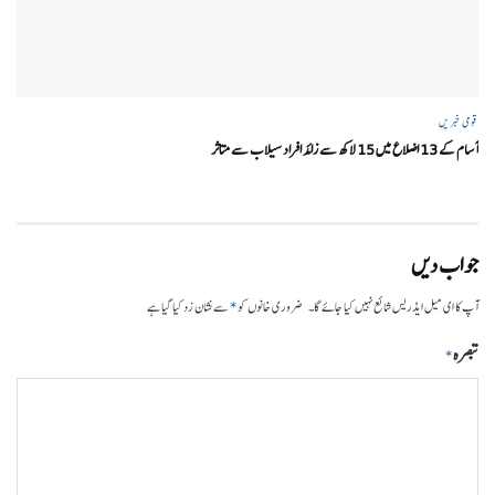
قومی خبریں
آسام کے 13 اضلاع میں 15 لاکھ سے زائد افراد سیلاب سے متاثر
جواب دیں
*
آپ کا ای میل ایڈریس شائع نہیں کیا جائے گا۔
ضروری خانوں کو
سے نشان زد کیا گیا ہے
تبصرہ
*