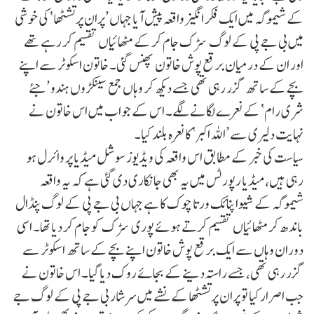
کے شیموگہ میں ایک فکر انگیز واقعہ پیش آیا جہاں ’پران پرتشٹھا‘ کی خوشی
میں بی جے پی کے لوگ سڑک جام کر کے مٹھائیاں تقسیم کر رہے تھے
اور ان کے درمیان برقع پوش خاتون پھنس گئی۔ خاتون اسکوٹر سے اپنے
بچے کے ساتھ گزر رہی تھی جسے دیکھ کر وہاں جمع سینکڑوں ہندو ’جئے
شری رام‘ کے نعرے لگانے لگے۔ اس کے جواب میں اس خاتون نے
نہایت دلیری سے ’اللہ اکبر‘ کا نعرہ بلند کیا۔
سیاست کی خبر کے مطابق اس واقعہ کی ویڈیوز سوشل میڈیا پر وائرل ہو
رہی ہیں، میڈیا رپورٹس میں یہ بھی جانکاری دی گئی ہے کہ یہ واقعہ
شیموگہ کے شیواپنائک ورتا چوک کا ہے جہاں بی جے پی کے لوگ پنڈال
باندھ کر مٹھائیاں تقسیم کرتے ہوئے پوری سڑک کو جام کر دیا تھا۔ اسی
دوران وہاں سے ایک برقع پوش خاتون اپنے بچے کے ساتھ اسکوٹر سے
گزر رہی تھی، جسے راستہ دینے کے بجائے روک دیا گیا۔ اس خاتون نے
جب اصرار کیا تو پران پرتشٹھا کے نشے میں سرشار بی جے پی کے لوگ جے