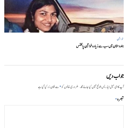
خواتین
ہندوستان میں سب سے زیادہ خواتین پائلٹس
جواب دیں
*
آپ کا ای میل ایڈریس شائع نہیں کیا جائے گا۔
ضروری خانوں کو
سے نشان زد کیا گیا ہے
تبصرہ
*