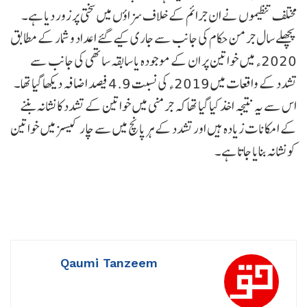
مختلف تنظیموں نے ان جرائم کے خلاف سزاؤں میں سختی پر زور دیا ہے۔
پچھلے سال جرمن حکام کی جانب سے جاری کیے گئے اعداد و شمار کے مطابق
2020ء میں خواتین پر ان کے موجودہ یا سابقہ ساتھی کی جانب سے
تشدد کے واقعات میں 2019ء کی نسبت 4.9 فیصد اضافہ دیکھا گیا تھا۔
اس سے یہ نتیجہ اخذ کیا گیا تھا کہ جرمنی میں خواتین کے تشدد کا نشانہ بننے
کے امکانات زیادہ ہیں اور تشدد کے ہر پانچ میں سے چار کیسز میں خواتین
کو نشانہ بنایا جاتا ہے۔
Qaumi Tanzeem