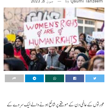
Qaumi Tanzeem
by
جون 8, 2023
عورتوں کے عالمی دن کے موقعے پر شائع ہونے والے ایک سروے کے