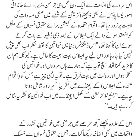
اس سروے کی اشاعت سے ایک دن قبل ہی جرمن وزیر برائے خاندانی
امور لیسا پاؤس نے بھی ڈیجیٹلائزیشن کے شعبے میں صنفی مساوات کی
اہمیت پر زور دیا تھا۔ اقوام متحدہ کے کمیشن برائے حقوق نسواں کے منگل
کو منعقد ہونے والے ایک اجلاس کے بعد ڈی ڈبلیو سے بات کرتے
ہوئے ان کا کہنا تھا، ”اس ڈیجیٹل دنیا میں خواتین کا نقطہ نظر اب بھی پیش
نہیں کیا جا رہا اور اس لیے یہ اجلاس بہت اہمیت کا حامل ہے، کیونکہ ہم ان
کا مزید کہنا تھا، ”سچ تو یہ ہے کہ ہمارے ہاں مردوں اور خواتین کی
تنخواہوں اور دولت میں بہت فرق ہے۔ تو یہ ایسی چیز ہے جس کو (اقوام
متحدہ کے اجلاس) کے ایجنڈے میں تقریباﹰ ہر روز شامل ہونا
چاہیے۔‘‘ڈیجیٹلائزیشن کے مکمل ایجنڈے میں اب خواتین کا نظریہ شامل
کر رہے ہیں۔‘‘
اس کے علاوہ پچھلے کچھ عرصے میں جرمنی میں خواتین پر تشدد کے
واقعات میں بھی اضافہ دیکھا گیا ہے، جس پر حقوق نسواں سے منسلک