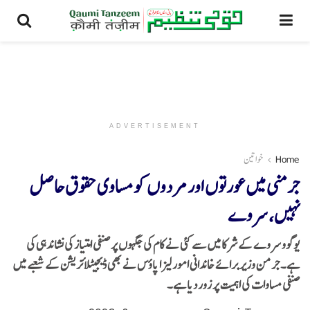
ADVERTISEMENT
Home
خواتین
جرمنی میں عورتوں اور مردوں کو مساوی حقوق حاصل
نہیں، سروے
یوگوو سروے کے شرکا میں سے کئی نے کام کی جگہوں پر صنفی امتیاز کی نشاندہی کی
ہے۔ جرمن وزیر برائے خاندانی امور لیزا پاؤس نے بھی ڈیجیٹلائزیشن کے شعبے میں
صنفی مساوات کی اہمیت پر زور دیا ہے۔