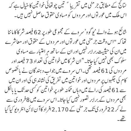
نتائج کے مطابق جرمنی میں تقریباﹰ تین چوتھائی خواتین کا خیال ہے کہ
اس ملک میں عورتوں اور مردوں کو مساوی حقوق حاصل نہیں ہیں۔
شائع ہونے والے ‘یوگوو’ سروے کے مجموعی طور پر 62 فیصد شرکا کا ماننا
تھا کہ "اس وقت جرمنی میں عورتوں اور مردوں کے حقوق اور معاشرے
میں ان کی حیثیت برابر نہیں اور ان کے ساتھ ہر اعتبار سے مساوی
سلوک بھی نہیں کیا جاتا۔” ان شرکا میں خواتین کی تعداد 73 فیصد اور
مردوں کی 61 فیصد تھی۔اس سروے میں جواب دہندگان نے بالخصوص
کام کی جگہوں پر مردوں اور خواتین میں تفریق کی نشاندہی کی اور ان میں
سے 61 فیصد کی رائے میں وہاں ممکنہ طور پر خواتین کو کسی حد تک یا بالکل
بھی مردوں کے برابر تصور نہیں کیا جاتا۔ اس سروے میں 8 فروری سے
لے کر 22 فروری تک جرمنی کے 2,170 افراد کا آن لائن انٹرویو کیا گیا
تھے۔