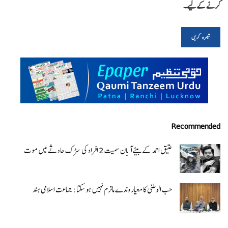
کرنے کےلیے۔
Recommended
عتیق احمد کے بیٹے آبان سمیت 2 افراد کی سڑک حادثے میں موت
حب الوطنی کا معیار وندے ماترم نہیں ہو سکتا : جماعت اسلامی ہند