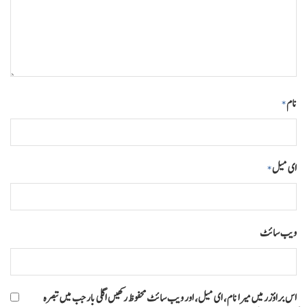
نام
*
ای میل
*
ویب‌ سائٹ
اس براؤزر میں میرا نام، ای میل، اور ویب سائٹ محفوظ رکھیں اگلی بار جب میں تبصرہ