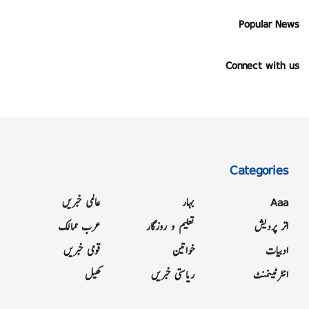
Popular News
Connect with us
Categories
Aaa
بہار
عالمی خبریں
اتر پردیش
تعلیم و روزگار
عرب ممالک
ادبیات
خواتین
قومی خبریں
انٹرٹینمنٹ
ریاستی خبریں
کھیل