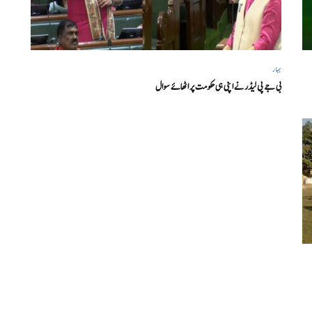
بہار
بی جے پی لیڈر نے اپنی ہی حکومت پر اٹھائے سوال