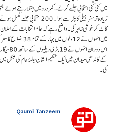
زیادہ تر سفر ہیلی کاپٹر سے ہوا۔ 0
کاٹ کر خوشی ظاہر کی۔واضح رہے کہ عام انتخابات کے اعلان 
کے گاندھی میدان میں ایک عظیم الشان جلسۂ عام کی شکل میں
کی۔
Qaumi Tanzeem