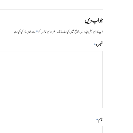
جواب دیں
*
آپ کا ای میل ایڈریس شائع نہیں کیا جائے گا۔
ضروری خانوں کو
سے نشان زد کیا گیا ہے
تبصرہ
*
نام
*