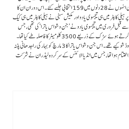
میں کئی کئی انتخابی جلسے کرتے۔ کمر درد میں مبتلا رہتے ہوئے بھی انہوں نے 28 دنوں میں 159 انتخابی جلسے کئے۔ اس دوران ان کا
20 انتخابی جلسے مکمل ہونے پر ہیلی کاپٹر میں ہی تیجسوی یادو اور مکیش سہنی نے ہیلی کاپٹر میں ہی کیک
سے قبل فروری میں تیجسوی یادو نے ’جن وشواس یاترا‘ کی تھی، جس
میں انہوں نے 12 دنوں میں بہار کے تمام 38 اضلاع کا سفر کرتے ہوئے سڑک کے ذریعے 3500 کلومیٹر کا فاصلہ طے کیا تھا۔
اس دوران انہوں نے 19 بڑی ریلیوں کے ساتھ 80 میگا روڈ شو کیے تھے۔ اس جن وشواس یاترا کا 3 مارچ کو بہار کی راجدھانی پٹنہ
 اختتام ہوا تھا، جس میں انڈیا الائنس کے سرکردہ لیڈران نے شرکت