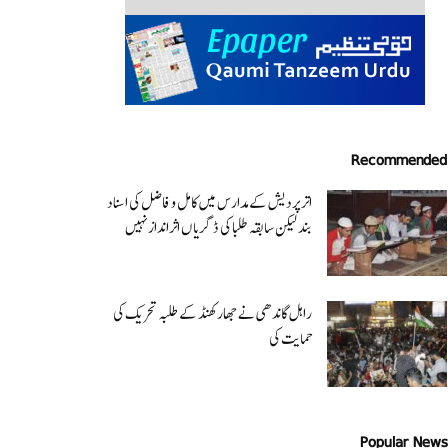
Recommended
اتر پردیش کےمدارس میں کامل و فاضل کی اسناد
بند لیکن سابقہ طلبا کی ڈگریا ں اثرانداز نہیں
راہل گاندھی نے جھارکھنڈ کے طلبہ تحریک کی
حمایت کی
Popular News