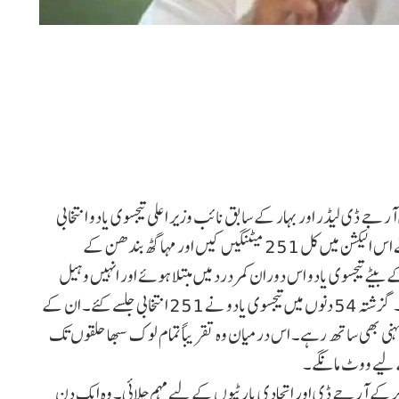
2 کے لیے انتخابی مہم میں آر جے ڈی لیڈر اور بہار کے سابق نائب وزیر اعلی تیجسوی یادو انتخابی
ریلیوں کے معاملے میں سب سے آگے رہے۔ تیجسوی یادو نے اس الیکشن میں کل 251 میٹنگیں کیں اور مہاگٹھ بندھن کے
ٹے تیجسوی یادو اس دوران کمر درد میں مبتلا ہوئے اور انہیں وہیل
چیئر کا بھی سہارا لینا پڑا، لیکن وہ انتخابی مہم میں حصہ لیتے رہے۔ گزشتہ 54 دنوں میں تیجسوی یادو نے 251 انتخابی جلسے کئے۔ ان کے
ہنی بھی ساتھ رہے۔ اس درمیان وہ تقریباً تمام لوک سبھا حلقوں تک
ے لیے ووٹ مانگے۔
سے 2 مئی تک 92 انتخابی میٹنگیں کرکے آر جے ڈی اور اتحادی پارٹیوں کے لیے مہم چلائی۔ وہ ایک دن