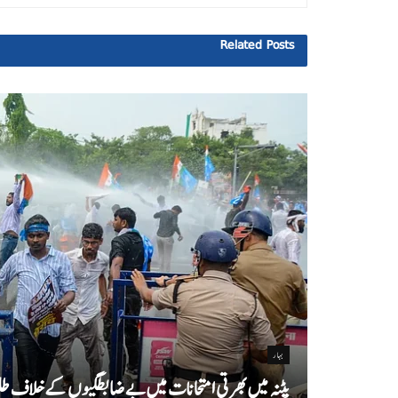
Related
Posts
بہار
پٹنہ میں بھرتی امتحانات میں بے ضابطگیوں کے خلاف طلب