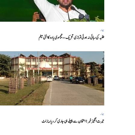
بہار
طلبہ کی رہائی نہ ہوئی تو بڑی تحریک – تیجسوی یادو کا الٹی میٹم
بہار
حیرت انگیزخبر ! امتحان سے پہلے ہی جاری کر دیا ریزلٹ