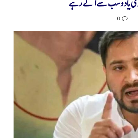
جسوی یادو سب سے آگے رہے
0