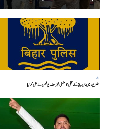
بہار
مظفر پور میں ماں بیٹے کے قتل کا سنسنی خیز معاملہ پولیس نے حل کر لیا