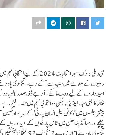
نئی دہلی :لوک سبھا انتخابات 024
امیدواروں کے لیے ووٹ مانگے۔آر جے ڈی صدر لالو یادو کے بی
بیشتر جلسوں میں ’وکاش سیل انسان پارٹی‘ کے سربراہ مکیس س
پہنچے اور مہا گٹھ بندھن میں شامل پارٹیوں کے امیدواروں ک
تیجسوی یادو نے 3 اپریل 