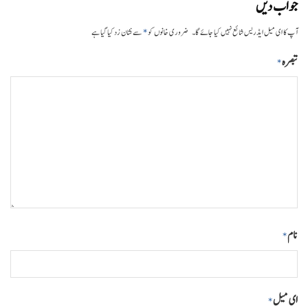
جواب دیں
*
آپ کا ای میل ایڈریس شائع نہیں کیا جائے گا۔
ضروری خانوں کو
سے نشان زد کیا گیا ہے
تبصرہ
*
نام
*
ای میل
*