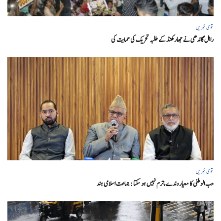
قومی خبریں
راہل گاندھی نے جھارکھنڈ کے طلبہ تحریک کی حمایت کی
قومی خبریں
حب الوطنی کا معیار وندے ماترم نہیں ہو سکتا : جماعت اسلامی ہند