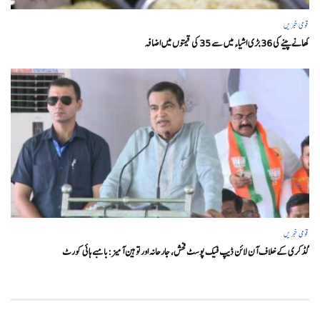
قومی خبریں
کھانے پینے کی 36 بڑی اشیاء میں سے 35 کی قیمتوں میں اضافہ
قومی خبریں
گڈکری کے خلاف آن لائن ڈیپ فیک پوسٹ فحش، جارحانہ اور توہین آمیز:بامبے ہائی کورٹ