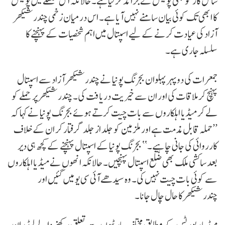
شامل کار کو بھی پولیس نے برآمد کر لیا ہے۔ حالانکہ اس سلسلے میں پولیس
کا ابھی تک کوئی بیان سامنے نہیں آیا ہے۔ اس درمیان زخمی چندرشیکھر
آزاد کی عیادت کرنے کے لیے اسپتال میں اہم شخصیات کے پہنچنے کا
سلسلہ جاری ہے۔
جمعرات کی دوپہر پہلوان بجرنگ پونیا نے چندرشیکھر آزاد سے اسپتال
پہنچ کر ملاقات کی اور ان سے خیریت دریافت کی۔ چندرشیکھر پر حملے کو
لے کر میڈیا اہلکاروں سے بات چیت کرتے ہوئے بجرنگ پونیا نے کہا کہ
’’حملہ قابل مذمت ہے اور ملزمین کو جلد از جلد گرفتار کر ان کے خلاف
کارروائی کی جانی چاہیے۔‘‘ بجرنگ پونیا کے اسپتال پہنچنے کے کچھ ہی دیر
بعد ساکشی ملک بھی ضلع اسپتال پہنچیں۔ حالانکہ انھوں نے میڈیا اہلکاروں
سے کوئی بات چیت نہیں کی۔ وہ سیدھے آئی سی یو میں گئیں اور
چندرشیکھر کا حال چال جانا۔
میڈیا رپورٹس کے مطابق مختلف پارٹیوں سے تعلق رکھنے والے لیڈران