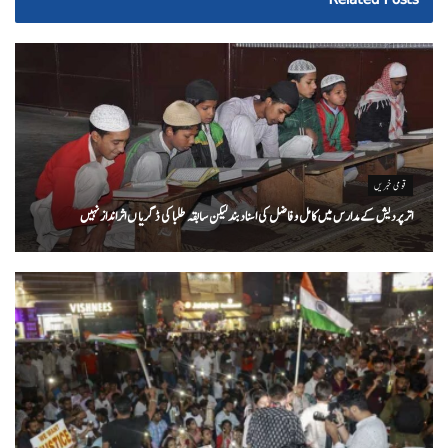
قومی خبریں
اتر پردیش کےمدارس میں کامل و فاضل کی اسناد بند لیکن سابقہ طلبا کی ڈگریا ں اثرانداز نہیں