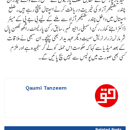
چندرشیکھر آزاد کی خیریت دریافت کرنے اسپتال پہنچ رہے ہیں۔ ضلع
اسپتال میں داخل چندرشیکھر آزاد سے ملنے کے لیے بی جے پی کے میئر
ڈاکٹر اجئے کمار، رکن اسمبلی راجیو گمبر، سابق رکن پارلیمنٹ راگھو لکھن پال
شرما، ٹریزرار نریش سمیت دیگر عہدیدار بھی پہنچے۔ ان سبھی نے ملاقات
کے بعد میڈیا سے کہا کہ حکومت اس حملہ کو لے کر سنجیدہ ہے اور ملزم
کسی بھی صورت میں پولیس سے نہیں بچ پائیں گے۔
Qaumi Tanzeem
Related
Posts