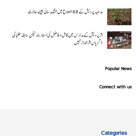
مدھیہ پردیش کے 48 اضلاع میں خشک سالی جیسے حالات
اتر پردیش کےمدارس میں کامل و فاضل کی اسناد بند لیکن سابقہ طلبا کی
ڈگریا ں اثرانداز نہیں
Popular News
Connect with us
Categories