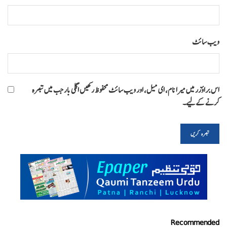
ویب‌ سائٹ
اس براؤزر میں میرا نام، ای میل، اور ویب سائٹ محفوظ رکھیں اگلی بار جب میں تبصرہ
کرنے کےلیے۔
Recommended