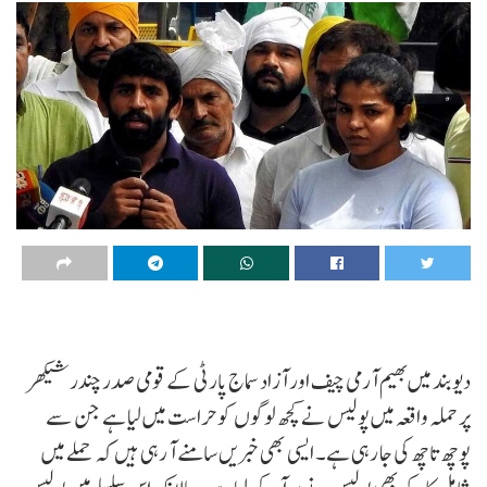
دیوبند میں بھیم آرمی چیف اور آزاد سماج پارٹی کے قومی صدر چندرشیکھر
پر حملہ واقعہ میں پولیس نے کچھ لوگوں کو حراست میں لیا ہے جن سے
پوچھ تاچھ کی جا رہی ہے۔ ایسی بھی خبریں سامنے آ رہی ہیں کہ حملے میں