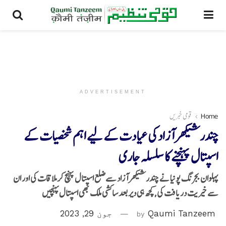
ADVERTISEMENT
Home
قومی خبریں
چندرشیکھر آزاد کی عیادت کے لیے اہم شخصیات کے
اسپتال پہنچنے کا سلسلہ جاری
پہلوان بجرنگ پونیا نے چندرشیکھر آزاد سےضلع اسپتال پہنچ کر ملاقات کی اور ان
سے خیریت دریافت کی,کچھ ہی دیر بعد ساکشی ملک بھی اسپتال پہنچیں
Qaumi Tanzeem
by
جون 29, 2023