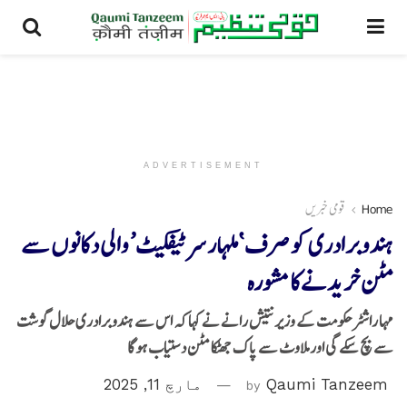
ADVERTISEMENT
Home
قومی خبریں
ہندو برادری کو صرف ‘ملہار سرٹیفکیٹ’ والی دکانوں سے
مٹن خریدنےکا مشورہ
مہا راشٹرحکومت کے وزیر نتیش رانے نے کہا کہ اس سے ہندو برادری حلال گوشت
سے بچ سکے گی اور ملاوٹ سے پاک جھٹکا مٹن دستیاب ہوگا
Qaumi Tanzeem
by
مارچ 11, 2025