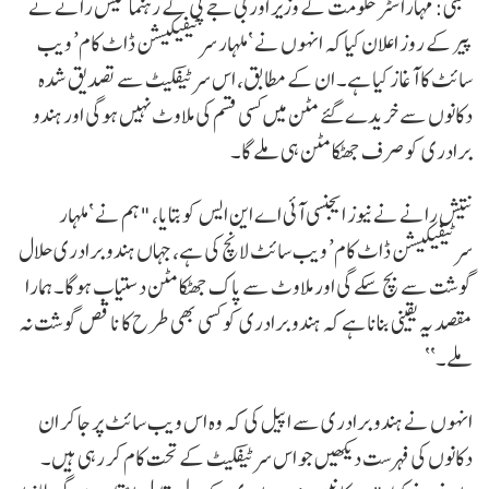
ممبئی: مہاراشٹر حکومت کے وزیر اور بی جے پی کے رہنما نتیش رانے نے
پیر کے روز اعلان کیا کہ انہوں نے ‘ملہار سرٹیفیکیشن ڈاٹ کام’ ویب
سائٹ کا آغاز کیا ہے۔ ان کے مطابق، اس سرٹیفکیٹ سے تصدیق شدہ
دکانوں سے خریدے گئے مٹن میں کسی قسم کی ملاوٹ نہیں ہوگی اور ہندو
برادری کو صرف جھٹکا مٹن ہی ملے گا۔
نتیش رانے نے نیوز ایجنسی آئی اے این ایس کو بتایا، "ہم نے ‘ملہار
سرٹیفیکیشن ڈاٹ کام’ ویب سائٹ لانچ کی ہے، جہاں ہندو برادری حلال
گوشت سے بچ سکے گی اور ملاوٹ سے پاک جھٹکا مٹن دستیاب ہوگا۔ ہمارا
مقصد یہ یقینی بنانا ہے کہ ہندو برادری کو کسی بھی طرح کا ناقص گوشت نہ
ملے۔‘‘
انہوں نے ہندو برادری سے اپیل کی کہ وہ اس ویب سائٹ پر جا کر ان
دکانوں کی فہرست دیکھیں جو اس سرٹیفکیٹ کے تحت کام کر رہی ہیں۔