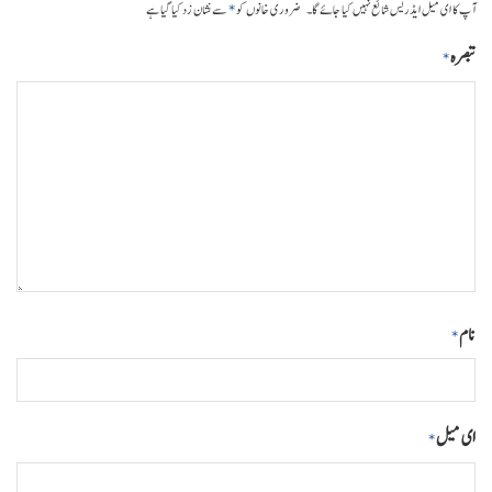
*
آپ کا ای میل ایڈریس شائع نہیں کیا جائے گا۔
ضروری خانوں کو
سے نشان زد کیا گیا ہے
تبصرہ
*
نام
*
ای میل
*