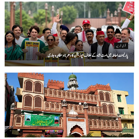
قومی خبریں
پارلیمنٹ احاطہ میں امت شاہ کے خلاف اپوزیشن کا دھرنا و مظاہرہ جاری