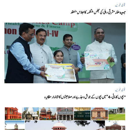
قومی خبریں
جمعیۃ علماء مشرقی دہلی کی مجلس منتظمہ کا اجلاس منعقد
قومی خبریں
"بچوں کا ماٹی-4” میں بچوں کے جوش و جذبے اور صلاحیتوں کا شاندار مظاہرہ