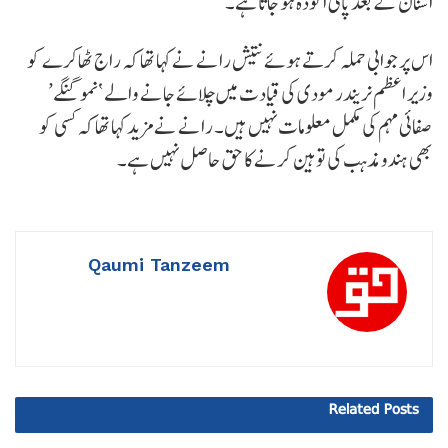
اشنان کے بعد پانی آلودہ ہو جاتا ہے۔
اس پر جوابی حملہ کرتے ہوئے نتیش رانے نے کہا تھا کہ راج ٹھاکرے کو
وزیر اعظم نریندر مودی کی قیادت میں چلائے جانے والے ‘نمو گنگے’
صفائی مہم کی مکمل معلومات نہیں ہیں۔ رانے نے مزید کہا تھا کہ کسی کو
بھی ہندو مذہب کی توہین کرنے کا حق حاصل نہیں ہے۔
Qaumi Tanzeem
Related
Posts