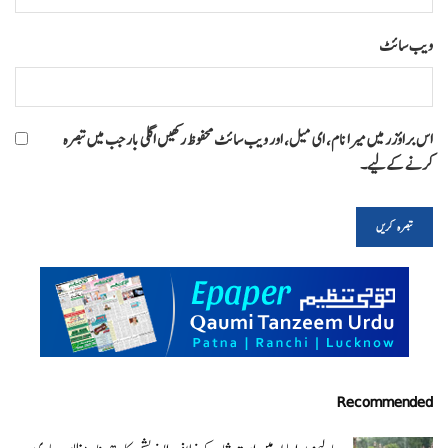
ویب‌ سائٹ
اس براؤزر میں میرا نام، ای میل، اور ویب سائٹ محفوظ رکھیں اگلی بار جب میں تبصرہ
کرنے کےلیے۔
Recommended