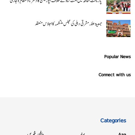
پارلیمنٹ احاطہ میں امت شاہ کے خلاف اپوزیشن کا دھرنا و مظاہرہ جاری
جمعیۃ علماء مشرقی دہلی کی مجلس منتظمہ کا اجلاس منعقد
Popular News
Connect with us
Categories
Aaa
بہار
عالمی خبریں