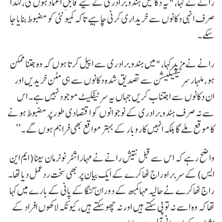
رانے نے کہا، "یہ دکانیں ہندو برادری کے لیے قابلِ اعتماد ہوں گی، لہٰذا
صرف انہی دکانوں سے خریداری کرنی چاہیے تاکہ کمیونٹی کو مضبوط بنایا جا
سکے۔
رانے نے مزید کہا، "میں ہندو برادری سے اپیل کرتا ہوں کہ وہ جتنا ممکن
ہو، ملہار سرٹیفیکیشن سے تصدیق شدہ دکانوں سے ہی مٹن خریدیں اور
ان دکانوں سے اجتناب کریں جہاں یہ سرٹیفکیٹ موجود نہیں ہے۔ اس
سے نہ صرف ہندو برادری کے نوجوانوں کو اقتصادی طور پر مضبوط ہونے
کا موقع ملے گا بلکہ انہیں کاروبار کے بہتر مواقع بھی فراہم ہوں گے۔‘‘
واضح رہے کہ اس سے قبل نتیش رانے نے مہاراشٹر نونرمان سینا (ایم این
ایس) کے سربراہ راج ٹھاکرے کے ایک بیان پر بھی سخت ردعمل دیا تھا۔
راج ٹھاکرے نے حالیہ مہاکمبھ کے دوران گنگا کے پانی کے بارے میں کہا
تھا کہ وہ اسے نہ تو پی سکتے ہیں اور نہ چھو سکتے ہیں، کیونکہ لاکھوں افراد کے