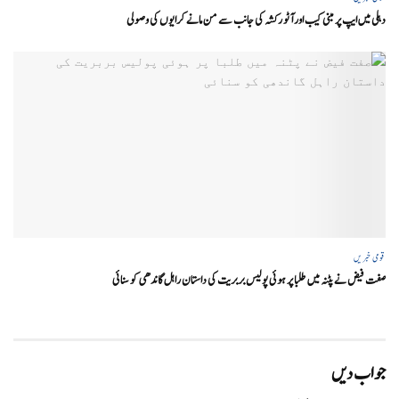
دہلی میں ایپ پر مبنی کیب اور آٹو رکشہ کی جانب سے من مانے کرایوں کی وصولی
قومی خبریں
صفت فیض نے پٹنہ میں طلبا پر ہوئی پولیس بربریت کی داستان راہل گاندھی کو سنائی
جواب دیں