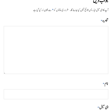
جواب دیں
*
آپ کا ای میل ایڈریس شائع نہیں کیا جائے گا۔
ضروری خانوں کو
سے نشان زد کیا گیا ہے
تبصرہ
*
نام
*
ای میل
*