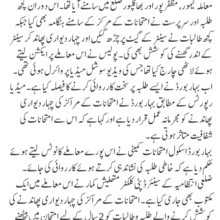
معاملہ کیمور، مظفر پور اور بھاگلپور ضلع میں سامنے آیا تھا۔اس دوران کچھ
طلبہ اور سرپرست نے امتحانات کے مرکز کے سامنے ہنگامہ بھی کیا جبکہ
کچھ طالبات نے سینٹر کے گیٹ پر چڑھ گئیں اور چہار دیواری پھاند کر سینٹر
کے اندر گھسنے کی کوشش بھی کی۔ پولیس نے اس معاملے پر ایکشن لیتے
ہوئے لاٹھی چارج کیا تھا جس کی ویڈیو سوشل میڈیا پر وائرل ہوئی تھی۔
اب بہار بورڈ نے ایسے طلبہ پر سخت کارروائی کرنے کا فیصلہ کیا ہے۔ میڈیا
رپورٹس کے مطابق بہار بورڈ نے امتحانات کے مراکز کی چہار دیواری
پھاندنے کو مجرمانہ عمل قرار دیا ہے اور کہا ہے کہ اس سے امتحانات کی
شفافیت متاثر ہوتی ہے۔
بہار بورڈ اسکول امتحانات کمیٹی نے اس پورے معاملے کا نوٹس لیتے ہوئے
حکم دیا ہے کہ خاطی طلبہ کی نشاندہی کرتے ہوئے کارروائی کی جائے۔
ضلعی انتظامیہ کے سینئر ڈپٹی کلکٹر متھلیش کمار نے اس معاملے میں ایک
مکتوب بھی جاری کیا ہے۔ امتحانات کے مراکز کی چہار دیواری پھاندنے کی
کوشش کرنے والے طلبہ و طالبات کو 2 سال کے لیے امتحان میں بیٹھنے