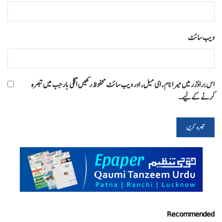
ویب‌ سائٹ
اس براؤزر میں میرا نام، ای میل، اور ویب سائٹ محفوظ رکھیں اگلی بار جب میں تبصرہ
کرنے کےلیے۔
Recommended