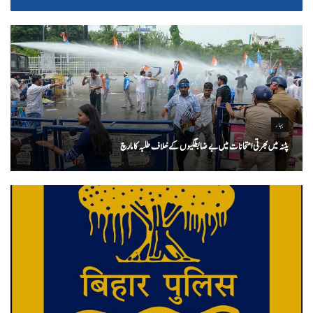
بہار
پٹنہ میں بھرتی امتحانات میں بے ضابطگیوں کے خلاف طلبہ کا مارچ