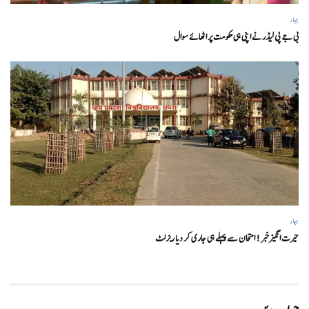
بہار
بی جے پی لیڈر نے اپنی ہی حکومت پر اٹھائے سوال
بہار
حیرت انگیزخبر ! امتحان سے پہلے ہی جاری کر دیا ریزلٹ