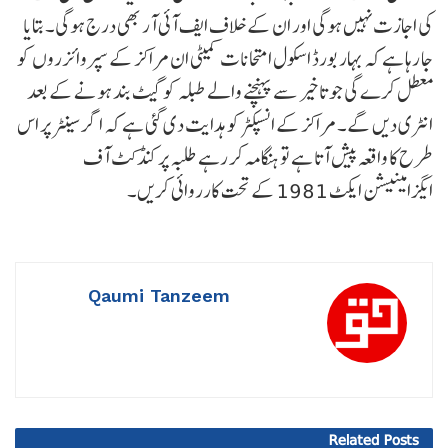
کی اجازت نہیں ہوگی اور ان کے خلاف ایف آئی آر بھی درج ہوگی۔ بتایا
جا رہا ہے کہ بہار بورڈ اسکول امتحانات کمیٹی ان مراکز کے سپروائزروں کو
معطل کرے گی جو تاخیر سے پہنچنے والے طبلہ کو گیٹ بند ہونے کے بعد
انٹری دیں گے۔ مراکز کے انسپکٹر کو ہدایت دی گئی ہے کہ اگر سینٹر پر اس
طرح کا واقعہ پیش آتا ہے تو ہنگامہ کر رہے طلبہ پر کنڈکٹ آف
ایگزامینیشن ایکٹ 1981 کے تحت کارروائی کریں۔
Qaumi Tanzeem
Related
Posts