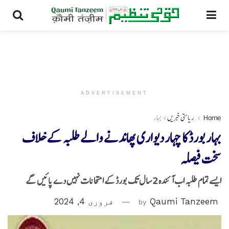
ADVERTISEMENT
Home
ریاستی خبریں
بہار
بہار بورڈ کا چہار دیواری پھاندنے والے طلبہ کے خلاف
سخت فیصلہ
ایسے تمام طلبہ اب آئندہ 2 سال تک بورڈ کے امتحانات نہیں دے پائیں گے
Qaumi Tanzeem
by
فروری 4, 2024