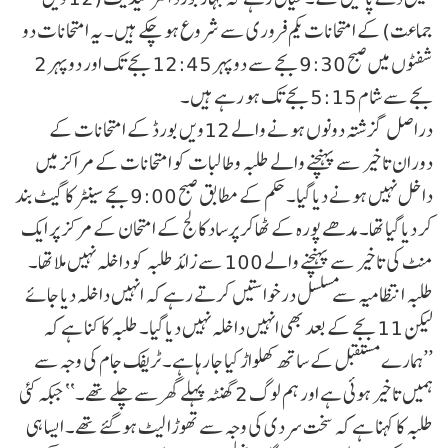
جماعت) کے امتحانات یکم فروری سے شروع ہو چکے ہیں۔ یہ امتحانات دو
شفٹوں میں صبح 9:30 بجے سے دوپہر 12:45 بجے تک اور دوپہر 2
بجے سے شام 5:15 بجے تک ہو رہے ہیں۔
دراصل گزشتہ دونوں ہونے والے 12ویں بورڈ کے امتحانات کے
دوران تاخیر سے پہنچنے والے طلبہ و طالبات کو امتحانات کے مراکز میں
داخل نہیں ہونے دیا گیا۔ حکم کے مطابق صبح 9:00 بجے سینٹر کا گیٹ بند
کر دیا گیا تھا۔ مدھے پورہ کے ٹھاکر پرساد کالج کے امتحان کے مرکز پر ایک
منٹ کی تاخیر سے پہنچنے والے 100 سے زائد طلبہ کو داخلہ نہیں ملا تھا۔
طلبہ انتظامیہ سے مسلسل درخواستیں کرتے رہے کہ انہیں داخلہ دیا جائے
لیکن 11 بجے کے بعد بھی انہیں داخلہ نہیں دیا گیا۔ طلبہ کا کنا ہے کہ
’’ہمارے مستقبل کے ساتھ کھلواڑ کیا جا رہا ہے۔ ٹریفک جام کی وجہ سے
ہمیں تاخیر ہوئی ہے اور ہم لوگ 2 گھنٹہ پہلے گھر سے چلے تھے۔‘‘ جبکہ کئی
طلبہ کا کہنا ہے کہ سخت سردی کی وجہ سے تھوڑا لیٹ ہو گئے تھے۔ ایسا ہی