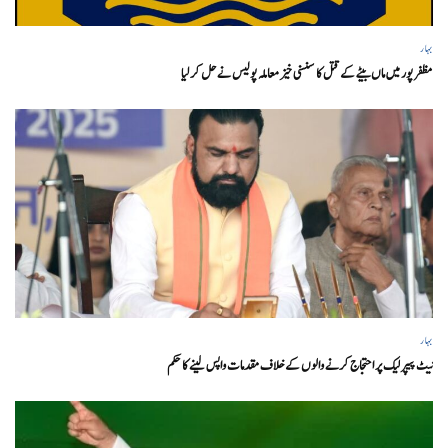
بہار
مظفر پور میں ماں بیٹے کے قتل کا سنسنی خیز معاملہ پولیس نے حل کر لیا
بہار
نیٹ پیپر لیک پر احتجاج کرنے والوں کے خلاف مقدمات واپس لینے کا حکم