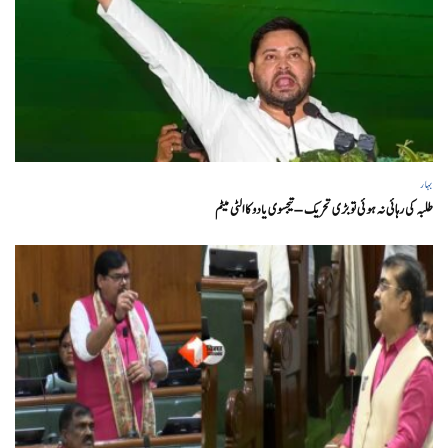
بہار
طلبہ کی رہائی نہ ہوئی تو بڑی تحریک – تیجسوی یادو کا الٹی میٹم