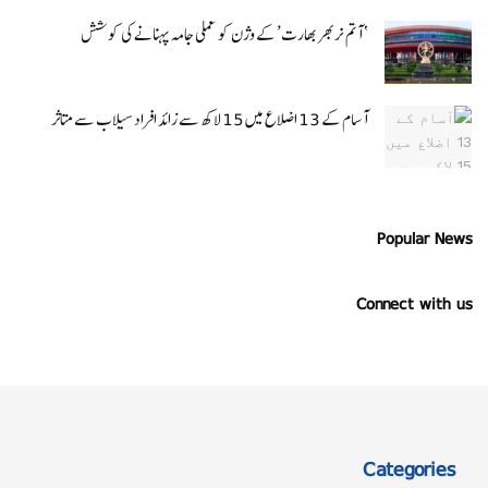
‘ آتم نربھر بھارت’ کے وژن کو عملی جامہ پہنانے کی کوشش
آسام کے 13 اضلاع میں 15 لاکھ سے زائد افراد سیلاب سے متاثر
Popular News
Connect with us
Categories