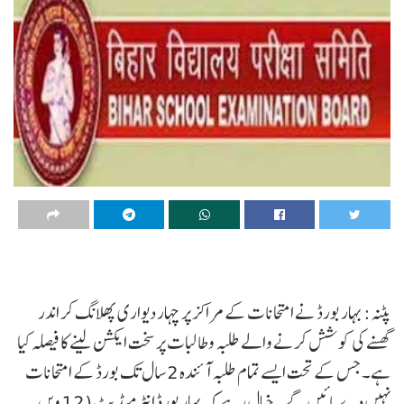
پٹنہ: بہار بورڈ نے امتحانات کے مراکز پر چہار دیواری پھلانگ کر اندر
گھسنے کی کوشش کرنے والے طلبہ و طالبات پر سخت ایکشن لینے کا فیصلہ کیا
ہے۔ جس کے تحت ایسے تمام طلبہ آئندہ 2 سال تک بورڈ کے امتحانات
نہیں دے پائیں گے۔ خیال رہے کہ بہار بورڈ انٹرمیڈیٹ (12 ویں