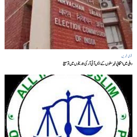
قومی خبریں
دہلی میں انتخابی فہرستوں کے ایس آئی آر کی تاریخوں میں توسیع