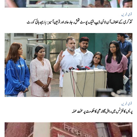
قومی خبریں
گڈکری کے خلاف آن لائن ڈیپ فیک پوسٹ فحش، جارحانہ اور توہین آمیز:بامبے ہائی کورٹ
قومی خبریں
پریس کانفرنس میں راہل گاندھی کا حکومت پر سخت حملہ