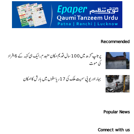
Recommended
پرتاپ گڑھ میں 100 سال قدیم مکان منہدم، ایک ہی کنبہ کے 6 افراد
کی موت
بہار اور یو پی سمیت ملک کی 17ریاستوں میں بارش کا امکان
Popular News
Connect with us