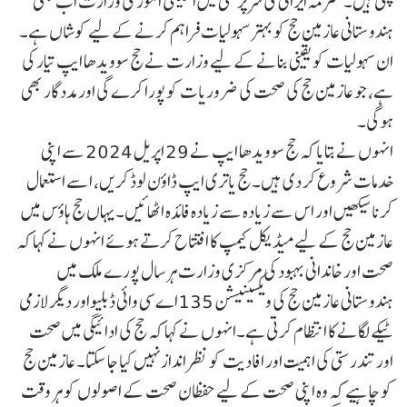
چکی ہیں۔ محترمہ ایرانی کی سرپرستی میں اقلیتی امور کی وزارت اب بھی
ہندوستانی عازمین حج کو بہتر سہولیات فراہم کرنے کے لیے کوشاں ہے۔
ان سہولیات کو یقینی بنانے کے لیے وزارت نے حج سوویدھا ایپ تیار کی
ہے، جو عازمین حج کی صحت کی ضروریات کو پورا کرے گی اور مددگار بھی
ہوگی۔
انہوں نے بتایا کہ حج سوویدھا ایپ نے 29 اپریل 2024 سے اپنی
خدمات شروع کر دی ہیں۔ حج یاتری ایپ ڈاؤن لوڈ کریں، اسے استعمال
کرنا سیکھیں اور اس سے زیادہ سے زیادہ فائدہ اٹھائیں۔یہاں حج ہاؤس میں
عازمین حج کے لیے میڈیکل کیمپ کا افتتاح کرتے ہوئے انہوں نے کہا کہ
صحت اور خاندانی بہبود کی مرکزی وزارت ہر سال پورے ملک میں
ہندوستانی عازمین حج کی ویکسینیشن 135اےسی وائی ڈبلیواور دیگر لازمی
ٹیکے لگانے کا انتظام کرتی ہے۔انہوں نے کہا کہ حج کی ادائیگی میں صحت
اور تندرستی کی اہمیت اور افادیت کو نظر انداز نہیں کیا جا سکتا۔ عازمین حج
کو چاہیے کہ وہ اپنی صحت کے لیے حفظان صحت کے اصولوں کو ہر وقت