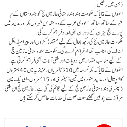
ذہن میں رکھیں۔
انہوں نے بتایا کہ حکومت ہند ہندوستانی عازمین حج کو ہندوستان کے ہر
شہر کے ساتھ ساتھ سعودی عرب کے دو مقدس شہروں مکہ اور مدینہ میں
پورے حج سیزن کے دوران طبی امداد فراہم کرے گی۔
حکومت عازمین حج کی دیکھ بھال کے لیے مستند ڈاکٹروں اور پیرا میڈیکل
اسٹاف کی مناسب تعداد فراہم کرے گی۔ حکومت ہندوستانی عازمین حج
کے لیے مناسب مقدار میں ادویات اور طبی آلات بھی فراہم کرتی ہے۔
انہوں نے بتایا کہ مکہ مکرمہ میں 10 ڈسپنسریاں، عزیزیہ میں 40 بستروں
کا اسپتال اور مدینہ منورہ میں تین ڈسپنسری اور 15 بستروں والی ایک مین
ڈسپنسری ہندوستانی عازمین حج کے لیے قائم کی گئی ہے۔ عازمین حج ان طبی
مراکز سے چوبیس گھنٹے مفت صحت کی خدمات حاصل کر سکتے ہیں