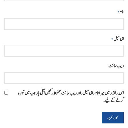
نام
*
ای میل
*
ویب‌ سائٹ
اس براؤزر میں میرا نام، ای میل، اور ویب سائٹ محفوظ رکھیں اگلی بار جب میں تبصرہ
کرنے کےلیے۔