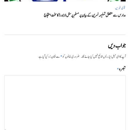
قومی خبریں
مدارس سے متعلق تسلیمہ نسرین کے بیان پر مسلم پرسنل لا بورڈ کا سخت احتجاج
جواب دیں
*
آپ کا ای میل ایڈریس شائع نہیں کیا جائے گا۔
ضروری خانوں کو
سے نشان زد کیا گیا ہے
تبصرہ
*