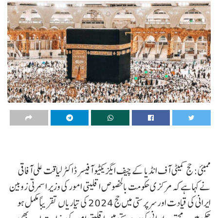
ممبئی: حج کمیٹی آف انڈیا کے چیف ایگزیکٹیو آفیسر ڈاکٹر لیاقت علی آفاقی
نے کہا ہےکہ مرکزی حکومت بالخصوص اقلیتی امور کی وزیر اسمرتی زوبین
ایرانی کی قیادت اور سرپرستی میں حج 2024 کی تیاریاں تقریباً مکمل ہو