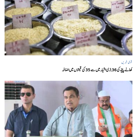
قومی خبریں
کھانے پینے کی 36 بڑی اشیاء میں سے 35 کی قیمتوں میں اضافہ