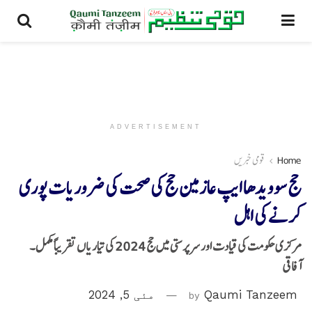
ADVERTISEMENT
Home
قومی خبریں
حج سوویدھا ایپ عازمین حج کی صحت کی ضروریات پوری
کرنے کی اہل
مرکزی حکومت کی قیادت اور سرپرستی میں حج 2024 کی تیاریاں تقریباً مکمل۔
آفاقی
Qaumi Tanzeem
by
مئی 5, 2024