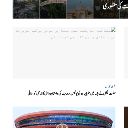
قومی خبریں
صفت فیض نے پٹنہ میں طلبا پر ہوئی پولیس بربریت کی داستان راہل گاندھی کو سنائی