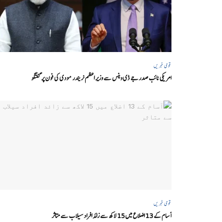
قومی خبریں
امریکی نائب صدر جے ڈی وینس سے وزیر اعظم نریندر مودی کی فون پر گفتگو
قومی خبریں
آسام کے 13 اضلاع میں 15 لاکھ سے زائد افراد سیلاب سے متاثر