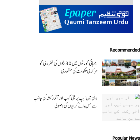
Recommended
4 ہائی کورٹوں میں 30 ججوں کی تقرری کو
مرکزی حکومت کی منظوری
دہلی میں ایپ پر مبنی کیب اور آٹو رکشہ کی جانب
سے من مانے کرایوں کی وصولی
Popular News