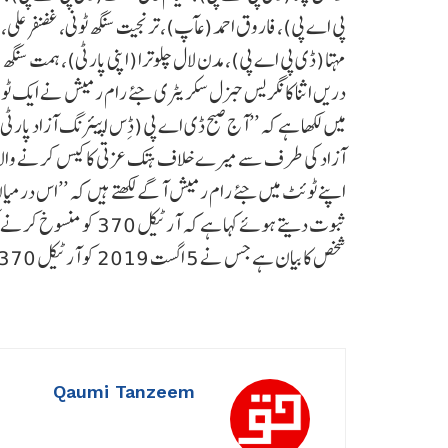
پی اے پی)، فاروق احمد (عآپ)، ترنجیت سنگھ ٹونی، غضنفر علی،
مہتا (ڈی پی اے پی)، مدن لال چلوترا (اپنی پارٹی)، ہمت سنگھ
دریں اثنا کانگریس جنرل سکریٹری جئے رام رمیش نے ایک ٹوئٹ
آزاد کی طرف سے میرے خلاف ہتک عزتی کا کیس کرنے والا
اپنے ٹوئٹ میں جئے رام رمیش آگے لکھتے ہیں کہ ’’اس درمیان
ثبوت دیتے ہوئے کہا ہے 
شخص کا بیان ہے جس نے 5 اگست 2019 کو آرٹیکل 370 کو منسوخ کرنے کے خلاف راجیہ سبھا میں محاذ سنبھالا تھا۔
Qaumi Tanzeem