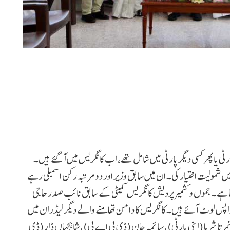
ارٹی یا پھر کسی دیگر پارٹی میں شامل تھے، اب کانگریس میں آ گئے ہیں۔
 شمولیت اختیار کی۔ ان میں سابق وزیر اور دو مرتبہ رکن اسمبلی رہے
ما ہے۔ جموں و کشمیر پردیش کانگریس کمیٹی کے سابق نائب صدر حاجی
ں واپس لوٹ آئے ہیں۔ کانگریس کا دامن تھامنے والے دیگر لیڈران میں
رتا شرما (اپنی پارٹی)، سائمہ جان (ڈی پی اے پی)، شاہجہاں ڈار (ڈی