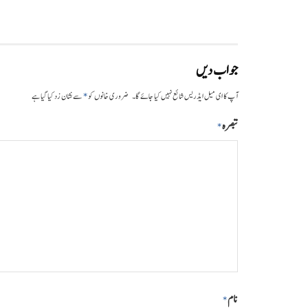
جواب دیں
*
آپ کا ای میل ایڈریس شائع نہیں کیا جائے گا۔
ضروری خانوں کو
سے نشان زد کیا گیا ہے
تبصرہ
*
نام
*