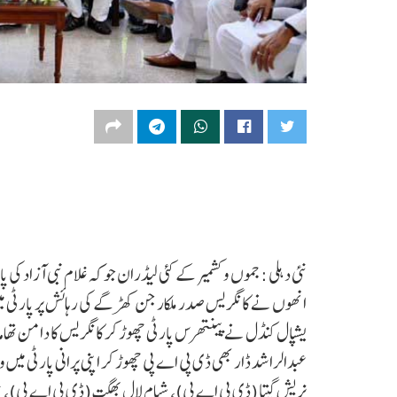
نئی دہلی :جموں و کشمیر کے کئی لیڈران جو کہ غلام نبی آزاد کی پ
انھوں نے کانگریس صدر ملکارجن کھڑگے کی رہائش پر پارٹی میں
یشپال کنڈل نے پینتھرس پارٹی چھوڑ کر کانگریس کا دامن تھا
عبدالراشد ڈار بھی ڈی پی اے پی چھوڑ کر اپنی پرانی پارٹی می
نریش گپتا (ڈی پی اے پی)، شیام لال بھگت (ڈی پی اے پی)، نم