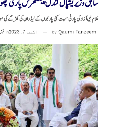
سابق وزیر یشپال کنڈل پینتھرس پارٹی چھوڑ 
غلام نبی آزاد کی پارٹی سمیت کئی پارٹیوں کے لیڈران کی کھڑگے کی م
Qaumi Tanzeem
by
اگست 7, 2023
in
قومی