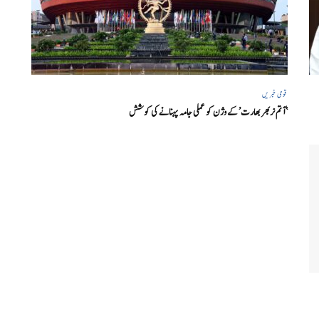
قومی خبریں
‘ آتم نربھر بھارت’ کے وژن کو عملی جامہ پہنانے کی کوشش