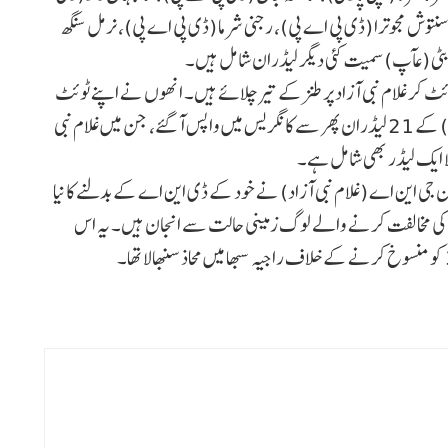
 سنتوش مجوترا (ڈی پی اے پی)، رجنی شرما (ڈی پی اے پی)، نرمل سنگھ
 بٹی (عآپ) سمیت کئی دیگر لیڈران شامل ہیں۔
 کر غلام نبی آزاد پر طنز کے تیر چلائے ہیں۔ انھوں نے اپنے ٹوئٹ
میں لکھا ہے کہ ’’آج صبح ڈی اے پی (ڈِس اپیئرنگ آزاد پارٹی) کے 21 لیڈران پھر سے کانگریس میں واپس آ گئے، جن میں غلام نبی
 ایک لیڈر بھی شامل ہے۔
 جی این اے (غلام نبی آزاد) نے خود کے ڈی این اے کے بدلنے کا نیا
کہ آرٹیکل 370 کو منسوخ کرنے کی مخالفت کرنے والے لوگ زمینی حالت سے انجان ہیں۔ یہ اس