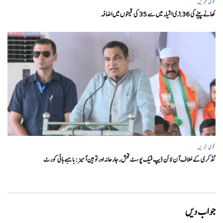
قومی خبریں
کھانے پینے کی 36 بڑی اشیاء میں سے 35 کی قیمتوں میں اضافہ
قومی خبریں
گڈکری کے خلاف آن لائن ڈیپ فیک پوسٹ فحش، جارحانہ اور توہین آمیز:بامبے ہائی کورٹ
جواب دیں