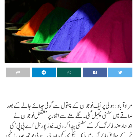
مرادآباد: ہولی پر ایک نوجوان کے پستول سے گولی چلائے جانے کے بعد
علاقے میں سنسنی پھیل گئی۔ گلے ملنے سے انکار پر مشتعل نوجوان نے
اندھا دھند فائرنگ کر کے سنسنی پیدا کر دی۔ نیوز پورٹل ’اے بی پی‘ کی
خبر کے مطابق فائرنگ میں ایک بجلی کارکن اور بی جے پی بوتھ صدر زخمی