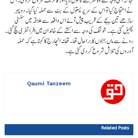
کہا کہ اسی وجہ سے وہ گھر سے پستول لایا اور فائرنگ شروع کر دی۔ اس
نے احتجاج کیا تو اس کے سر پر پستول کے بٹ سے حملہ کیا گیا۔ دوپہر
ساڑھے تین بجے کے قریب پیش آئے اس واقعہ سے علاقہ میں سنسنی
پھیل گئی ہے۔ شوٹنگ کی وجہ سے اکشے کے خاندان میں افراتفری مچ گئی۔
رونے سے ماں بہنوں کا برا حال تھا۔ تھانہ انچارج کا کہنا ہے کہ حملہ
آوروں کی تلاش شروع کر دی گئی ہے۔
Qaumi Tanzeem
Related
Posts