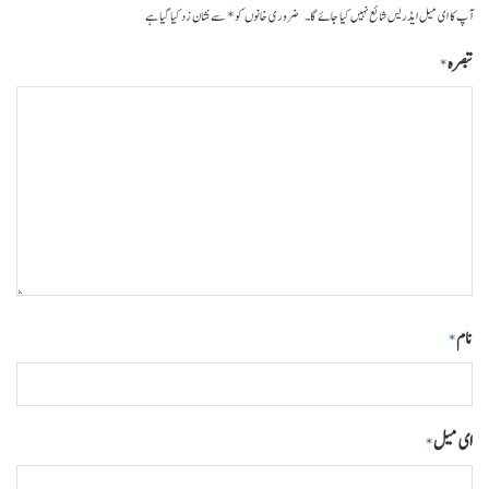
*
آپ کا ای میل ایڈریس شائع نہیں کیا جائے گا۔
ضروری خانوں کو
سے نشان زد کیا گیا ہے
تبصرہ
*
نام
*
ای میل
*