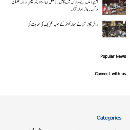
اتر پردیش کےمدارس میں کامل و فاضل کی اسناد بند لیکن سابقہ طلبا کی
ڈگریا ں اثرانداز نہیں
راہل گاندھی نے جھارکھنڈ کے طلبہ تحریک کی حمایت کی
Popular News
Connect with us
Categories