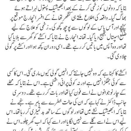
بتایا کہ دونوں کو زخمی کرنے کے بعد ابھیشیک پستول لہراتے ہوئے
بھاگ گیا۔ واقعہ کی اطلاع ملتے ہی کٹگھر تھانے کے افسر انچارج موقع پر
پہنچے اور آس پاس کے لوگوں سے پوچھ گچھ کی۔ زخمی کو علاج کے لیے
ضلع اسپتال بھیج دیا گیا۔ تھانہ انچارج نے بتایا کہ اکشے کو گھر سے بلایا گیا
تھا اور وہ آپس میں باتیں کر رہے تھے۔ اسی دوران کچھ ہوا اور اکشے پر گولی
چلا دی گئی۔
اکشے کا کہنا ہے کہ وہ نہیں جانتے کہ انہیں گولی کیوں ماری گئی۔ اس کا کسی
سے کوئی جھگڑا نہیں ہے اور نہ کوئی پرانی دشمنی ہے۔ اس نے بتایا کہ محلے
کے چار نوجوانوں نے اسے فون کیا تھا اور بات کر رہے تھے۔ دوسری
جانب ڈاکٹر نے کہا ہے کہ ان کی حالت خطرے سے باہر ہے۔ سنجے نے
بتایا کہ ابھیشیک نشے میں تھا اور لوگوں کے ساتھ بدتمیزی کر رہا تھا۔ اس
لیے اس نے اسے گلے سے نہیں لگایا اور اسے کہا کہ اب گھر چلو۔اس نے