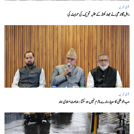
قومی خبریں
راہل گاندھی نے جھارکھنڈ کے طلبہ تحریک کی حمایت کی
قومی خبریں
حب الوطنی کا معیار وندے ماترم نہیں ہو سکتا : جماعت اسلامی ہند