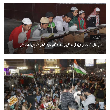
قومی خبریں
اتر پردیش کےمدارس میں کامل و فاضل کی اسناد بند لیکن سابقہ طلبا کی ڈگریا ں اثرانداز نہیں