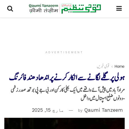
ADVERTISEMENT
Home
قومی خبریں
ہولی پر گلے لگانے سے انکار کرنے پر اندھا دھند فائرنگ
مرادآباد میں پیش آئے واقعے میں ایک بجلی کارکن اور بی جے پی بوتھ صدر زخمی
-دونوں ضلع اسپتال میں داخل
Qaumi Tanzeem
by
مارچ 15, 2025