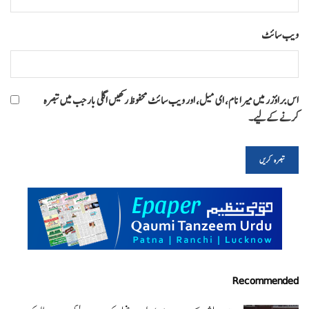
ویب‌ سائٹ
اس براؤزر میں میرا نام، ای میل، اور ویب سائٹ محفوظ رکھیں اگلی بار جب میں تبصرہ
کرنے کےلیے۔
Recommended