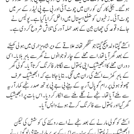
ہو گئے۔ بجلی کارکن کو ران میں چوٹ آئی اور بی جے پی لیڈر کے سر میں
چوٹ آئی۔ زخمیوں کو ضلع اسپتال میں داخل کرایا گیا ہے۔ پولیس نے
جائے وقوعہ کی چھان بین کے بعد حملہ آور کی تلاش شروع کر دی ہے۔
اکشے گپتا ولد پنکج گپتا جو کٹگھر تھانہ علاقے کے ویر شاہ ہزاری میں ہولی کھیلنے
کے بعد گھر آیا تھا، اسے محلے کے چار نوجوانوں نے گھر سے باہر بلایا۔ اسی
دوران محلے کا ابھیشیک اپنی پستول سے لگاتار فائرنگ کرتا آیا۔ گولی گھر
کے باہر کھڑے اکشے کی ران میں لگی۔ بتایا جاتا ہے کہ ابھیشیک عرف
چھوٹو ہولی پر رام گوپال آریہ کے بیٹے بی جے پی بوتھ صدر سنجے کمار آریہ
سے ملنے آیا تھا۔ سنجے نے گلے ملنے سے انکار کر دیا۔ اس بات پر ابھیشیک
گھر گیا اور پستول سے فائرنگ کرتے ہوئے واپس آیا۔
اکشے کو گولی مارنے کے بعد سنجے نے اسے روکنے کی کوشش کی لیکن
ابھیشیک نے پستول کے بٹ سے اس کے سر پر مارا۔ مقامی لوگوں نے