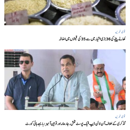
قومی خبریں
کھانے پینے کی 36 بڑی اشیاء میں سے 35 کی قیمتوں میں اضافہ
قومی خبریں
گڈکری کے خلاف آن لائن ڈیپ فیک پوسٹ فحش، جارحانہ اور توہین آمیز:بامبے ہائی کورٹ