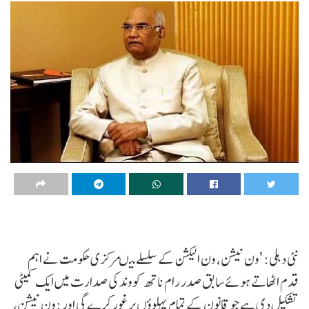
نئی دہلی: ‘ون نیشن، ون الیکشن کے سلسلے میںمرکزی حکومت نے اہم
قدم اٹھاتے ہوئے سابق صدر رام ناتھ کووند کی صدارت میں ایک کمیٹی
تشکیل دی ہے جو قانون کے تمام پہلوؤں پر غور کرے گی اور :ون نیشن،