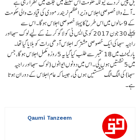
بل پیش کر دےکیونکہ حکومت اس سلسلے میں عجلت میں نظر آرہی ہے
۔ آنے والا خصوصی اجلاس وزیر اعظم نریندر مودی کی قیادت والی حکومت
کے 9 سالوں میں اس طرح کا پہلا خصوصی اجلاس ہوگا۔ اس سے
پہلے 30 جون 2017 کو جی ایس ٹی کو لاگو کرنے کے لیے لوک سبھا اور
راجیہ سبھا کی ایک خصوصی مشترکہ اجلاس آدھی رات کو بلایا گیا تھا۔
پارلیمنٹ میں 18 ستمبر سے طلب کیا گیا یہ 5 روزہ مکمل اجلاس ہوگا، جس
میں 5 نشستیں ہوں گی۔ اس میں دونوں ایوانوں (لوک سبھا اور راجیہ
سبھا) کی الگ الگ مشستیں ہوں گی، جیسا کہ عام اجلاس کے دوران ہوتا
ہے۔
Qaumi Tanzeem