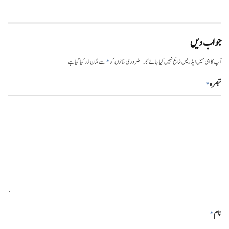
جواب دیں
*
آپ کا ای میل ایڈریس شائع نہیں کیا جائے گا۔
ضروری خانوں کو
سے نشان زد کیا گیا ہے
تبصرہ
*
نام
*