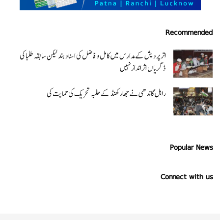
Recommended
اتر پردیش کےمدارس میں کامل و فاضل کی اسناد بند لیکن سابقہ طلبا کی
ڈگریا ں اثرانداز نہیں
راہل گاندھی نے جھارکھنڈ کے طلبہ تحریک کی حمایت کی
Popular News
Connect with us