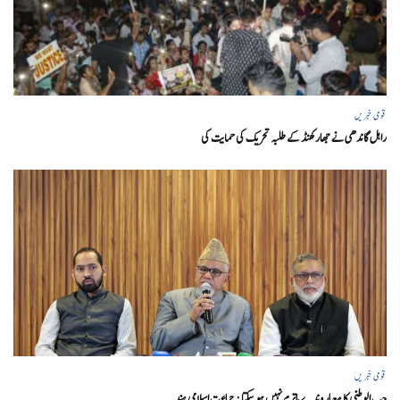
قومی خبریں
راہل گاندھی نے جھارکھنڈ کے طلبہ تحریک کی حمایت کی
قومی خبریں
حب الوطنی کا معیار وندے ماترم نہیں ہو سکتا : جماعت اسلامی ہند