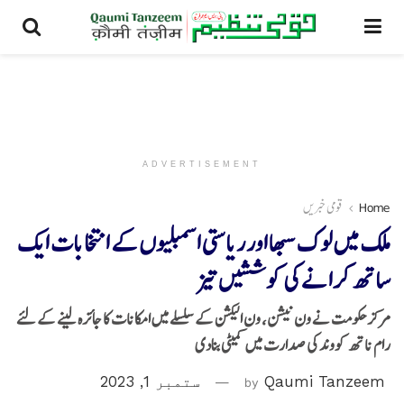
ADVERTISEMENT
Home
قومی خبریں
ملک میں لوک سبھا اور ریاستی اسمبلیوں کے انتخابات ایک
ساتھ کرا نے کی کوششیں تیز
مرکز حکومت نے ون نیشن، ون الیکشن کے سلسلے میں امکانات کا جائزہ لینے کے لئے
رام ناتھ کووند کی صدارت میں کمیٹی بنادی
Qaumi Tanzeem
by
ستمبر 1, 2023