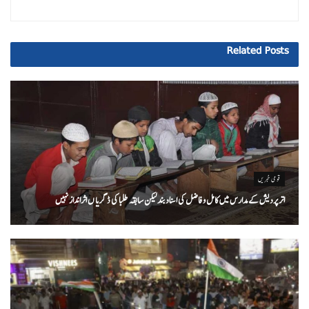
Related
Posts
قومی خبریں
اتر پردیش کےمدارس میں کامل و فاضل کی اسناد بند لیکن سابقہ طلبا کی ڈگریا ں اثرانداز نہیں