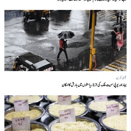
قومی خبریں
بہار اور یو پی سمیت ملک کی 17ریاستوں میں بارش کا امکان