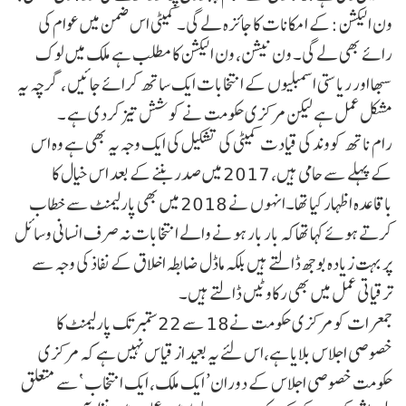
ون الیکشن :کے امکانات کا جائزہ لے گی۔کمیٹی اس ضمن میں عوام کی
رائے بھی لے گی۔ ون نیشن، ون الیکشن کا مطلب ہے ملک میں لوک
سبھا اور ریاستی اسمبلیوں کے انتخابات ایک ساتھ کرائے جائیں ،گرچہ یہ
مشکل عمل ہے لیکن مرکزی حکومت نے کوشش تیز کردی ہے ۔
رام ناتھ کووند کی قیادت کمیٹی کی تشکیل کی ایک وجہ یہ بھی ہے وہ اس
کے پہلے سے حامی ہیں، 2017 میں صدر بننے کے بعد اس خیال کا
باقاعدہ اظہار کیا تھا۔انہوں نے 2018 میں بھی پارلیمنٹ سے خطاب
کرتے ہوئے کہا تھاکہ بار بار ہونے والے انتخابات نہ صرف انسانی وسائل
پر بہت زیادہ بوجھ ڈالتے ہیں بلکہ ماڈل ضابطہ اخلاق کے نفاذ کی وجہ سے
ترقیاتی عمل میں بھی رکاوٹیں ڈالتے ہیں۔
جمعرات کو مرکزی حکومت نے18 سے 22ستمبرتک پارلیمنٹ کا
خصوصی اجلاس بلایا ہے،اس لئے یہ بعید از قیاس نہیں ہے کہ مرکزی
حکومت خصوصی اجلاس کے دوران’ ایک ملک، ایک انتخاب ‘سے متعلق