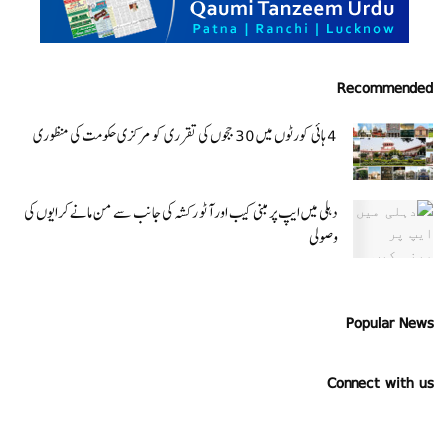
Recommended
4 ہائی کورٹوں میں 30 ججوں کی تقرری کو مرکزی حکومت کی منظوری
دہلی میں ایپ پر مبنی کیب اور آٹو رکشہ کی جانب سے من مانے کرایوں کی
وصولی
Popular News
Connect with us