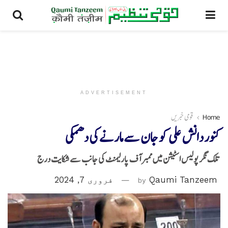
ADVERTISEMENT
Home
قومی خبریں
کنور دانش علی کو جان سے مارنے کی دھمکی
تلک نگر پولیس اسٹیشن میں ممبر آف پارلیمنٹ کی جانب سے شکایت درج
Qaumi Tanzeem
by
فروری 7, 2024