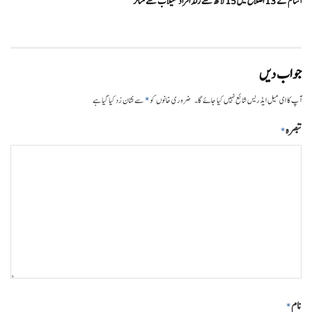
آسام کے 13 اضلاع میں 15 لاکھ سے زائد افراد سیلاب سے متاثر
جواب دیں
*
آپ کا ای میل ایڈریس شائع نہیں کیا جائے گا۔
ضروری خانوں کو
سے نشان زد کیا گیا ہے
تبصرہ
*
نام
*