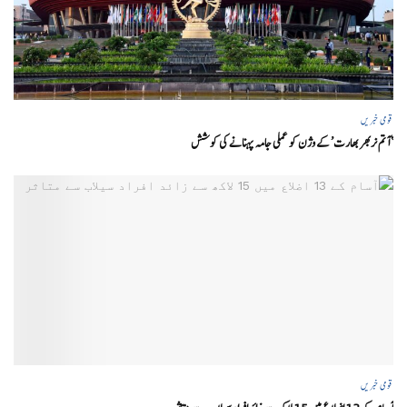
قومی خبریں
‘ آتم نربھر بھارت’ کے وژن کو عملی جامہ پہنانے کی کوشش
قومی خبریں