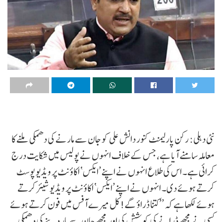
نئی دہلی: رکن پارلیمنٹ کنور دانش علی کو جان سے مارنے کی دھمکی ملنے کا
معاملہ سامنے آیا ہے، جس کے خلاف انہوں نے پولیس میں شکایت درج
کرائی ہے۔ اس کی طلاع انہوں نے اپنے ’ایکس‘ اکاؤنٹ پر ویڈیو پوسٹ
کرتے ہوئے دی۔ انہوں نے اپنے ’ایکس‘ اکاؤنٹ پر ویڈیو شیئر کرتے
ہوئے لکھا ہے کہ ’’کتنا ڈراؤ گے!کل میرے آفس میں فون کرتے ہوئے
کسی نے مجھے ڈرانے کی کوشش کی اور مجھے جان سے مار دینے کی دھمکی