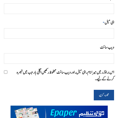
ای میل
*
ویب‌ سائٹ
اس براؤزر میں میرا نام، ای میل، اور ویب سائٹ محفوظ رکھیں اگلی بار جب میں تبصرہ
کرنے کےلیے۔