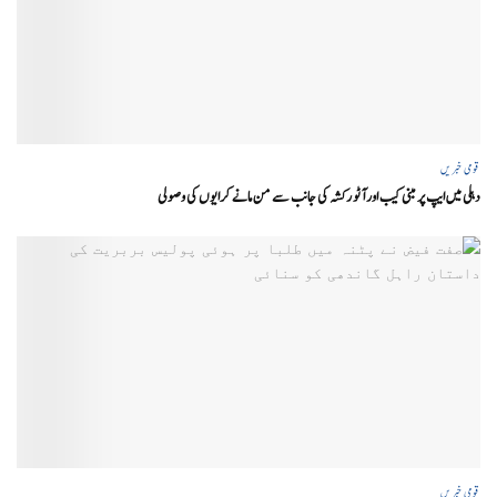
قومی خبریں
دہلی میں ایپ پر مبنی کیب اور آٹو رکشہ کی جانب سے من مانے کرایوں کی وصولی
قومی خبریں