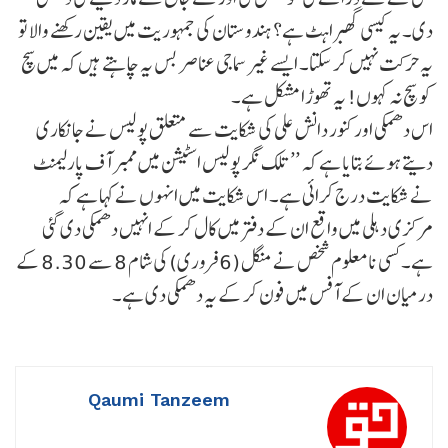
دی۔ یہ کیسی گھبراہٹ ہے؟ ہندوستان کی جمہوریت میں یقین رکھنے والا تو
یہ حرکت نہیں کر سکتا۔ ایسے غیر سماجی عناصر بس یہ چاہتے ہیں کہ میں سچ
کو سچ نہ کہوں! یہ تھوڑا مشکل ہے۔
اس دھمکی اور کنور دانش علی کی شکایت سے متعلق پولیس نے جانکاری
دیتے ہوئے بتایا ہے کہ ’’تلک نگر پولیس اسٹیشن میں ممبر آف پارلیمنٹ
نے شکایت درج کرائی ہے۔ اس شکایت میں انہوں نے کہا ہے کہ
مرکزی دہلی میں واقع ان کے دفتر میں کال کر کے انہیں دھمکی دی گئی
ہے۔ کسی نامعلوم شخص نے منگل (6 فروری) کی شام 8 سے 8.30 کے
درمیان ان کے آفس میں فون کر کے یہ دھمکی دی ہے۔
Qaumi Tanzeem