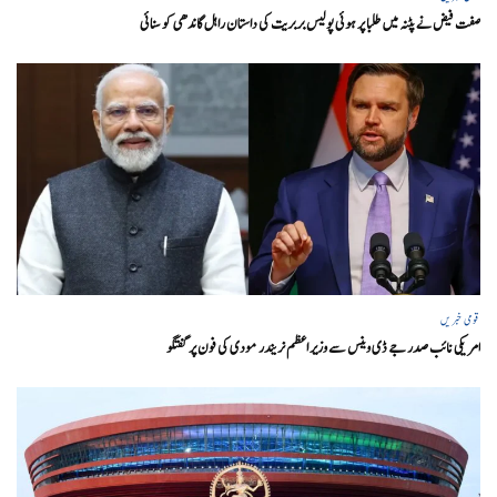
صفت فیض نے پٹنہ میں طلبا پر ہوئی پولیس بربریت کی داستان راہل گاندھی کو سنائی
قومی خبریں
امریکی نائب صدر جے ڈی وینس سے وزیر اعظم نریندر مودی کی فون پر گفتگو