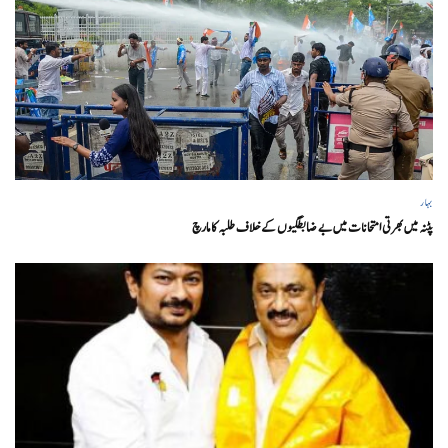
بہار
پٹنہ میں بھرتی امتحانات میں بے ضابطگیوں کے خلاف طلبہ کا مارچ