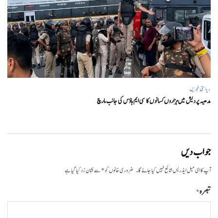
ریاستی خبریں
مدھیہ پردیش میں ہزاروں کسانوں کا سی ایم ہاؤس کی جانب مارچ
جواب دیں
*
آپ کا ای میل ایڈریس شائع نہیں کیا جائے گا۔
ضروری خانوں کو
سے نشان زد کیا گیا ہے
تبصرہ
*