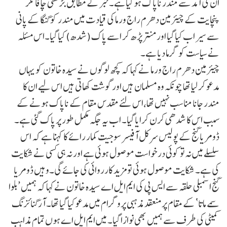
ان کی آمد سے مندر ناپاک ہو گیا ہے۔خبر کے مطابق بڑھنی چافا نگر
پنچایت کے چیئرمین دھرم راج ورما کی قیادت میں مندر کو گنگا کے پانی
سے سیراب کیا گیا اور منتر پڑھ کر اسے پاک (شدھ) کیا گیا۔اس مسئلہ
نے سیاست کو گرما دیا ہے۔
چیئرمین دھرم راج ورما نے کہا کہ کچھ لوگوں نے سیدہ خاتون کو یہاں
مدعو کر لیا تھا چونکہ وہ مسلمان ہیں اور گوشت کھاتی ہیں اس لیے ان کا
مندر جانا مناسب نہیں تھا،اس لئے مقدس مقام کے ناپاک ہونے کے
سبب اس کا شدھی کرن کرایا گیا۔ اب یہ جگہ مکمل طور پر پاک گئی ہے۔
ڈومریا گنج کے پولیس سرکل آفیسر سوجیت کمار رائے کا کہنا ہے کہ اس
سلسلے میں نہ تو کوئی درخواست موصول ہوئی ہے اور نہ ہی کسی نے شکایت
کی ہے۔ شکایت موصول ہوئی تو مزید کارروائی کی جائے گی۔وہیں ڈومریا
گنج اسمبلی حلقہ سے ایس پی کی ایم ایل اے سیدہ خاتون نے کہا کہ ہمیں ’بلوا
سمے ماتا‘ کے مقام پر منعقد مذہبی پروگرام میں مدعو کیا گیا تھا۔ آرگنائزنگ
کمیٹی کی طرف سے ہمیں بھی نوازا گیا۔ میں ایم ایل اے ہوں تمام مذاہب