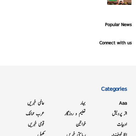
Popular News
Connect with us
Categories
Aaa
بہار
عالمی خبریں
اتر پردیش
تعلیم و روزگار
عرب ممالک
ادبیات
خواتین
قومی خبریں
انٹرٹینمنٹ
ریاستی خبریں
کھیل