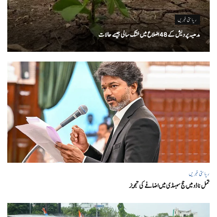
ریاستی خبریں
مدھیہ پردیش کے 48 اضلاع میں خشک سالی جیسے حالات
ریاستی خبریں
تمل ناڈو میں حج سبسڈی میں اضافے کی تجویز