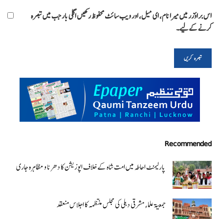
اس براؤزر میں میرا نام، ای میل، اور ویب سائٹ محفوظ رکھیں اگلی بار جب میں تبصرہ
کرنے کےلیے۔
Recommended
پارلیمنٹ احاطہ میں امت شاہ کے خلاف اپوزیشن کا دھرنا و مظاہرہ جاری
جمعیۃ علماء مشرقی دہلی کی مجلس منتظمہ کا اجلاس منعقد