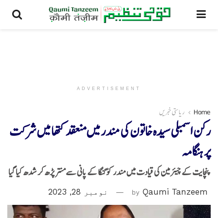
ADVERTISEMENT
Home
ریاستی خبریں
رکن اسمبلی سیدہ خاتون کی مندر میں منعقدکتھا میں شرکت
پر ہنگامہ
پنچایت کے چیئرمین کی قیادت میں مندر کو گنگا کے پانی سےمنتر پڑھ کر شدھ کیا گیا
Qaumi Tanzeem
by
نومبر 28, 2023