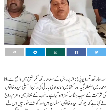
سدھارتھ نگر(یوپی): اتر پردیش کے سدھارتھ نگر ضلع میں واقع سمے ماتا
مندر میں منعقد یگیہ اور کتھا میں سماجوادی پارٹی کی رکن اسمبلی سیدہ خاتون
کی شرکت کے سبب ہنگامہ کھڑا ہو گیا ہے۔ قصبہ کے چیئرمین دھرم راج
نے کہا ہے کہ چونکہ سیدہ خاتون مسلمان ہیں اور گوشت خور ہیں اس لیے