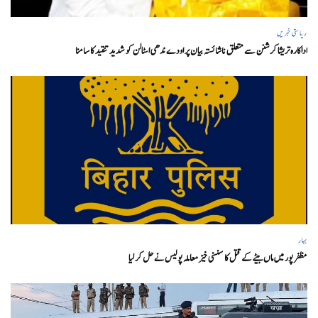
ریاستی خبریں
اداکارہ تریشا کرشنن سے متعلق ناشائستہ بیان پر اودے ندھی اسٹالن کو شدید تنقید کا سامنا
بہار
مظفر پور میں ماں بیٹے کے قتل کا سنسنی خیز معاملہ پولیس نے حل کر لیا