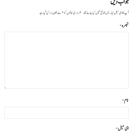
جواب دیں
*
آپ کا ای میل ایڈریس شائع نہیں کیا جائے گا۔
ضروری خانوں کو
سے نشان زد کیا گیا ہے
تبصرہ
*
نام
*
ای میل
*