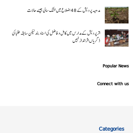
مدھیہ پردیش کے 48 اضلاع میں خشک سالی جیسے حالات
اتر پردیش کےمدارس میں کامل و فاضل کی اسناد بند لیکن سابقہ طلبا کی
ڈگریا ں اثرانداز نہیں
Popular News
Connect with us
Categories