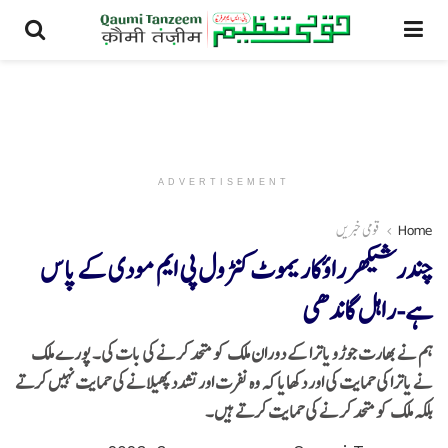
ADVERTISEMENT
Home
قومی خبریں
چندرشیکھر راؤکاریموٹ کنٹرول پی ایم مودی کے پاس
ہے-راہل گاندھی
ہم نے بھارت جوڑو یاترا کے دوران ملک کو متحد کرنے کی بات کی۔ پورے ملک
نے یاترا کی حمایت کی اور دکھایا کہ وہ نفرت اور تشدد پھیلانے کی حمایت نہیں کرتے
بلکہ ملک کو متحد کرنے کی حمایت کرتے ہیں۔