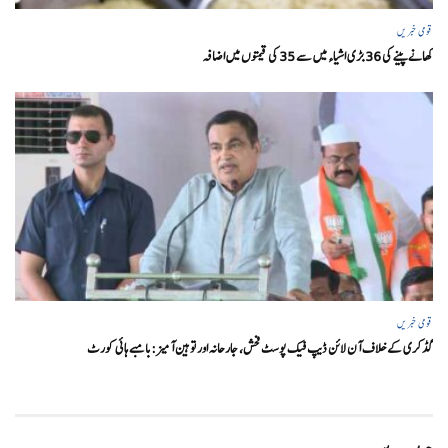
قومی خبریں
کھانے پینے کی 36 بڑی اشیاء میں سے 35 کی قیمتوں میں اضافہ
قومی خبریں
گڈکری کے خلاف آن لائن ڈیپ فیک پوسٹ فحش، جارحانہ اور توہین آمیز:بامبے ہائی کورٹ