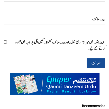
ویب‌ سائٹ
اس براؤزر میں میرا نام، ای میل، اور ویب سائٹ محفوظ رکھیں اگلی بار جب میں تبصرہ
کرنے کےلیے۔
Recommended