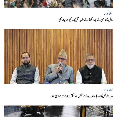
قومی خبریں
راہل گاندھی نے جھارکھنڈ کے طلبہ تحریک کی حمایت کی
قومی خبریں
حب الوطنی کا معیار وندے ماترم نہیں ہو سکتا : جماعت اسلامی ہند