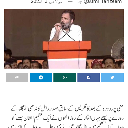
Qaumi Tanzeem
by
جولائی 3, 2023
منی پور دورہ کے بعد کانگریس کے سابق صدر راہل گاندھی تلنگانہ کے
دورے پر پہنچے جہاں اتوار کے روز انھوں نے ایک عظیم الشان جلسے کو
خطاب کیا۔ کھمم میں راہل گاندھی نے جس جلسہ سے خطاب کیا اس میں