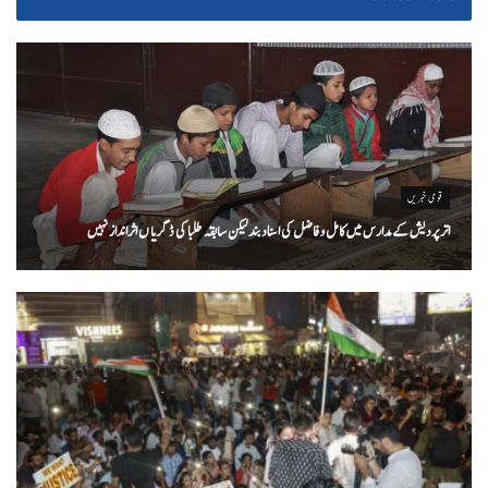
قومی خبریں
اتر پردیش کےمدارس میں کامل و فاضل کی اسناد بند لیکن سابقہ طلبا کی ڈگریا ں اثرانداز نہیں