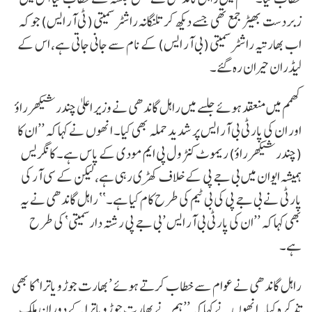
زبردست بھیڑ جمع تھی جسے دیکھ کر تلنگانہ راشٹر سمیتی (ٹی آر ایس) جو کہ
اب بھارتیہ راشٹر سمیتی (بی آر ایس) کے نام سے جانی جاتی ہے، اس کے
لیڈران حیران رہ گئے۔
کھمم میں منعقد ہوئے جلسے میں راہل گاندھی نے وزیر اعلیٰ چندرشیکھر راؤ
اور ان کی پارٹی بی آر ایس پر شدید حملہ بھی کیا۔ انھوں نے کہا کہ ’’ان کا
(چندرشیکھر راؤ) ریموٹ کنٹر و ل پی ایم مودی کے پاس ہے۔ کانگریس
ہمیشہ ایوان میں بی جے پی کے خلاف کھڑی رہی ہے، لیکن کے سی آر کی
پارٹی نے بی جے پی کی بی ٹیم کی طرح کام کیا ہے۔‘‘ راہل گاندھی نے یہ
بھی کہا کہ ’’ان کی پارٹی بی آر ایس ’بی جے پی رشتہ دار سمیتی‘ کی طرح
ہے۔
راہل گاندھی نے عوام سے خطاب کرتے ہوئے ’بھارت جوڑو یاترا‘ کا بھی
تذکرہ کیا۔ انھوں نے کہا کہ ’’ہم نے بھارت جوڑو یاترا کے دوران ملک