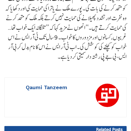
کو متحد کرنے کی بات کی۔ پورے ملک نے یاترا کی حمایت کی اور دکھایا کہ
وہ نفرت اور تشدد پھیلانے کی حمایت نہیں کرتے بلکہ ملک کو متحد کرنے
کی حمایت کرتے ہیں۔‘‘ انھوں نے مزید کہا کہ ’’تلنگانہ ایک خواب تھا…
غریبوں، کسانوں اور مزدوروں کا خواب۔ 9 سال تک ٹی آر ایس نے اس
خواب کو کچلنے کی کوشش کی۔ اب ٹی آر ایس نے اس کا نام بدل کر بی آر
ایس- بی جے پی رشتہ دار سمیتی کر دیا ہے۔
Qaumi Tanzeem
Related
Posts