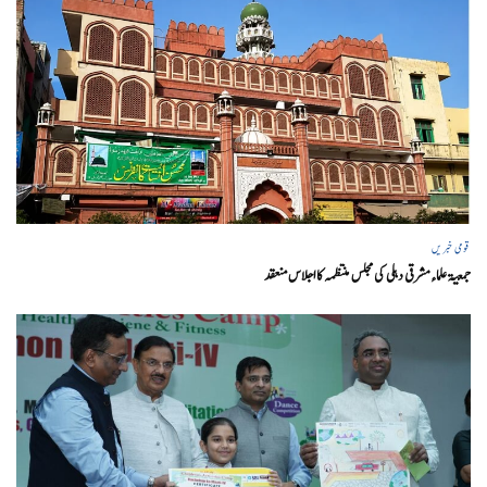
قومی خبریں
جمعیۃ علماء مشرقی دہلی کی مجلس منتظمہ کا اجلاس منعقد