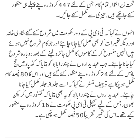
تحت زیر التواء تمام کام جن کے لئے 447 کروڑ روپئے پہلے ہی منظور
کئے جاچکے ہیں، تیزی سے مکمل کئے جائیں۔
انہوں نے کہا کہ ٹی ڈی پی کے دور حکومت میں شروع کئے گئے شادی خانہ
اور دیگر تعمیرات کو بھی مکمل کیا جانا چاہئے اور جو کام شروع نہیں ہوئے
ہیں انہیں منسوخ کرکے کاموں کا مکمل جائزہ لینے کے بعد دوبارہ شروع
کیا جانا چاہئے۔ جب عہدیداروں نے چندرا بابو کو بتایا کہ کڈپاہ میں حج
ہاؤس کے لئے 24 کروڑ روپئے منظور کئے گئے ہیں اور اس کا 80 فیصد کام
مکمل ہوچکا ہے تو چیف منسٹر نے کہا کہ اسے جلد از جلد مکمل کیا جانا
چاہئے۔ عہدیداروں نے چندرا بابو کو یہ بھی بتایا کہ گنٹور میں کرسچن
بھون، جس کے لیے پچھلی ٹی ڈی پی حکومت نے 16 کروڑ روپے منظور
کیے تھے۔ اس کی تعمیر تقریباً 50 فیصد مکمل ہو چکی ہے۔