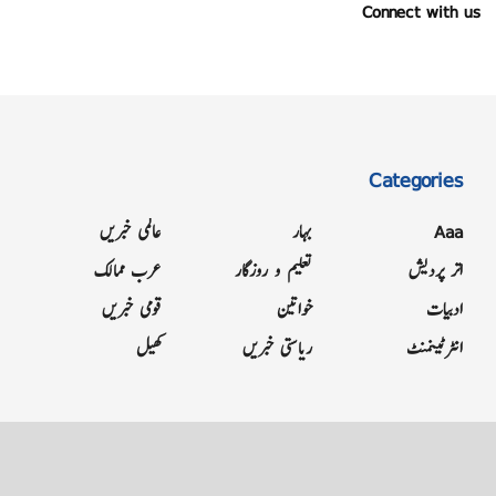
Connect with us
Categories
Aaa
بہار
عالمی خبریں
اتر پردیش
تعلیم و روزگار
عرب ممالک
ادبیات
خواتین
قومی خبریں
انٹرٹینمنٹ
ریاستی خبریں
کھیل
Grievance
Terms & Conditions
Advertise
About
Contact
Letter to Editor