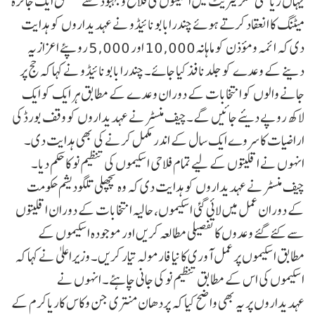
یہاں ریاستی سکریٹریٹ میں اقلیتوں کی فلاح و بہبود سے متعلق ایک جائزہ
میٹنگ کا انعقاد کرتے ہوئے چندرابابو نائیڈو نے عہدیداروں کو ہدایت
دی کہ ائمہ و مؤذن کو ماہانہ 10,000 اور 5,000 روپئے اعزازیہ
دینے کے وعدے کو جلد نافذ کیا جائے۔ چندرا بابو نائیڈو نے کہا کہ حج پر
جانے والوں کو انتخابات کے دوران وعدے کے مطابق ہر ایک کو ایک
لاکھ روپے دیئے جائیں گے۔چیف منسٹر نے عہدیداروں کو وقف بورڈ کی
اراضیات کا سروے ایک سال کے اندر مکمل کرنے کی بھی ہدایت دی۔
انہوں نے اقلیتوں کے لیے تمام فلاحی اسکیموں کی تنظیم نو کا حکم دیا۔
چیف منسٹر نے عہدیداروں کو ہدایت دی کہ وہ پچھلی تلگودیشم حکومت
کے دوران عمل میں لائی گئی اسکیموں، حالیہ انتخابات کے دوران اقلیتوں
سے کئے گئے وعدوں کا تفصیلی مطالعہ کریں اور موجودہ اسکیموں کے
مطابق اسکیموں پر عمل آوری کا نیا فارمولہ تیار کریں۔ وزیراعلیٰ نے کہا کہ
اسکیموں کی اس کے مطابق تنظیم نو کی جانی چاہئے۔ انہوں نے
عہدیداروں پر یہ بھی واضح کیا کہ پردھان منتری جن وکاس کاریاکرم کے