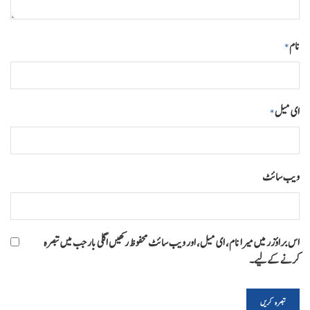
نام
*
ای میل
*
ویب‌ سائٹ
اس براؤزر میں میرا نام، ای میل، اور ویب سائٹ محفوظ رکھیں اگلی بار جب میں تبصرہ
کرنے کےلیے۔