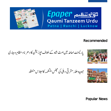
Recommended
پارلیمنٹ احاطہ میں امت شاہ کے خلاف اپوزیشن کا دھرنا و مظاہرہ جاری
جمعیۃ علماء مشرقی دہلی کی مجلس منتظمہ کا اجلاس منعقد
Popular News