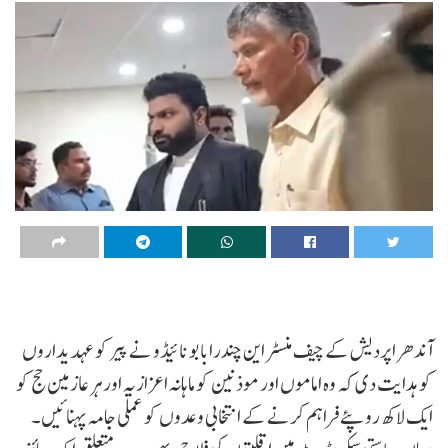
آندھرا پردیش کے چیف منسٹر این چندرابابو نائیڈو نے پیر کو عہدیداروں
کو ہدایت دی کہ وہ اماموں اور موذنین کو ماہانہ اعزازیہ اور ہر عازمین حج کو
ایک لاکھ روپئے فراہم کرنے کے انتخابی وعدوں کو عملی جامہ پہنائیں۔