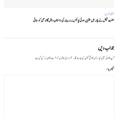
قومی خبریں
صفت فیض نے پٹنہ میں طلبا پر ہوئی پولیس بربریت کی داستان راہل گاندھی کو سنائی
جواب دیں
*
آپ کا ای میل ایڈریس شائع نہیں کیا جائے گا۔
ضروری خانوں کو
سے نشان زد کیا گیا ہے
تبصرہ
*