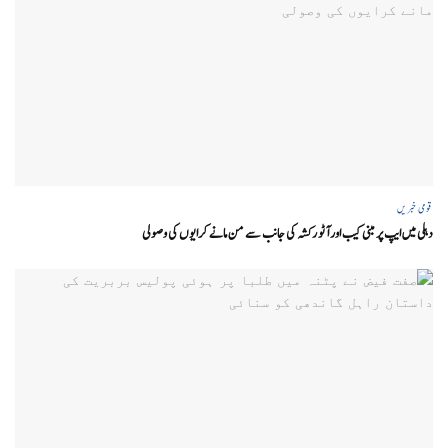
قومی خبریں
دہلی میں ایپ پر مبنی کیب اور آٹو رکشہ کی جانب سے من مانے کرایوں کی وصولی