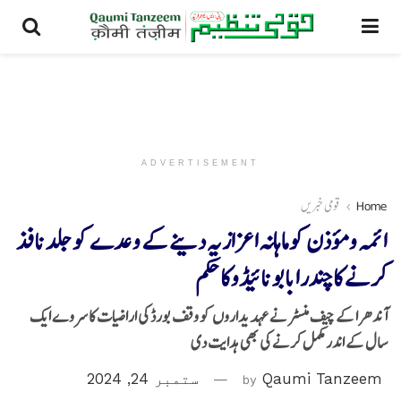
ADVERTISEMENT
Home
قومی خبریں
ائمہ و مؤذن کو ماہانہ اعزازیہ دینے کے وعدے کو جلد نافذ
کرنے کاچندرابابو نائیڈوکا حکم
آندھرا کے چیف منسٹر نے عہدیداروں کو وقف بورڈ کی اراضیات کا سروے ایک
سال کے اندر مکمل کرنے کی بھی ہدایت دی
Qaumi Tanzeem
by
ستمبر 24, 2024