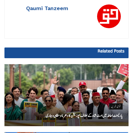
Qaumi Tanzeem
Related
Posts
قومی خبریں
پارلیمنٹ احاطہ میں امت شاہ کے خلاف اپوزیشن کا دھرنا و مظاہرہ جاری