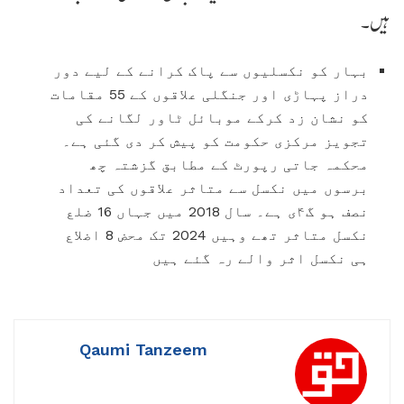
ہیں۔
بہار کو نکسلیوں سے پاک کرانے کے لیے دور
دراز پہاڑی اور جنگلی علاقوں کے 55 مقامات
کو نشان زد کرکے موبائل ٹاور لگانے کی
تجویز مرکزی حکومت کو پیش کر دی گئی ہے۔
محکمہ جاتی رپورٹ کے مطابق گزشتہ چھ
برسوں میں نکسل سے متاثر علاقوں کی تعداد
نصف ہو گ۴ی ہے۔ سال 2018 میں جہاں 16 ضلع
نکسل متاثر تھے وہیں 2024 تک محض 8 اضلاع
ہی نکسل اثر والے رہ گئے ہیں
Qaumi Tanzeem