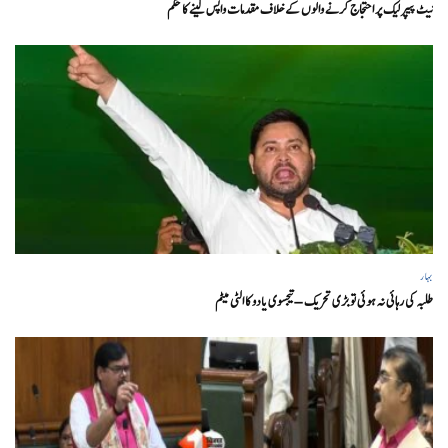
نیٹ پیپر لیک پر احتجاج کرنے والوں کے خلاف مقدمات واپس لینے کا حکم
بہار
طلبہ کی رہائی نہ ہوئی تو بڑی تحریک – تیجسوی یادو کا الٹی میٹم