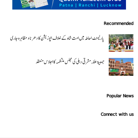
Recommended
پارلیمنٹ احاطہ میں امت شاہ کے خلاف اپوزیشن کا دھرنا و مظاہرہ جاری
جمعیۃ علماء مشرقی دہلی کی مجلس منتظمہ کا اجلاس منعقد
Popular News
Connect with us