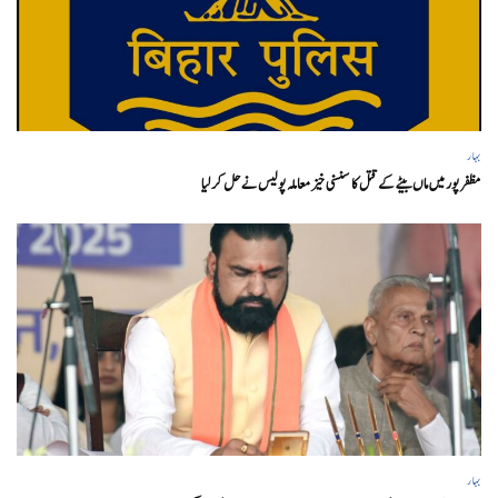
بہار
مظفر پور میں ماں بیٹے کے قتل کا سنسنی خیز معاملہ پولیس نے حل کر لیا
بہار