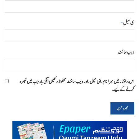
ای میل
*
ویب‌ سائٹ
اس براؤزر میں میرا نام، ای میل، اور ویب سائٹ محفوظ رکھیں اگلی بار جب میں تبصرہ
کرنے کےلیے۔