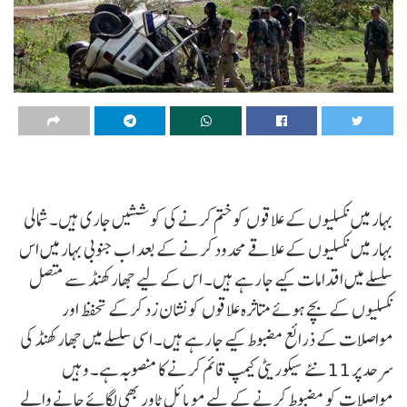
بہار میں نکسلیوں کے علاقوں کو ختم کرنے کی کوششیں جاری ہیں۔ شمالی
بہار میں نکسلیوں کے علاقے محدود کرنے کے بعد اب جنوبی بہار میں اس
سلسلے میں اقدامات کیے جا رہے ہیں۔ اس کے لیے جھارکھنڈ سے متصل
نکسلیوں کے بچے ہوئے متاثرہ علاقوں کو نشان زد کرکے تحفظ اور
مواصلات کے ذرائع مضبوط کیے جا رہے ہیں۔ اسی سلسلے میں جھارکھنڈ کی
سرحد پر 11 نئے سیکوریٹی کیمپ قائم کرنے کا منصوبہ ہے۔ وہیں
مواصلات کو مضبوط کرنے کے لیے موبائل ٹاور بھی لگائے جانے والے