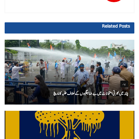
Related
Posts
بہار
پٹنہ میں بھرتی امتحانات میں بے ضابطگیوں کے خلاف طلبہ کا مارچ