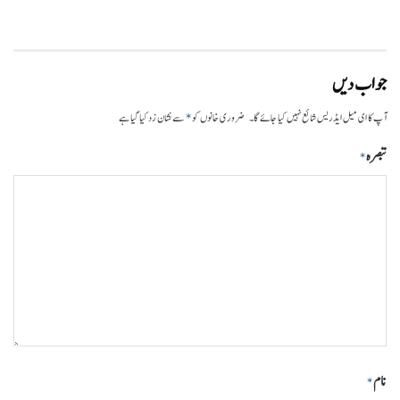
جواب دیں
*
آپ کا ای میل ایڈریس شائع نہیں کیا جائے گا۔
ضروری خانوں کو
سے نشان زد کیا گیا ہے
تبصرہ
*
نام
*