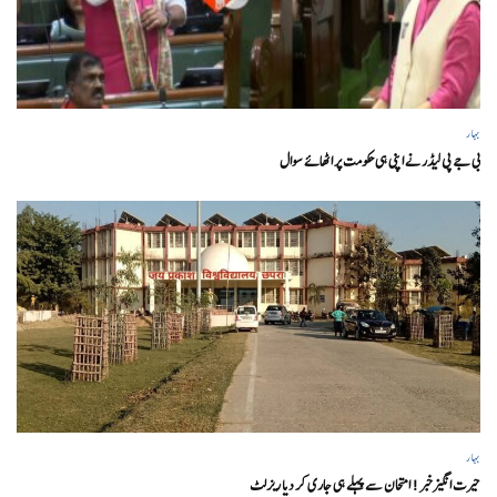
بہار
بی جے پی لیڈر نے اپنی ہی حکومت پر اٹھائے سوال
بہار
حیرت انگیزخبر ! امتحان سے پہلے ہی جاری کر دیا ریزلٹ