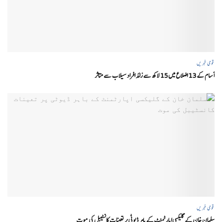
قومی خبریں
آسام کے 13 اضلاع میں 15 لاکھ سے زائد افراد سیلاب سے متاثر
قومی خبریں
سلمان خان کے گلیکسی اپارٹمنٹ کے باہر ڈیوٹی پر تعینات کانسٹیبل کی موت