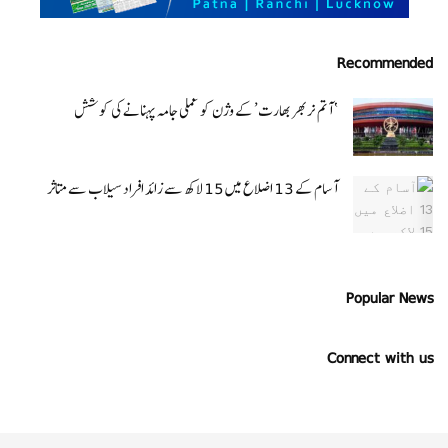
Recommended
‘ آتم نربھر بھارت’ کے وژن کو عملی جامہ پہنانے کی کوشش
آسام کے 13 اضلاع میں 15 لاکھ سے زائد افراد سیلاب سے متاثر
Popular News
Connect with us