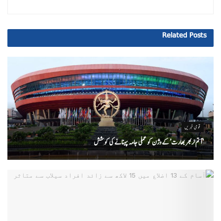
Related
Posts
قومی خبریں
‘ آتم نربھر بھارت’ کے وژن کو عملی جامہ پہنانے کی کوشش