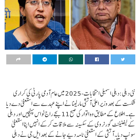
نئی دہلی:دہلی اسمبلی انتخابات-2025 میں عام آدمی پارٹی کی کراری
شکست کے بعد وزیر اعلیٰ آتشی مارلینا نے اپنے عہدے سے استعفیٰ دے دیا
ہے۔ اطلاع کے مطابق وہ اتوار کی صبح 11 بجے راج نواس پہنچیں اور دہلی
کے لیفٹیننٹ گورنر وی کے سکسینہ سے ملاقات کرکے انہیں اپنا استعفیٰ
سونپ دیا۔ آتشی کے استعفیٰ نامہ دیے جانے کے بعد ایل جی نے دہلی