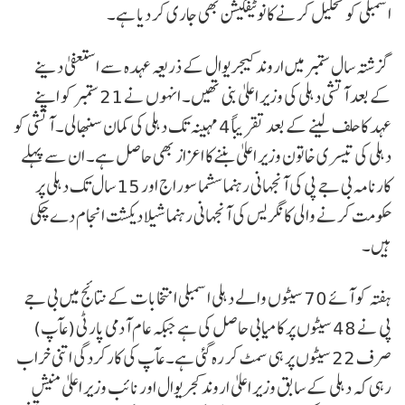
اسمبلی کو تحلیل کرنے کا نوٹیفکیشن بھی جاری کر دیا ہے۔
گزشتہ سال ستمبر میں اروند کیجریوال کے ذریعہ عہدہ سے استعفیٰ دینے
کے بعد آتشی دہلی کی وزیر اعلیٰ بنی تھیں۔ انہوں نے 21 ستمبر کو اپنے
عہد کا حلف لینے کے بعد تقریباً 4 مہینہ تک دہلی کی کمان سنبھالی۔ آتشی کو
دہلی کی تیسری خاتون وزیر اعلیٰ بننے کا اعزاز بھی حاصل ہے۔ ان سے پہلے
کارنامہ بی جے پی کی آنجہانی رہنما سشما سوراج اور 15 سال تک دہلی پر
حکومت کرنے والی کانگریس کی آنجہانی رہنما شیلا دیکشت انجام دے چکی
ہیں۔
ہفتہ کو آئے 70 سیٹوں والے دہلی اسمبلی انتخابات کے نتائج میں بی جے
پی نے 48 سیٹوں پر کامیابی حاصل کی ہے جبکہ عام آدمی پارٹی (عآپ)
صرف 22 سیٹوں پر ہی سمٹ کر رہ گئی ہے۔ عآپ کی کارکردگی اتنی خراب
رہی کہ دہلی کے سابق وزیر اعلیٰ اروند کجریوال اور نائب وزیر اعلیٰ منیش