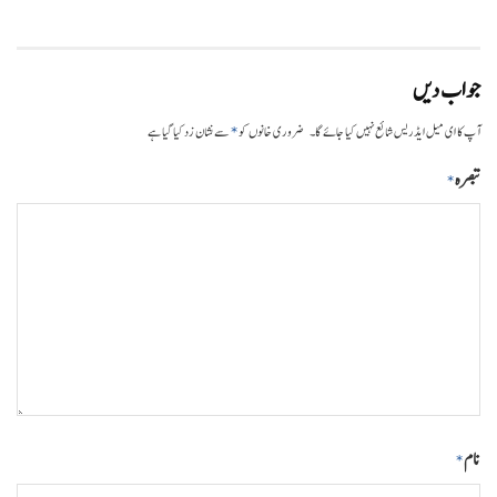
جواب دیں
*
آپ کا ای میل ایڈریس شائع نہیں کیا جائے گا۔
ضروری خانوں کو
سے نشان زد کیا گیا ہے
تبصرہ
*
نام
*