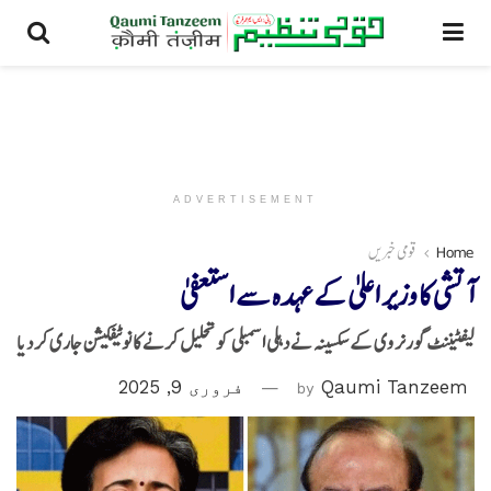
ADVERTISEMENT
Home
قومی خبریں
آتشی کا وزیر اعلیٰ کے عہدہ سے استعفیٰ
لیفٹیننٹ گورنر وی کے سکسینہ نے دہلی اسمبلی کو تحلیل کرنے کا نوٹیفکیشن جاری کر دیا
Qaumi Tanzeem
by
فروری 9, 2025