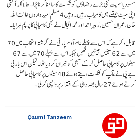
سسودیا سمیت کئی بڑے رہنماؤں کو شکست کا سامنا کرنا پڑا۔ حالانکہ آتشی
اپنی سیٹ جیتنے میں کامیاب رہیں۔ وہیں 4 مسلم امیدواروں امانت اللہ
خان، عمران حسین، زبیر احمد اور محمد اقبال نے بھی کامیابی کا پرچم لہرایا۔
قابل ذکر ہے کہ اس سے پہلے عام آدم پارٹی نے گزشتہ انتخاب میں 70
میں سے 62 سیٹیں جیتیں تھیں جبکہ اس سے پہلے 70 میں سے 67
سیٹوں پر کامیابی حاصل کرکے سبھی کو حیران کر دیا تھا۔ لیکن اس بار بی
جے پی نے عآپ کو شکست دیتے ہوئے 48 سیٹوں پر کامیابی حاصل
کرتے ہوئے 27 سال بعد دہلی کے اقتدار پر واپسی کرلی۔
Qaumi Tanzeem