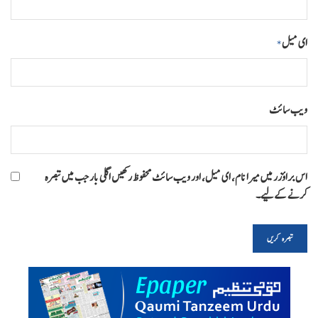
ای میل
*
ویب‌ سائٹ
اس براؤزر میں میرا نام، ای میل، اور ویب سائٹ محفوظ رکھیں اگلی بار جب میں تبصرہ
کرنے کےلیے۔