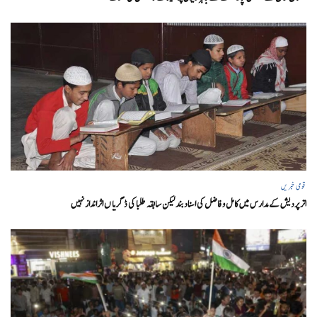
قومی خبریں
اتر پردیش کےمدارس میں کامل و فاضل کی اسناد بند لیکن سابقہ طلبا کی ڈگریا ں اثرانداز نہیں