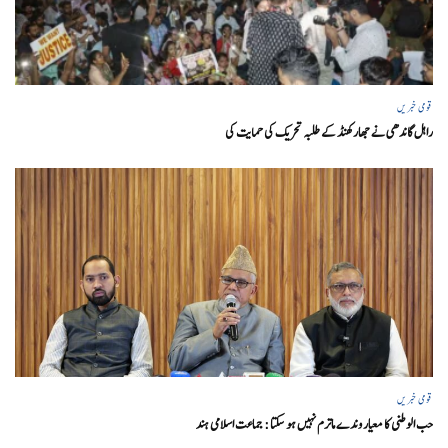
قومی خبریں
راہل گاندھی نے جھارکھنڈ کے طلبہ تحریک کی حمایت کی
قومی خبریں
حب الوطنی کا معیار وندے ماترم نہیں ہو سکتا : جماعت اسلامی ہند