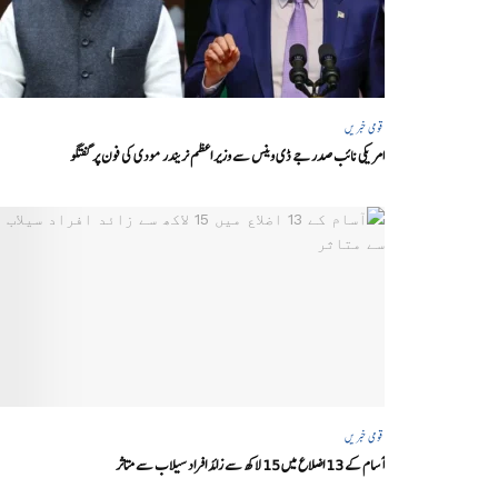
قومی خبریں
امریکی نائب صدر جے ڈی وینس سے وزیر اعظم نریندر مودی کی فون پر گفتگو
قومی خبریں
آسام کے 13 اضلاع میں 15 لاکھ سے زائد افراد سیلاب سے متاثر