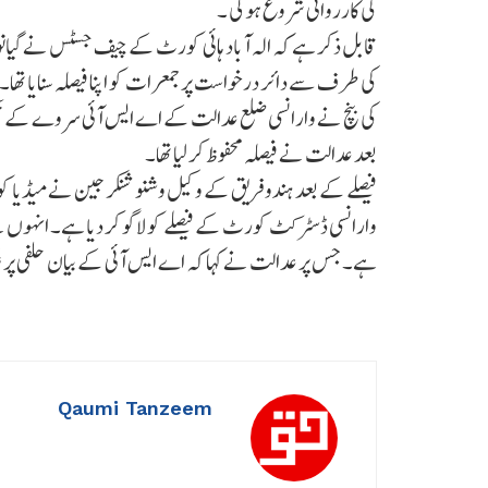
کی کارروائی شروع ہوگی ۔
قابل ذکر ہے کہ الہ آباد ہائی کورٹ کے چیف جسٹس نے گیان
کی طرف سے دائر درخواست پر جمعرات کو اپنا فیصلہ سنایا تھ
بعد عدالت نے فیصلہ محفوظ کر لیا تھا۔
فیصلے کے بعد ہندو فریق کے وکیل وشنو شنکر جین نے میڈیا ک
وارانسی ڈسٹرکٹ کورٹ کے فیصلے کو لاگو کر دیا ہے۔ انہوں 
ہے۔ جس پر عدالت نے کہا کہ اے ایس آئی کے بیان حلفی پر 
Qaumi Tanzeem