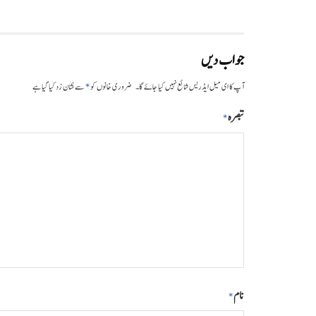
جواب دیں
*
آپ کا ای میل ایڈریس شائع نہیں کیا جائے گا۔
ضروری خانوں کو
سے نشان زد کیا گیا ہے
تبصرہ
*
نام
*