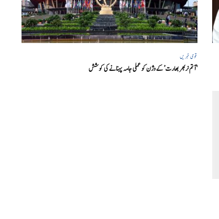
قومی خبریں
‘ آتم نربھر بھارت’ کے وژن کو عملی جامہ پہنانے کی کوشش