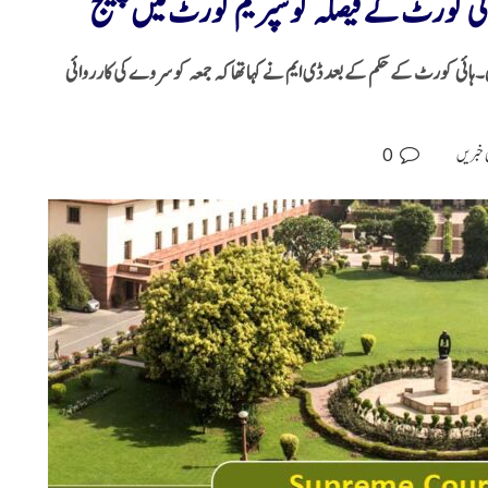
ائی کورٹ کے فیصلہ کوسپریم کورٹ میں چیلنج
ئی کورٹ کے حکم کے بعد ڈی ایم نے کہا تھا کہ جمعہ کو سروے کی کارروائی
0
 خبریں