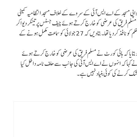
واپی مسجد کے اے ایس آئی کے سروے کے خلاف مسجد انتظامیہ کمیٹی
ا۔ مسلم فریق کی عرضی کو خارج کرتے ہوئے چیف جسٹس پرتینکر دیواکر
کی بنچ نے وارانسی ضلع عدالت کے اے ایس آئی سروے کے حکم کو نافذ کردیا تھا۔ بتادیں کہ 27 جولائی کو سماعت مکمل ہونے کے
و بتایا کہ ہائی کورٹ نے مسلم فریق کی عرضی کو خارج کرتے ہوئے
نے کہا کہ انہوں نے اے ایس آئی کی جانب سے حلف نامہ داخل کیا
شک کرنے کی کوئی بنیاد نہیں ہے۔