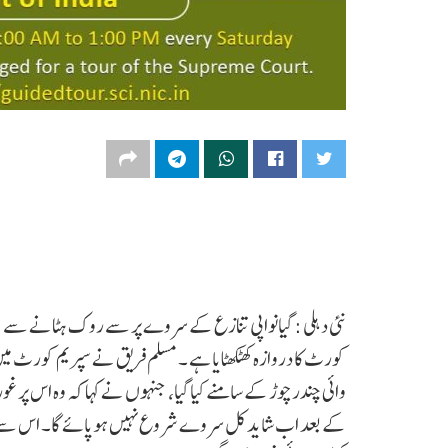
نئی دہلی : گیانواپی تنازع کے سروے پر سے روک ہٹانے سے م
کورٹ کا دروازہ کھٹکھٹایا ہے ۔ مسلم فریق نے سپریم کورٹ 
وائی چندرچوڑ کے سامنے کیا گیا، جنہوں نے کہا کہ وہ اس پر غ
کے بعد اب شاید کل سروے شروع نہیں ہوپائے گا۔ اس سے پہل