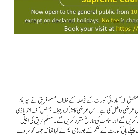
تعلق الہ آباد ہائی کورٹ کے فیصلہ کے خلاف مسلم فریق نے سپریم
میں عرضی داخل کی ہے ۔ اس عرضی کا تذکرہ چیف جسٹس آف انڈیا ڈی
ور کریں گے اور سماعت کی تاریخ مقرر کریں گے۔ مسلم فریق کی اپیل
ے ہائی کورٹ کے حکم کے بعد ڈی ایم نے کہا تھا کہ جمعہ کو سروے