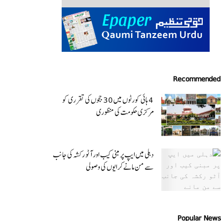
Recommended
4 ہائی کورٹوں میں 30 ججوں کی تقرری کو
مرکزی حکومت کی منظوری
دہلی میں ایپ پر مبنی کیب اور آٹو رکشہ کی جانب
سے من مانے کرایوں کی وصولی
Popular News