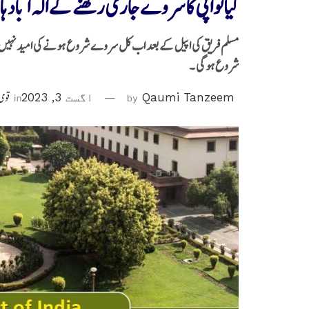
گیانواپی کاسروےجاری رکھنے کےالہ آباد ہ
مسلم فریق کی اپیل کے بعد اب کل سروے شروع ہونے کی امید نہیں۔ہا
شروع ہوگی ۔
Qaumi Tanzeem
by
اگست 3, 2023
in
قومی