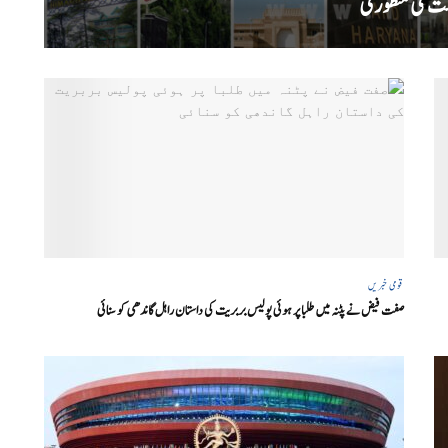
قومی خبریں
صفت فیض نے پٹنہ میں طلبا پر ہوئی پولیس بربریت کی داستان راہل گاندھی کو سنائی