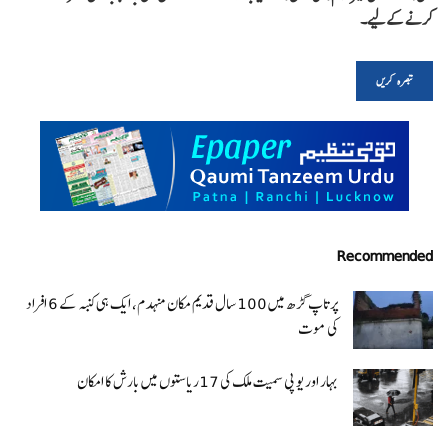
کرنے کےلیے۔
Recommended
پرتاپ گڑھ میں 100 سال قدیم مکان منہدم، ایک ہی کنبہ کے 6 افراد
کی موت
بہار اور یو پی سمیت ملک کی 17ریاستوں میں بارش کا امکان