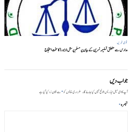
قومی خبریں
مدارس سے متعلق تسلیمہ نسرین کے بیان پر مسلم پرسنل لا بورڈ کا سخت احتجاج
جواب دیں
*
آپ کا ای میل ایڈریس شائع نہیں کیا جائے گا۔
ضروری خانوں کو
سے نشان زد کیا گیا ہے
تبصرہ
*