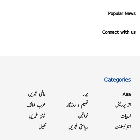
Popular News
Connect with us
Categories
Aaa
بہار
عالمی خبریں
اتر پردیش
تعلیم و روزگار
عرب ممالک
ادبیات
خواتین
قومی خبریں
انٹرٹینمنٹ
ریاستی خبریں
کھیل