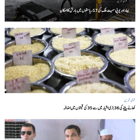
قومی خبریں
بہار اور یو پی سمیت ملک کی 17ریاستوں میں بارش کا امکان
قومی خبریں
کھانے پینے کی 36 بڑی اشیاء میں سے 35 کی قیمتوں میں اضافہ