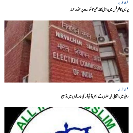
قومی خبریں
پریس کانفرنس میں راہل گاندھی کا حکومت پر سخت حملہ
قومی خبریں
دہلی میں انتخابی فہرستوں کے ایس آئی آر کی تاریخوں میں توسیع