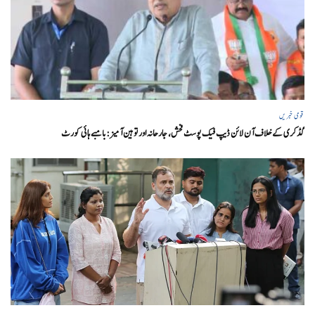
قومی خبریں
گڈکری کے خلاف آن لائن ڈیپ فیک پوسٹ فحش، جارحانہ اور توہین آمیز:بامبے ہائی کورٹ