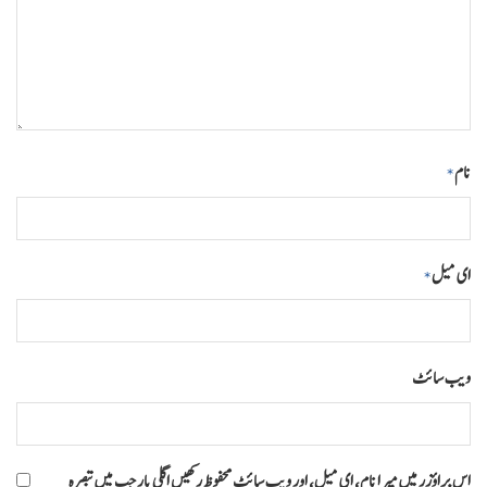
نام
*
ای میل
*
ویب‌ سائٹ
اس براؤزر میں میرا نام، ای میل، اور ویب سائٹ محفوظ رکھیں اگلی بار جب میں تبصرہ