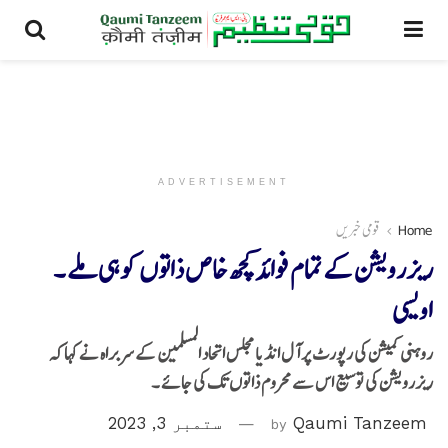
ADVERTISEMENT
Home
قومی خبریں
ریزرویشن کے تمام فوائدکچھ خاص ذاتوں کو ہی ملے ۔
اویسی
روہنی کمیشن کی رپورٹ پر آل انڈیا مجلس اتحاد المسلمین کے سربراہ نے کہا کہ
ریزرویشن کی توسیع اس سے محروم ذاتوں تک کی جائے ۔
Qaumi Tanzeem
by
ستمبر 3, 2023