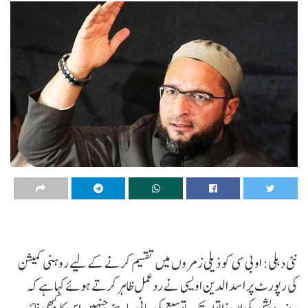
نئی دہلی: او بی سی کو ذیلی زمروں میں تقسیم کرنے کے لیے روہنی کمیشن
کی رپورٹ پر اسد الدین اویسی نے ردعمل ظاہر کرتے ہوئے کہا ہے کہ