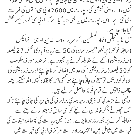
ریزرویشن کی ان ذاتوں تک توسیع کی جانی چاہئے جنہیں اس کا کبھی فائدہ
نہیں ملا۔روہنی کمیشن کی رپورٹ میں 2600 او بی سی ذاتوں کی فہرست
دی گئی ہے۔ اس رپورٹ میں یہ بھی بتایا گیا ہے کہ او بی سی کوٹہ کیسے مختص
کیا جانا چاہیے۔
آل انڈیا مجلس اتحاد المسلمین کے سربراہ اسد الدین اویسی نے ایکس
(سابقہ ٹوئٹر) پر لکھا ’’ہندوستان کی 50 سے زیادہ آبادی محض 27 فیصد
(ریزرویشن) کے لئے مقابلہ کرنے پر مجبور ہے۔ نریندر مودی حکومت
کو 50 فیصد (ریزرویشن) کی حد میں اضافہ کرنا چاہئے اور ریزرویشن کی
ان لوگوں تک توسیع کی جانی چاہئے جو کبھی اس کا فائدہ نہیں اٹھا سکتے۔ چند
غالب ذاتوں نے تمام فوائد حاصل کر لیے ہیں۔
اویسی نے مزید کہا کہ ذیلی درجہ بندی برابری کی بنیاد پر کی جانی چاہئے تاکہ
ایک چھوٹے بُنکر خاندان کے بچے کو کسی سابق زمیندار کے بیٹے سے
مقابلہ کرنے پر مجبور نہ ہونا پڑے۔ جو ذاتیں ریاست کی پسماندہ طبقات کی
فہرست میں شامل ہیں، انہیں براہ راست مرکزی او بی سی فہرست میں