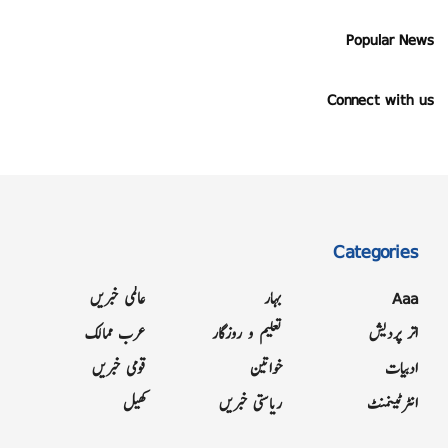
Popular News
Connect with us
Categories
Aaa
بہار
عالمی خبریں
اتر پردیش
تعلیم و روزگار
عرب ممالک
ادبیات
خواتین
قومی خبریں
انٹرٹینمنٹ
ریاستی خبریں
کھیل