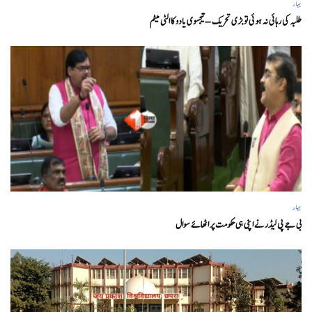
بہار
طلبہ کی رہائی نہ ہوئی تو بڑی تحریک – تیجسوی یادو کا الٹی میٹم
بہار
بی جے پی لیڈر نے اپنی ہی حکومت پر اٹھائے سوال