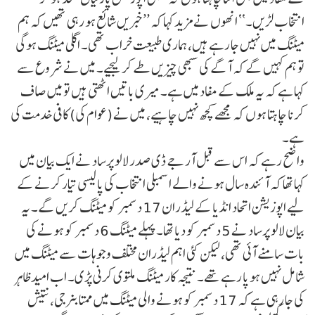
انتخاب لڑیں۔‘‘ انھوں نے مزید کہا کہ ’’خبریں شائع ہو رہی تھیں کہ ہم
میٹنگ میں نہیں جا رہے ہیں، ہماری طبیعت خراب تھی۔ اگلی میٹنگ ہوگی
تو ہم کہیں گے کہ آگے کی سبھی چیزیں طے کر لیجیے۔ میں نے شروع سے
کہا ہے کہ یہ ملک کے مفاد میں ہے۔ میری باتیں اٹھتی ہیں تو میں صاف
کرنا چاہتا ہوں کہ مجھے کچھ نہیں چاہیے، میں نے (عوام کی) کافی خدمت کی
ہے۔
واضح رہے کہ اس سے قبل آر جے ڈی صدر لالو پرساد نے ایک بیان میں
کہا تھا کہ آئندہ سال ہونے والے اسمبلی انتخاب کی پالیسی تیار کرنے کے
لیے اپوزیشن اتحاد انڈیا کے لیڈران 17 دسمبر کو میٹنگ کریں گے۔ یہ
بیان لالو پرساد نے 5 دسمبر کو دیا تھا۔ پہلے میٹنگ 6 دسمبر کو ہونے کی
بات سامنے آئی تھی، لیکن کئی اہم لیڈران مختلف وجوہات سے میٹنگ میں
شامل نہیں ہو پا رہے تھے۔ نتیجہ کار میٹنگ ملتوی کرنی پڑی۔ اب امید ظاہر
کی جا رہی ہے کہ 17 دسمبر کو ہونے والی میٹنگ میں ممتا بنرجی، نتیش