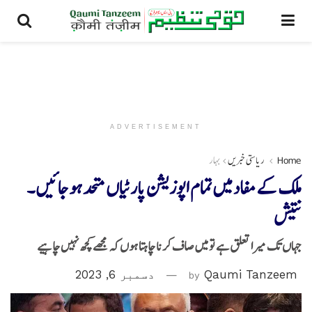
ADVERTISEMENT
Home
ریاستی خبریں
بہار
ملک کے مفاد میں تمام اپوزیشن پارٹیاں متحد ہوجائیں۔
نتیش
جہاں تک میرا تعلق ہے تو میں صاف کرنا چاہتا ہوں کہ مجھے کچھ نہیں چاہیے
Qaumi Tanzeem
by
دسمبر 6, 2023