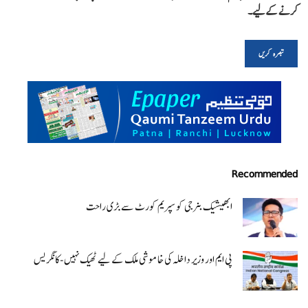
کرنے کےلیے۔
Recommended
ابھیشیک بنرجی کو سپریم کورٹ سے بڑی راحت
پی ایم اور وزیر داخلہ کی خاموشی ملک کے لیے ٹھیک نہیں-کانگریس