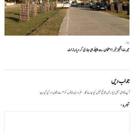
بہار
حیرت انگیزخبر ! امتحان سے پہلے ہی جاری کر دیا ریزلٹ
جواب دیں
*
آپ کا ای میل ایڈریس شائع نہیں کیا جائے گا۔
ضروری خانوں کو
سے نشان زد کیا گیا ہے
تبصرہ
*