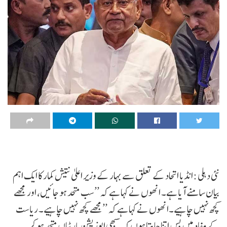
نئی دہلی :انڈیا اتحاد کے تعلق سے بہار کے وزیر اعلیٰ نتیش کمار کا ایک اہم
بیان سامنے آیا ہے۔ انھوں نے کہا ہے کہ ’’سب متحد ہو جائیں، اور مجھے
کچھ نہیں چاہیے۔انھوں نے کہا ہے کہ ’’مجھے کچھ نہیں چاہیے۔ ریاست
کے مفاد میں بس اتنا چاہتا ہوں کہ سبھی اپوزیشن پارٹیاں متحد ہو کر