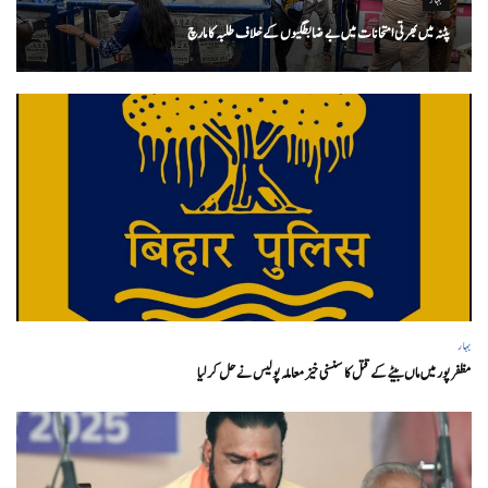
پٹنہ میں بھرتی امتحانات میں بے ضابطگیوں کے خلاف طلبہ کا مارچ
بہار
مظفر پور میں ماں بیٹے کے قتل کا سنسنی خیز معاملہ پولیس نے حل کر لیا