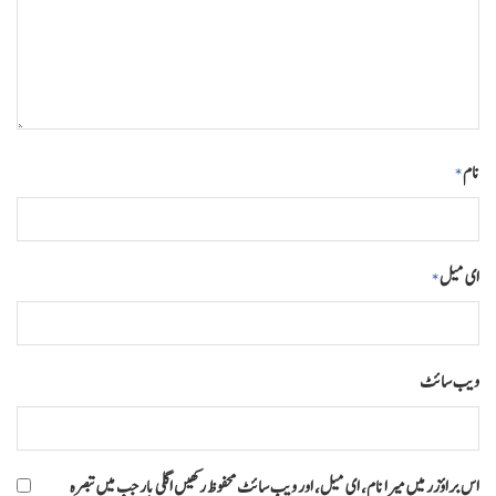
نام
*
ای میل
*
ویب‌ سائٹ
اس براؤزر میں میرا نام، ای میل، اور ویب سائٹ محفوظ رکھیں اگلی بار جب میں تبصرہ