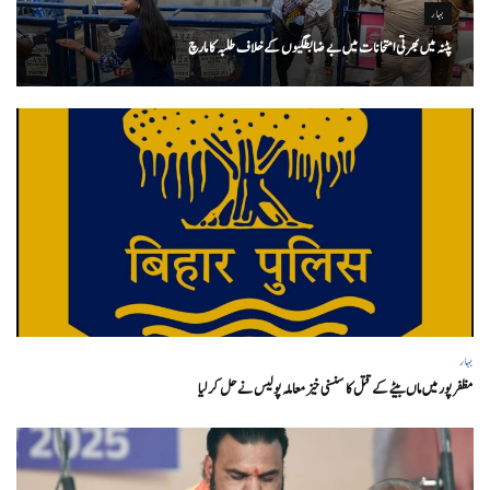
بہار
پٹنہ میں بھرتی امتحانات میں بے ضابطگیوں کے خلاف طلبہ کا مارچ
بہار
مظفر پور میں ماں بیٹے کے قتل کا سنسنی خیز معاملہ پولیس نے حل کر لیا