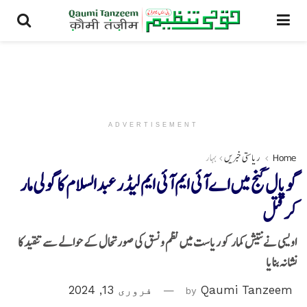
ADVERTISEMENT
Home
ریاستی خبریں
بہار
گوپال گنج میں اےآئی ایم آئی ایم لیڈر عبدالسلام کا گولی مار
کرقتل
اویسی نےنتیش کمار کو ریاست میں نظم ونسق کی صورتحال کے حوالے سے تنقید کا
نشانہ بنایا
Qaumi Tanzeem
by
فروری 13, 2024