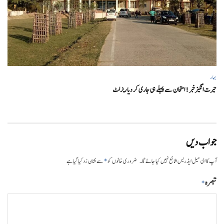
بہار
حیرت انگیزخبر ! امتحان سے پہلے ہی جاری کر دیا ریزلٹ
جواب دیں
*
آپ کا ای میل ایڈریس شائع نہیں کیا جائے گا۔
ضروری خانوں کو
سے نشان زد کیا گیا ہے
تبصرہ
*