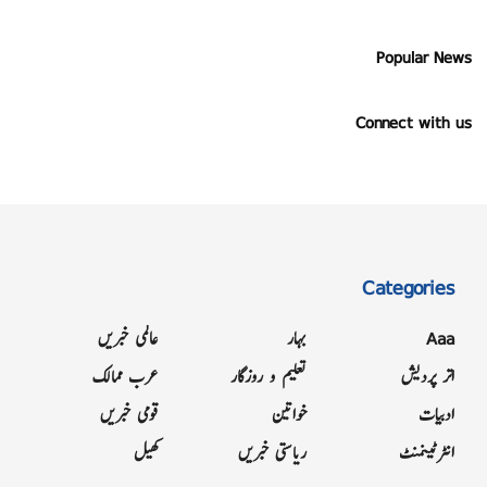
Popular News
Connect with us
Categories
Aaa
بہار
عالمی خبریں
اتر پردیش
تعلیم و روزگار
عرب ممالک
ادبیات
خواتین
قومی خبریں
انٹرٹینمنٹ
ریاستی خبریں
کھیل