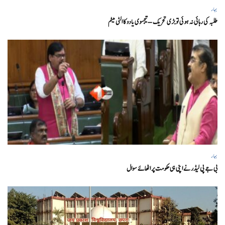
بہار
طلبہ کی رہائی نہ ہوئی تو بڑی تحریک – تیجسوی یادو کا الٹی میٹم
بہار
بی جے پی لیڈر نے اپنی ہی حکومت پر اٹھائے سوال