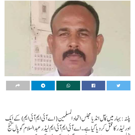
پٹنہ :بہار میں کآل انڈیا مجلس اتحاد المسلمین( اے آئی ایم آئی ایم) کے ایک
اور لیڈر کا قتل کردیا گیا ہے۔اے آئی ایم آئی ایم لیڈر عبدالسلام گوپال گنج