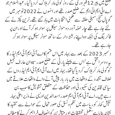
ضلع میں پیر 12فبروری کے روز گولی مار کر ہلاک کردیاگیا۔عبدالسلام جو
اے ائی ایم ائی ایم کے ضلع صدر تھے اور انہوں نے 2022نومبر میں
گوپال گنج اسمبلی حلقہ سے ضمنی انتخابات میں ہار گئے تھے، ٹرین پکڑنے کے
لئے جارہے تھے چار حملہ آور دو موٹر سیکل پر سوار ہوکر آئے او ران پر
فائرینگ کی جبکہ وہ اپنے رشتہ دار کے ساتھ موٹر سیکل پر سوار ہوکر
جارہے تھے۔
دسمبر 2023کے بعد سے بہار میں اس قسم کا اے آئی ایم آئی ایم لیڈر کا
یہ دوسرا قتل ہے‘ اس سے پہلے پارٹی کے ضلع صدر سیوان عارف جمیل
کوگولی مار کر ہلاک کردیاگیاتھا۔بہار میں اے آئی ایم آئی ایم لیڈروں کے
خلاف تشدد کے واقعات میں بار بار پیش آنے والے واقعات علاقے میں
سیاسی قائدین کی سکیورٹی اور حفاظت کے متعلق تشویش کا سبب بن
رہےہیں۔اے آئی ایم آئی ایم صدر اسدالدین اویسی نے وزیر اعلیٰ بہار
نتیش کمار کو ریاست میں نظم ونسق کی صورتحال کے حوالے سے تنقید کا
نشانہ بنایاہے‘مکمل تحقیقات او رمتاثرین کو انصاف فراہم کرنے کا مطالبہ