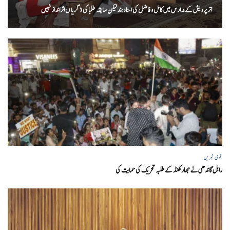
اتر پردیش کےمدارس میں کامل و فاضل کی اسناد بند لیکن سابقہ طلبا کی ڈگریا ں اثرانداز نہیں
قومی خبریں
راہل گاندھی نے جھارکھنڈ کے طلبہ تحریک کی حمایت کی