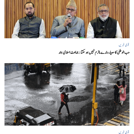
قومی خبریں
حب الوطنی کا معیار وندے ماترم نہیں ہو سکتا : جماعت اسلامی ہند
قومی خبریں