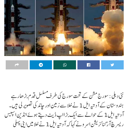
نئی دہلی : سورج مشن کے تحت سورج کی طرف مسلسل قدم بڑھا رہے
ہندوستان کے آدتیہ ایل 1 نے خلا سے زمین اور چاند کی تصویر لی ہیں۔
آدتیہ ایل1 کے حوالے سے ایک بڑا اپ ڈیٹ دیتے ہوئے انڈین اسپیس
ریسرچ آرگنائزیشن اسرونے کہا کہ آدتیہ ایل 1 نے خلا میں اپنی پہلی