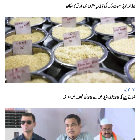
بہار اور یو پی سمیت ملک کی 17ریاستوں میں بارش کا امکان
قومی خبریں
کھانے پینے کی 36 بڑی اشیاء میں سے 35 کی قیمتوں میں اضافہ