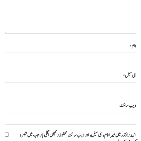
نام
*
ای میل
*
ویب‌ سائٹ
اس براؤزر میں میرا نام، ای میل، اور ویب سائٹ محفوظ رکھیں اگلی بار جب میں تبصرہ