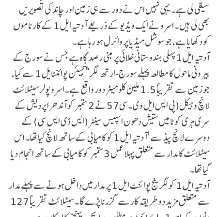
سیلفی لی ہے۔ یہی نہیں اس نے دور سے ہی زمین اور چاند کی تصویریں
بھی لی ہیں۔ اسرو نے ایک ویڈیو کے ذریعے آدتیہ ایل 1 کے کارناموں
کو دکھایا ہے، جو سوشل میڈیا پر وائرل ہو رہا ہے۔
آدتیہ ایل 1 پہلی ہندوستانی خلائی پر مبنی رصد گاہ ہے جس نے سورج کے
بیرونی ماحول کا مطالعہ پہلے سورج-ارتھ لگرینجیئن پوائنٹایل 1 سے کیا،
جو زمین سے تقریباً 1.5 ملین کلومیٹر دور واقع ہے۔اسرو پولر سیٹلائٹ
لانچ وہیکل(پی ایس ایل وی۔سی57 نے 2 ستمبر کو آندھرا پردیش کے
سری ہری کوٹا میں ستیش دھون اسپیس سینٹر(ایس ڈی ایس سی ) کے
دوسرے لانچ پیڈ سے ‘آدتیہ ایل 1کو کامیابی کے ساتھ لانچ کیا تھا۔ اس
سیٹلائٹ کا مدار سے متعلق پہلا عمل 3 ستمبر کو کامیابی کے ساتھ انجام دیا
گیا تھا۔
آدتیہ ایل 1 کولگرینج پوائنٹ ایل 1 پر مدار میں داخل ہونے سے پہلے مدار
سے متعلق مزید دو طریقہ کار سے گزرنا پڑے گا۔ سیٹلائٹ تقریباً 127