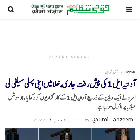
ADVERTISEMENT
Home
قومی خبریں
آدتیہ ایل 1 کی پیش رفت جاری، خلا میں اپنی پہلی سیلفی لی
اسرو نے ایک ویڈیو کے ذریعے آدتیہ ایل 1 کے کارگزاریوں کو دکھایا ، جو سوشل
میڈیا پر وائرل ہو رہا ہے۔
Qaumi Tanzeem
by
ستمبر 7, 2023