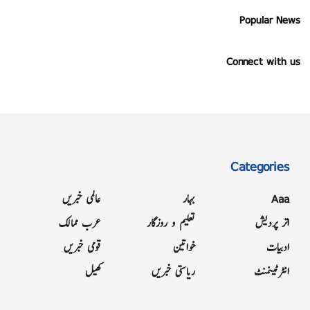
Popular News
Connect with us
Categories
Aaa
بہار
عالمی خبریں
اتر پردیش
تعلیم و روزگار
عرب ممالک
ادبیات
خواتین
قومی خبریں
انٹرٹینمنٹ
ریاستی خبریں
کھیل