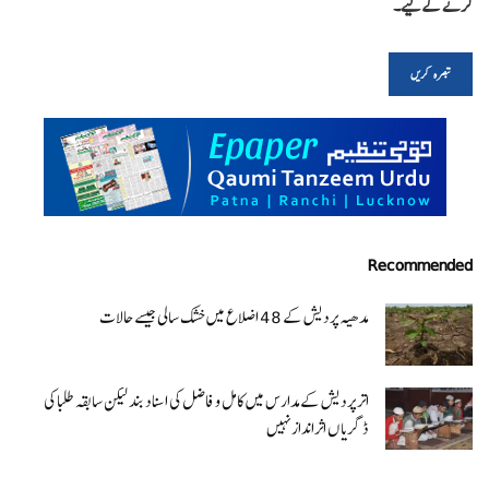
کرنے کےلیے۔
Recommended
مدھیہ پردیش کے 48 اضلاع میں خشک سالی جیسے حالات
اتر پردیش کےمدارس میں کامل و فاضل کی اسناد بند لیکن سابقہ طلبا کی
ڈگریا ں اثرانداز نہیں