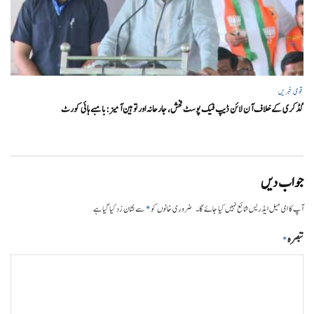
قومی خبریں
گڈکری کے خلاف آن لائن ڈیپ فیک پوسٹ فحش، جارحانہ اور توہین آمیز:بامبے ہائی کورٹ
جواب دیں
*
آپ کا ای میل ایڈریس شائع نہیں کیا جائے گا۔
ضروری خانوں کو
سے نشان زد کیا گیا ہے
تبصرہ
*