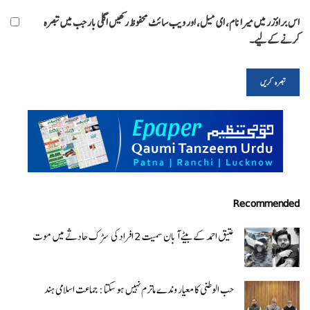
اس براؤزر میں میرا نام، ای میل، اور ویب سائٹ محفوظ رکھیں اگلی بار جب میں تبصرہ
کرنے کےلیے۔
Recommended
عتیق احمد کے بیٹے آبان سمیت 2 افراد کی سڑک حادثے میں موت
حب الوطنی کا معیار وندے ماترم نہیں ہو سکتا : جماعت اسلامی ہند