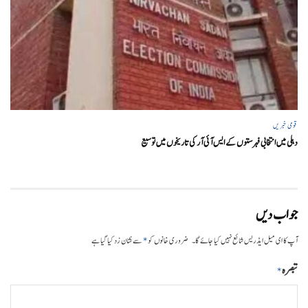
قومی خبریں
دہلی میں انتخابی فہرستوں کے ایس آئی آر کی تاریخوں میں توسیع
جواب دیں
*
آپ کا ای میل ایڈریس شائع نہیں کیا جائے گا۔
ضروری خانوں کو
سے نشان زد کیا گیا ہے
تبصرہ
*