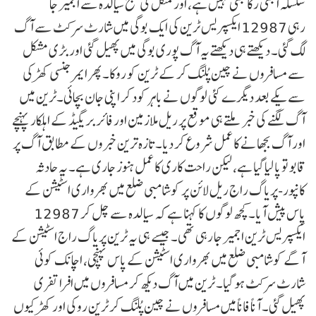
سلسلہ ابھی رکا بھی نہیں ہے، اور منگل کی صبح سیالدہ سے اجمیر جا
رہی 12987 ایکسپریس ٹرین کی ایک بوگی میں شارٹ سرکٹ سے آگ
لگ گئی۔ دیکھتے ہی دیکھتے یہ آگ پوری بوگی میں پھیل گئی اور بڑی مشکل
سے مسافروں نے چین پُلنگ کر کے ٹرین کو روکا۔ پھر ایمرجنسی کھڑکی
سے یکے بعد دیگرے کئی لوگوں نے باہر کود کر اپنی جان بچائی۔ٹرین میں
آگ لگنے کی خبر ملتے ہی موقع پر ریل ملازمین اور فائر بریگیڈ کے اہلکار پہنچے
اور آگ بجھانے کا عمل شروع کر دیا۔ تازہ ترین خبروں کے مطابق آگ پر
قابو تو پا لیا گیا ہے، لیکن راحت کاری کا عمل ہنوز جاری ہے۔ یہ حادثہ
کانپور-پریاگ راج ریل لائن پر کوشامبی ضلع میں بھرواری اسٹیشن کے
پاس پیش آیا۔کچھ لوگوں کا کہنا ہے کہ سیالدہ سے چل کر 12987
ایکسپریس ٹرین اجمیر جا رہی تھی۔ جیسے ہی یہ ٹرین پریاگ راج اسٹیشن کے
آگے کوشامبی ضلع میں بھرواری اسٹیشن کے پاس پہنچی، اچانک کوئی
شارٹ سرکٹ ہو گیا۔ ٹرین میں آگ دیکھ کر مسافروں میں افرا تفری
پھیل گئی۔ آناً فاناً میں مسافروں نے چین پُلنگ کر ٹرین روکی اور کھڑکیوں