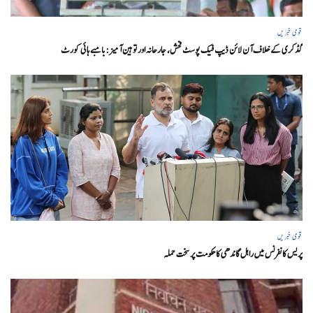
قومی خبریں
گڈکری کے خلاف آن لائن ڈیپ فیک پوسٹ فحش، جارحانہ اور توہین آمیز:بامبے ہائی کورٹ
قومی خبریں
پریس کانفرنس میں راہل گاندھی کا حکومت پر سخت حملہ