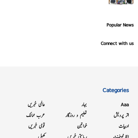
Popular News
Connect with us
Categories
Aaa
بہار
عالمی خبریں
اتر پردیش
تعلیم و روزگار
عرب ممالک
ادبیات
خواتین
قومی خبریں
انٹرٹینمنٹ
ریاستی خبریں
کھیل