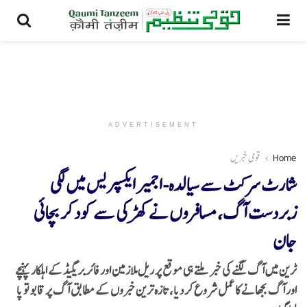
ADVERTISEMENT
Home
قومی خبریں
شارٹ سرکٹ سے سیالدہ-اجمیر ایکسپریس میں لگی
زبردست آگ، مسافروں نے کھڑکی سے کود کر بچائی
جان
ٹرین میں آگ لگنے کی خبر ملتے ہی موقع پر ریل ملازمین اور فائر بریگیڈ کے اہلکار پہنچے
اور آگ بجھانے کا عمل شروع کر دیا، تازہ ترین خبروں کے مطابق آگ پر قابو تو پا