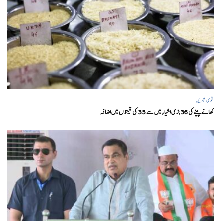
قومی خبریں
کھانے پینے کی 36 بڑی اشیاء میں سے 35 کی قیمتوں میں اضافہ