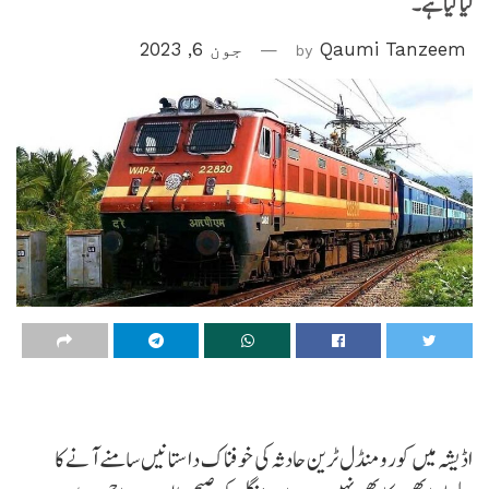
لیا گیا ہے۔
Qaumi Tanzeem
by
جون 6, 2023
اڈیشہ میں کورومنڈل ٹرین حادثہ کی خوفناک داستانیں سامنے آنے کا