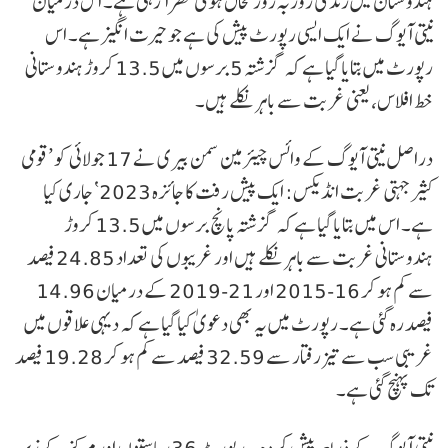
ہندوستان میں زندگی روز بہ روز محال ہوتی نظر آ رہی ہے۔ اس درمیان
نیتی آیوگ نے ایک ایسی رپورٹ پیش کی ہے جو حیرت انگیز ہے۔ اس
رپورٹ میں بتایا گیا ہے کہ گزشتہ 5 برسوں میں 13.5 کروڑ ہندوستانی
خط افلاس، یعنی غربت سے باہر نکلے ہیں۔
دراصل نیتی آیوگ کے وائس چیئرمین سمن بیری نے 17 جولائی کو ’قومی
کثیر جہتی غربت انڈیکس: ایک پیش رفت کا جائزہ 2023‘ جاری کیا
ہے۔ اس میں بتایا گیا ہے کہ گزشتہ پانچ برسوں میں 13.5 کروڑ
ہندوستانی غربت سے باہر نکلے ہیں اور غریبوں کی تعداد 24.85 فیصد
سے کم ہو کر 16-2015 اور 21-2019 کے درمیان 14.96
فیصد رہ گئی ہے۔ رپورٹ میں یہ بھی دعویٰ کیا گیا ہے کہ دیہی علاقوں میں
غریبی سب سے تیز رفتار سے 32.59 فیصد سے کم ہو کر 19.28 فیصد
تک پہنچ گئی ہے۔
نیتی آیوگ کے ذریعہ پیش کردہ یہ رپورٹ 36 ریاستوں اور مرکز کے زیر