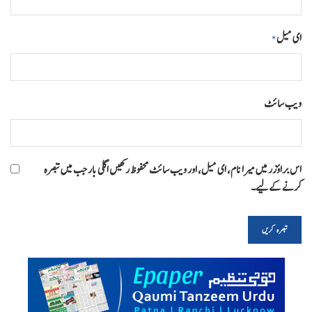
ای میل
*
ویب‌ سائٹ
اس براؤزر میں میرا نام، ای میل، اور ویب سائٹ محفوظ رکھیں اگلی بار جب میں تبصرہ
کرنے کےلیے۔