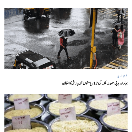
قومی خبریں
بہار اور یو پی سمیت ملک کی 17ریاستوں میں بارش کا امکان