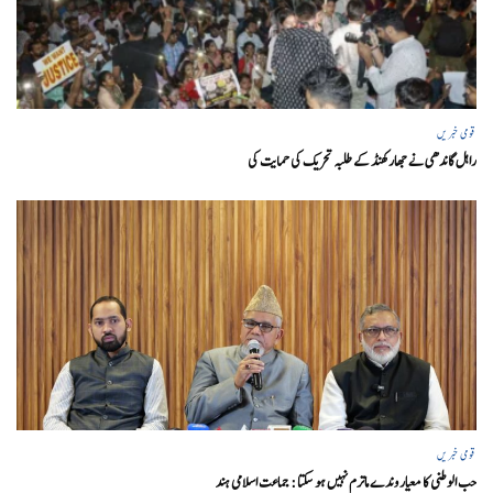
قومی خبریں
راہل گاندھی نے جھارکھنڈ کے طلبہ تحریک کی حمایت کی
قومی خبریں
حب الوطنی کا معیار وندے ماترم نہیں ہو سکتا : جماعت اسلامی ہند