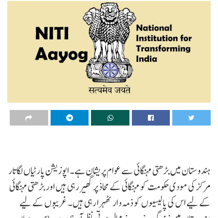
ہندوستان میں بڑھتی مہنگائی سے عوام پریشان ہے۔ اپوزیشن پارٹیاں لگاتار
مرکز کی مودی حکومت کو مہنگائی کے محاذ پر گھیر رہی ہیں اور بڑھتی مہنگائی
کے لیے اس کی پالیسیوں کو ذمہ دار ٹھہرا رہی ہیں۔ غریبوں کے لیے