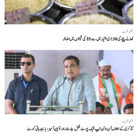
قومی خبریں
کھانے پینے کی 36 بڑی اشیاء میں سے 35 کی قیمتوں میں اضافہ
قومی خبریں
گڈکری کے خلاف آن لائن ڈیپ فیک پوسٹ فحش، جارحانہ اور توہین آمیز:بامبے ہائی کورٹ