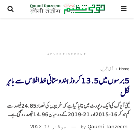
ADVERTISEMENT
Home
قومی خبریں
5 برسوں میں 13.5 کروڑ ہندوستانی خط افلاس سے باہر
نکل
نیتی آیوگ کی ایک رپورٹ میں بتایا گیا ہے کہ غریبوں کی تعداد 24.85 فیصد سے
کم ہو کر 16-2015 اور 21-2019 کے درمیان 14.96 فیصد رہ گئی ہے۔
Qaumi Tanzeem
by
جولائی 17, 2023