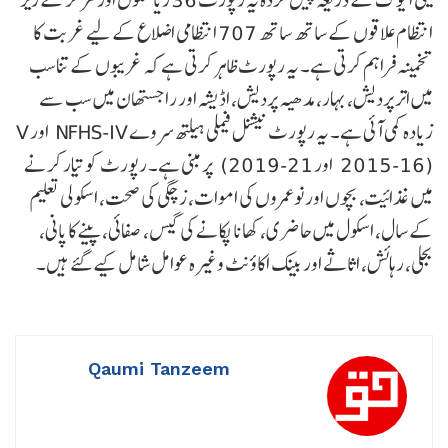
انتظام علاقوں کے ساتھ ساتھ 707 انتظامی اضلاع کے لیے غربت کا
تخمینہ فراہم کرتی ہے۔ یہ رپورٹ ظاہر کرتی ہے کہ غریبوں کے تناسب
میں اتر پردیش، بہار، مدھیہ پردیش، اڈیشہ اور راجستھان میں سب سے
زیادہ کمی آئی ہے۔ یہ رپورٹ نیشنل فیملی ہیلتھ سروے NFHS-IV اور V
(2015-16 اور 21-2019) پر مبنی ہے۔ رپورٹ کو تیار کرنے
میں غذائیت، بچوں اور نوعمروں کی اموات، زچگی کی صحت، اسکولی تعلیم
کے سال، اسکول میں حاضری، کھانا پکانے کی گیس، صفائی، پینے کا پانی،
بجلی، رہائش، اثاثے اور بینک اکاؤنٹ وغیرہ عوامل شامل کیے گئے ہیں۔
Qaumi Tanzeem