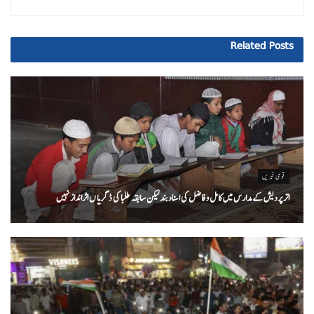
Related
Posts
قومی خبریں
اتر پردیش کےمدارس میں کامل و فاضل کی اسناد بند لیکن سابقہ طلبا کی ڈگریا ں اثرانداز نہیں