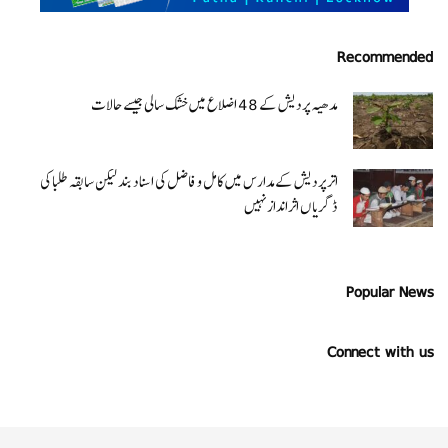
Recommended
مدھیہ پردیش کے 48 اضلاع میں خشک سالی جیسے حالات
اتر پردیش کےمدارس میں کامل و فاضل کی اسناد بند لیکن سابقہ طلبا کی
ڈگریا ں اثرانداز نہیں
Popular News
Connect with us