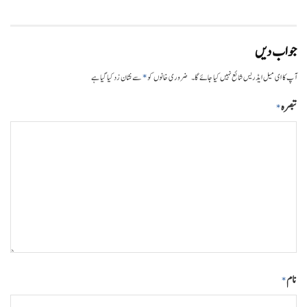
جواب دیں
*
آپ کا ای میل ایڈریس شائع نہیں کیا جائے گا۔
ضروری خانوں کو
سے نشان زد کیا گیا ہے
تبصرہ
*
نام
*