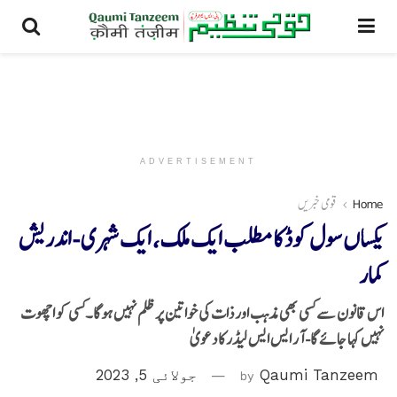
ADVERTISEMENT
Home
قومی خبریں
یکساں سول کوڈ کا مطلب ایک ملک، ایک شہری -اندریش
کمار
اس قانون سے کسی بھی مذہب اور ذات کی خواتین پر ظلم نہیں ہوگا۔کسی کو اچھوت
نہیں کہا جائے گا- آر ایس ایس لیڈر کا دعویٰ
Qaumi Tanzeem
by
جولائی 5, 2023