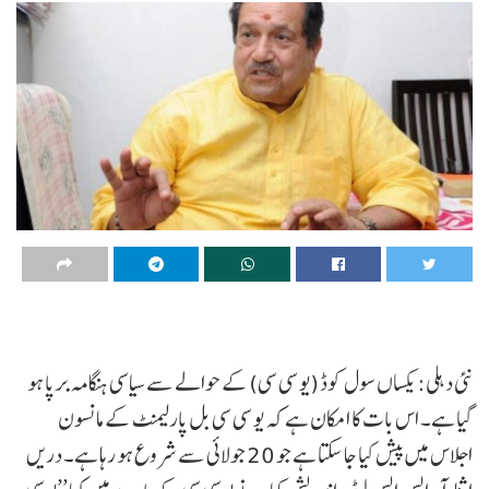
نئی دہلی: یکساں سول کوڈ (یو سی سی) کے حوالے سے سیاسی ہنگامہ برپا ہو
گیا ہے۔ اس بات کا امکان ہے کہ یو سی سی بل پارلیمنٹ کے مانسون
اجلاس میں پیش کیا جا سکتا ہے جو 20 جولائی سے شروع ہو رہا ہے۔ دریں