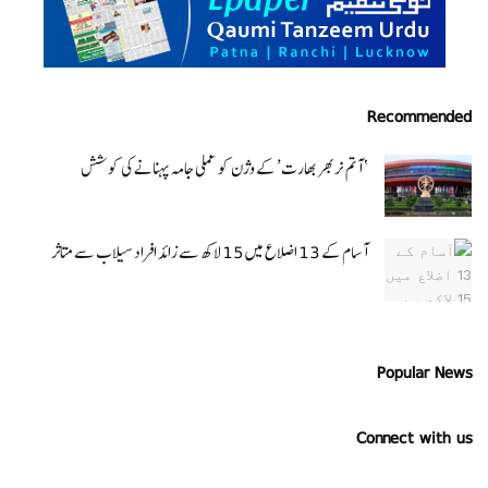
Recommended
‘ آتم نربھر بھارت’ کے وژن کو عملی جامہ پہنانے کی کوشش
آسام کے 13 اضلاع میں 15 لاکھ سے زائد افراد سیلاب سے متاثر
Popular News
Connect with us