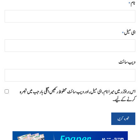
نام
*
ای میل
*
ویب‌ سائٹ
اس براؤزر میں میرا نام، ای میل، اور ویب سائٹ محفوظ رکھیں اگلی بار جب میں تبصرہ
کرنے کےلیے۔