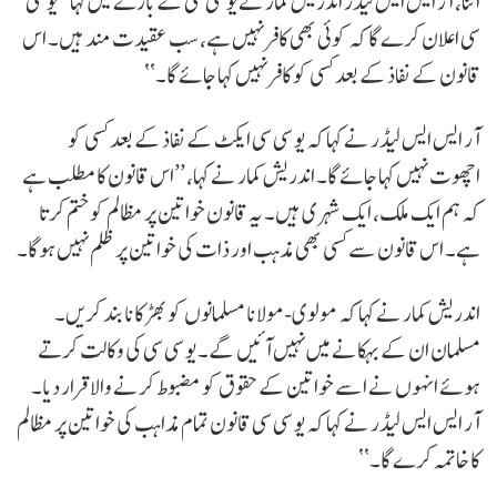
اثنا، آر ایس ایس لیڈر اندریش کمار نے یو سی سی کے بارے میں کہا ’’یو سی
سی اعلان کرے گا کہ کوئی بھی کافر نہیں ہے، سب عقیدت مند ہیں۔ اس
قانون کے نفاذ کے بعد کسی کو کافر نہیں کہا جائے گا۔‘‘
آر ایس ایس لیڈر نے کہا کہ یو سی سی ایکٹ کے نفاذ کے بعد کسی کو
اچھوت نہیں کہا جائے گا۔ اندریش کمار نے کہا، ’’اس قانون کا مطلب ہے
کہ ہم ایک ملک، ایک شہری ہیں۔ یہ قانون خواتین پر مظالم کو ختم کرتا
ہے۔ اس قانون سے کسی بھی مذہب اور ذات کی خواتین پر ظلم نہیں ہوگا۔
اندریش کمار نے کہا کہ مولوی-مولانا مسلمانوں کو بھڑکانا بند کریں۔
مسلمان ان کے بہکانے میں نہیں آئیں گے۔ یو سی سی کی وکالت کرتے
ہوئے انہوں نے اسے خواتین کے حقوق کو مضبوط کرنے والا قرار دیا۔
آر ایس ایس لیڈر نے کہا کہ یو سی سی قانون تمام مذاہب کی خواتین پر مظالم
کا خاتمہ کرے گا۔‘‘