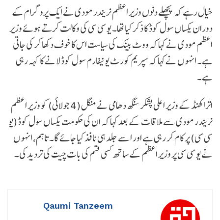
خیال رہے کہ پچھلے دنوں وزیر اعظم نریندر مودی نے ایک پروگرام کے
دوران یکساں سول کوڈ کا ذکر کیا تھا۔ یو سی سی کی وکالت کرتے ہوئے وزیر
اعظم مودی نے کہا کہ ووٹ بینک کی سیاست اس کا خوف دکھا کر کی جاتی
ہے۔ انہوں نے کہا کہ سپریم کورٹ یونیفارم سول کوڈ لانے کا کہہ رہی
ہے۔
اتراکھنڈ کے وزیر اعلی پشکر سنگھ دھامی نے منگل (4 جولائی) کو وزیر اعظم
نریندر مودی سے ملاقات کے بعد کہا کہ ان کی حکومت یکساں سول کوڈ (یو
سی سی) پر کام کر رہی ہے اور اسے جلد ہی نافذ کیا جائے گا۔ تاہم، انہوں
نے یو سی سی پر وزیر اعظم کے ساتھ کسی قسم کی بات چیت کی تردید کی۔
Qaumi Tanzeem