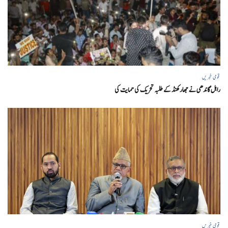
قومی خبریں
راہل گاندھی نے جھارکھنڈ کے طلبہ تحریک کی حمایت کی
قومی خبریں