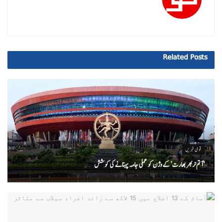
Related
Posts
قومی خبریں
‘ آتم نربھر بھارت’ کے وژن کو عملی جامہ پہنانے کی کوشش