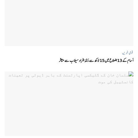
قومی خبریں
آسام کے 13 اضلاع میں 15 لاکھ سے زائد افراد سیلاب سے متاثر