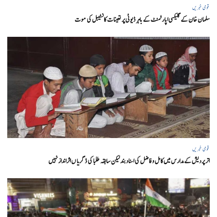
قومی خبریں
سلمان خان کے گلیکسی اپارٹمنٹ کے باہر ڈیوٹی پر تعینات کانسٹیبل کی موت
قومی خبریں
اتر پردیش کےمدارس میں کامل و فاضل کی اسناد بند لیکن سابقہ طلبا کی ڈگریا ں اثرانداز نہیں