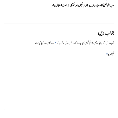
حب الوطنی کا معیار وندے ماترم نہیں ہو سکتا : جماعت اسلامی ہند
جواب دیں
*
آپ کا ای میل ایڈریس شائع نہیں کیا جائے گا۔
ضروری خانوں کو
سے نشان زد کیا گیا ہے
تبصرہ
*