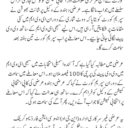
کورٹ نے آج مرکزی حکومت اور انتخابی کمیشن کو نوٹس جاری کر اس
سلسلے میں جواب مانگا ہے۔ عرضی دہندہ کے وکیل پرشانت بھوشن نے
سپریم کورٹ کو بتایا کہ ووٹ شماری کے دوران ای وی ایم میں کئی
مقامات پر شکایتیں آ رہی ہیں، اس لیے سبھی ای وی ایم کے ساتھ وی وی
پیٹ لگائی جانی چاہیے۔ اس معاملے پر اب سپریم کورٹ تین ہفتہ بعد
سماعت کرے گا۔
عرضی میں مطالبہ کیا گیا ہے کہ آئندہ اسمبلی انتخابات میں سبھی ای وی ایم
میں وی وی پیٹ کی پرچی کا 100 فیصد ملان ہو۔ اس معاملے میں سماعت
کے دوران سپریم کورٹ نے کہا کہ عرضی دہندہ عرضی کی کاپی انتخابی
کمیشن کے وکیل کو فراہم کرے۔ ساتھ ہی عدالت نے کہا کہ اس معاملے
پر انتخابی کمیشن کا جواب آنے دیں، پھر آگے کی سماعت ہوگی۔
یہ عرضی غیر سرکاری ادارہ (این جی او) ایسو سی ایشن فار ڈیموکریٹک
ریفارمس کی طرف سے داخل کی گئی ہے۔ آج ہوئی سماعت کے دوران