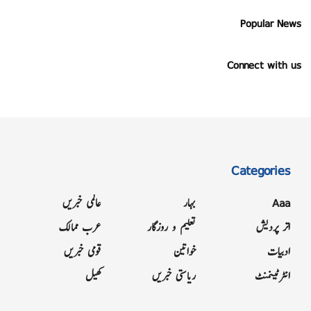
Popular News
Connect with us
Categories
Aaa
بہار
عالمی خبریں
اتر پردیش
تعلیم و روزگار
عرب ممالک
ادبیات
خواتین
قومی خبریں
انٹرٹینمنٹ
ریاستی خبریں
کھیل