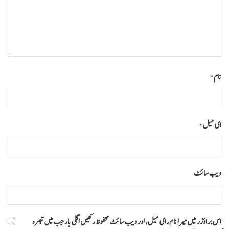
نام
*
ای میل
*
ویب‌ سائٹ
اس براؤزر میں میرا نام، ای میل، اور ویب سائٹ محفوظ رکھیں اگلی بار جب میں تبصرہ