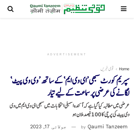
ADVERTISEMENT
Home
قومی خبریں
سپریم کورٹ سبھی ’ای وی ایم‘ کے ساتھ ’وی وی پیٹ‘
لگانے کی عرضی پر سماعت کے لیے تیار
عرضی میں مطالبہ کیا گیا ہے کہ آئندہ اسمبلی انتخابات میں سبھی ای وی ایم میں وی
وی پیٹ کی پرچی کا 100 فیصد ملان ہو
Qaumi Tanzeem
by
جولائی 17, 2023