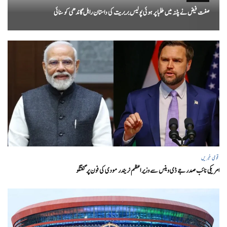
صفت فیض نے پٹنہ میں طلبا پر ہوئی پولیس بربریت کی داستان راہل گاندھی کو سنائی
قومی خبریں
امریکی نائب صدر جے ڈی وینس سے وزیر اعظم نریندر مودی کی فون پر گفتگو