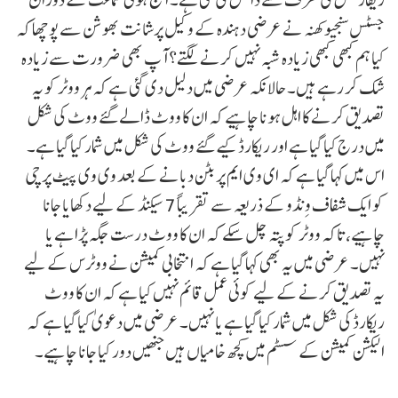
جسٹس سنجیو کھنہ نے عرضی دہندہ کے وکیل پرشانت بھوشن سے پوچھا کہ
کیا ہم کبھی کبھی زیادہ شبہ نہیں کرنے لگتے؟ آپ بھی ضرورت سے زیادہ
شک کر رہے ہیں۔ حالانکہ عرضی میں دلیل دی گئی ہے کہ ہر ووٹر کو یہ
تصدیق کرنے کا اہل ہونا چاہیے کہ ان کا ووٹ ڈالے گئے ووٹ کی شکل
میں درج کیا گیا ہے اور ریکارڈ کیے گئے ووٹ کی شکل میں شمار کیا گیا ہے۔
اس میں کہا گیا ہے کہ ای وی ایم پر بٹن دبانے کے بعد وی وی پیٹ پرچی
کو ایک شفاف وِنڈو کے ذریعہ سے تقریباً 7 سیکنڈ کے لیے دکھایا جانا
چاہیے، تاکہ ووٹر کو پتہ چل سکے کہ ان کا ووٹ درست جگہ پڑا ہے یا
نہیں۔ عرضی میں یہ بھی کہا گیا ہے کہ انتخابی کمیشن نے ووٹرس کے لیے
یہ تصدیق کرنے کے لیے کوئی عمل قائم نہیں کیا ہے کہ ان کا ووٹ
ریکارڈ کی شکل میں شمار کیا گیا ہے یا نہیں۔ عرضی میں دعویٰ کیا گیا ہے کہ
الیکشن کمیشن کے سسٹم میں کچھ خامیاں ہیں جنھیں دور کیا جانا چاہیے۔