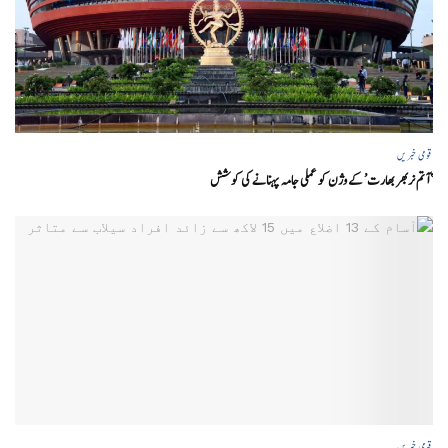
قومی خبریں
‘ آتم نربھر بھارت’ کے وژن کو عملی جامہ پہنانے کی کوشش
قومی خبریں