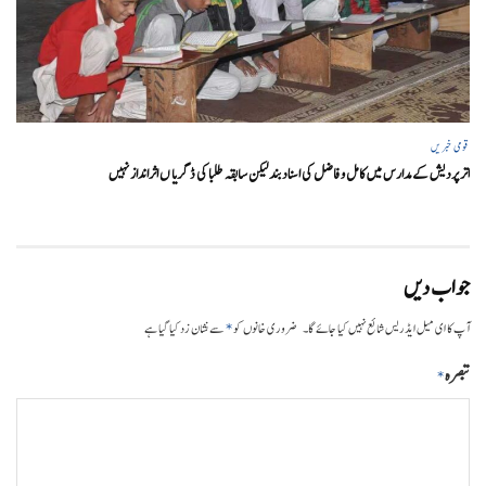
قومی خبریں
اتر پردیش کےمدارس میں کامل و فاضل کی اسناد بند لیکن سابقہ طلبا کی ڈگریا ں اثرانداز نہیں
جواب دیں
*
آپ کا ای میل ایڈریس شائع نہیں کیا جائے گا۔
ضروری خانوں کو
سے نشان زد کیا گیا ہے
تبصرہ
*