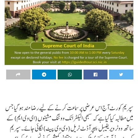
سپریم کورٹ آج اس عرضی پر سماعت کرنے کے لیے رضا مند ہو گیا جس
میں مطالبہ کیا گیا ہے کہ سبھی الیکٹرانک ووٹنگ مشینوں (ای وی ایم) کے
ساتھ ووٹر ویریفیبل پیپر آڈٹ ٹریل (وی وی پیٹ) لگائی جائے۔ سپریم