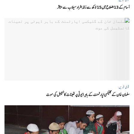
آسام کے 13 اضلاع میں 15 لاکھ سے زائد افراد سیلاب سے متاثر
قومی خبریں
سلمان خان کے گلیکسی اپارٹمنٹ کے باہر ڈیوٹی پر تعینات کانسٹیبل کی موت