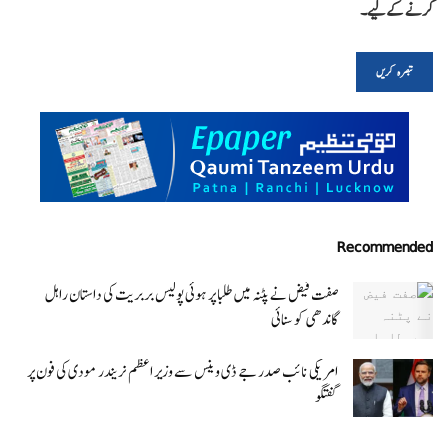
کرنے کےلیے۔
Recommended
صفت فیض نے پٹنہ میں طلبا پر ہوئی پولیس بربریت کی داستان راہل
گاندھی کو سنائی
امریکی نائب صدر جے ڈی وینس سے وزیر اعظم نریندر مودی کی فون پر
گفتگو