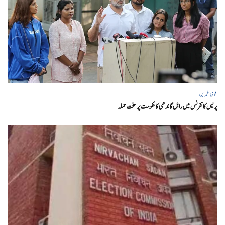
قومی خبریں
پریس کانفرنس میں راہل گاندھی کا حکومت پر سخت حملہ