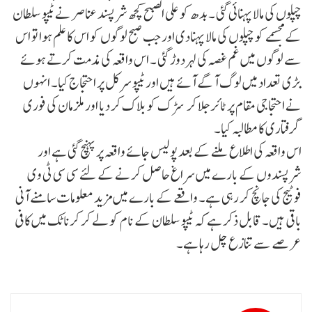
چپلوں کی مالا پہنائی گئی ۔ بدھ کو علی الصبح کچھ شرپسند عناصر نے ٹیپو سلطان
کے مجسمے کو چپلوں کی مالا پہنادی اور جب صبح لوگوں کو اس کا علم ہوا تو اس
سے لوگوں میں غم غصہ کی لہر دوڑ گئی ۔ اس واقعہ کی مذمت کرتے ہوئے
بڑی تعداد میں لوگ آگے آئے ہیں اور ٹیپو سرکل پر احتجاج کیا۔ انہوں
نے احتجاجی مقام پر ٹائر جلا کر سڑک کو بلاک کر دیا اور ملزمان کی فوری
گرفتاری کا مطالبہ کیا۔
اس واقعہ کی اطلاع ملنے کے بعد پولیس جائے واقعہ پر پہنچ گئی ہے اور
شرپسندوں کے بارے میں سراغ حاصل کرنے کے لئے سی سی ٹی وی
فوٹیج کی جانچ کر رہی ہے۔ واقعے کے بارے میں مزید معلومات سامنے آنی
باقی ہیں۔ قابل ذکر ہے کہ ٹیپو سلطان کے نام کو لے کر کرناٹک میں کافی
عرصے سے تنازع چل رہا ہے۔