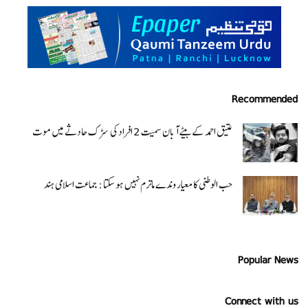
Recommended
عتیق احمد کے بیٹے آبان سمیت 2 افراد کی سڑک حادثے میں موت
حب الوطنی کا معیار وندے ماترم نہیں ہو سکتا : جماعت اسلامی ہند
Popular News
Connect with us