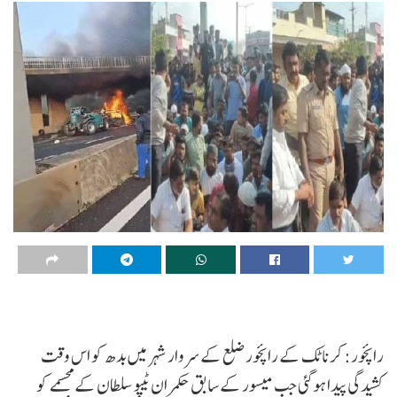
رائچور: کرناٹک کے رائچور ضلع کے سروار شہر میں بدھ کو اس وقت
کشیدگی پیدا ہوگئی جب میسور کے سابق حکمران ٹیپو سلطان کے مجسمے کو