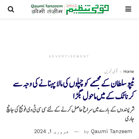
ADVERTISEMENT
Home
قومی خبریں
ٹیپو سلطان کے مجسمے کو چپلوں کی مالا پہنانے کی وجہ سے
کرناٹک کے میں ماحول بگڑا
شرپسندوں کے بارے میں سراغ حاصل کرنے کے لئے سی سی ٹی وی فوٹیج کی جانچ
جاری
Qaumi Tanzeem
by
فروری 1, 2024