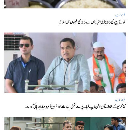
قومی خبریں
کھانے پینے کی 36 بڑی اشیاء میں سے 35 کی قیمتوں میں اضافہ
قومی خبریں
گڈکری کے خلاف آن لائن ڈیپ فیک پوسٹ فحش، جارحانہ اور توہین آمیز:بامبے ہائی کورٹ