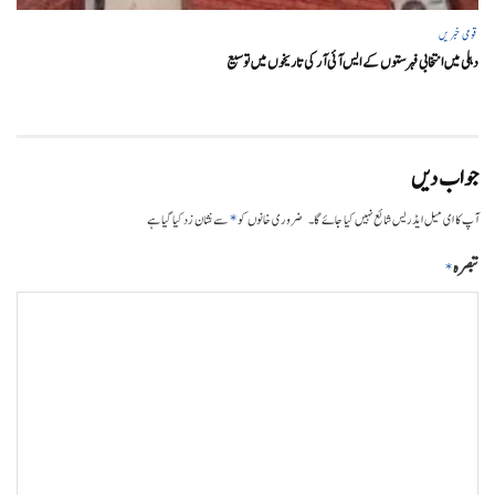
قومی خبریں
دہلی میں انتخابی فہرستوں کے ایس آئی آر کی تاریخوں میں توسیع
جواب دیں
*
آپ کا ای میل ایڈریس شائع نہیں کیا جائے گا۔
ضروری خانوں کو
سے نشان زد کیا گیا ہے
تبصرہ
*