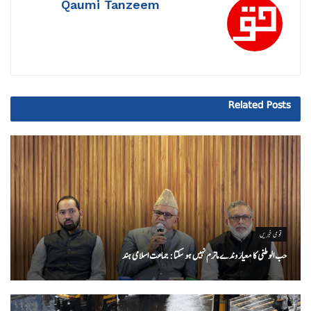
Qaumi Tanzeem
Related
Posts
قومی خبریں
حب الوطنی کا معیار وندے ماترم نہیں ہو سکتا : جماعت اسلامی ہند