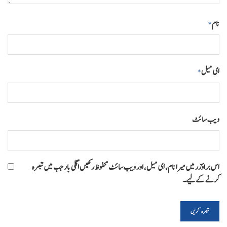
نام
*
ای میل
*
ویب‌ سائٹ
اس براؤزر میں میرا نام، ای میل، اور ویب سائٹ محفوظ رکھیں اگلی بار جب میں تبصرہ
کرنے کےلیے۔