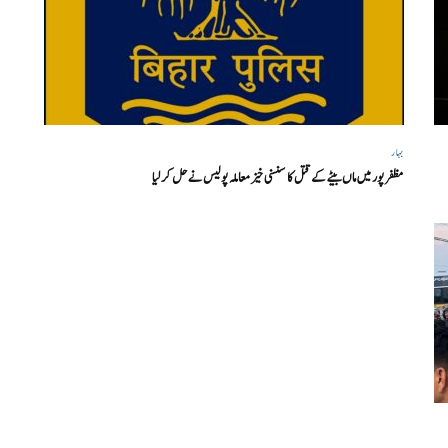
بہار
مظفر پور میں ماں بیٹے کے قتل کا سنسنی خیز معاملہ پولیس نے حل کر لیا