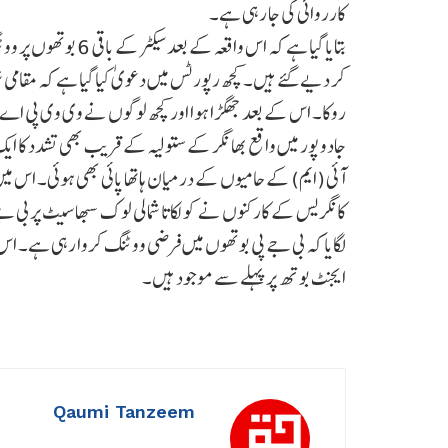
کارروائی کی جا رہی ہے۔
بتایا گیا ہے کہ اس وا
کر دیے گئے ہیں۔ کچھ رپورٹس میں دعویٰ کیا گیا ہے کہ مقامی
روکا۔ اس کے بعد جھگڑا ہوا اور کچھ لوگوں نے وی وی پی اے ٹ
جادو پور میں واقع بھا نگر کے ستولیہ کے قریب بھی تشدد کا ای
آئی (ایم) کے حامیوں کے درمیان ہاتھا پائی بھی ہوئی۔ اس
کانگریس کے کارکنوں نے کولکاتا شمالی لوک سبھا سیٹ پر بی 
لگایا کہ بی جے پی بوتھوں میں فرضی ووٹنگ کروا رہی ہے۔ اس 
ایجنٹ بوتھ پر پہلے سے موجود ہیں۔
Qaumi Tanzeem