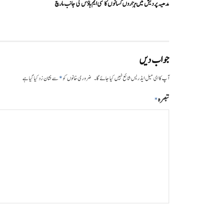
مدھیہ پردیش میں ہزاروں کسانوں کا سی ایم ہاؤس کی جانب مارچ
جواب دیں
*
آپ کا ای میل ایڈریس شائع نہیں کیا جائے گا۔
ضروری خانوں کو
سے نشان زد کیا گیا ہے
تبصرہ
*