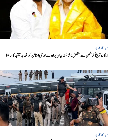
ریاستی خبریں
اداکارہ تریشا کرشنن سے متعلق ناشائستہ بیان پر اودے ندھی اسٹالن کو شدید تنقید کا سامنا
ریاستی خبریں