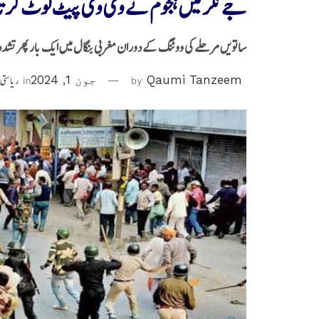
جے نگر میں ہجوم نے وی وی پیٹ لوٹ کر تا
ساتویں مرحلے کی ووٹنگ کے دوران مغربی بنگال میں ایک بار پھر تشدد
Qaumi Tanzeem
by
جون 1, 2024
in
ریاستی 