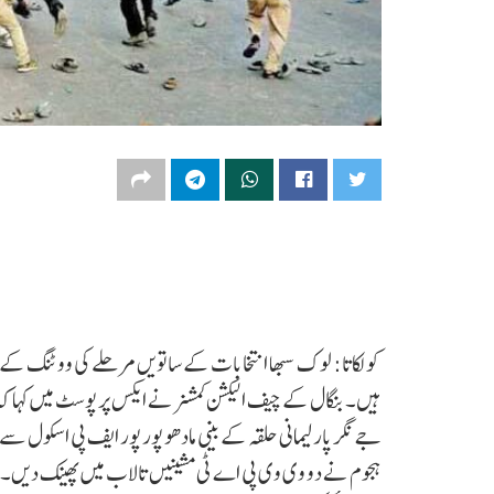
کولکاتا: لوک سبھا انتخابات کے ساتویں مرحلے کی ووٹنگ کے 
جے نگر پارلیمانی حلقہ کے بینی مادھو پور پور ایف پی اسکول 
ہجوم نے دو وی وی پی اے ٹی مشینیں تالاب میں پھینک دیں۔ سی