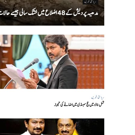
ریاستی خبریں
مدھیہ پردیش کے 48 اضلاع میں خشک سالی جیسے حالات
ریاستی خبریں
تمل ناڈو میں حج سبسڈی میں اضافے کی تجویز