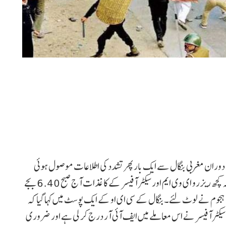
دوران مغربی بنگال سے ایک بار پھر تشدد کی اطلاعات موصول ہوئی
ہیں۔ بنگال کے چیف الیکشن کمشنر نے ایکس پر پوسٹ میں کہا کہ کچھ ریزرو ای وی ایم اور سیکٹر آفیسر کے کاغذات آج صبح 6.40 بجے
سے ہجوم نے لوٹ لئے۔بنگال کے سی ای او کے ایک پوسٹ میں کہا گیا کہ
کٹر آفیسر نے اس معاملے میں ایف آئی آر درج کر لی ہے اور ضروری