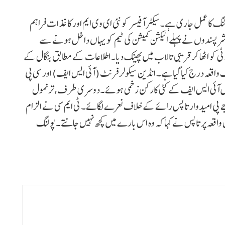
قعہ کے بعد سیکٹر کے باقی 6 بوتھوں پر ووٹنگ کا عمل جاری ہے۔ سیکٹر آفیسر کو نئی ای وی ایم اور کاغذات فراہم
 شرپسندوں نے پہلے الیکشن کمیشن کی ٹیم کو یہاں داخل ہونے سے
ی کو اٹھا کر قریبی تالاب میں پھینک دیا۔اطلاعات کے مطابق بنگال کے
ک واقعہ درج کیا گیا ہے۔ انڈین سیکولر فرنٹ (آئی ایس ایف) اور سی پی
 میں آئی ایس ایف کے کئی کارکن زخمی ہوئے۔دوسری طرف، ترنمول
جے پی امیدوار تاپس رائے کے خلاف نعرے لگائے۔ ٹی ایم سی نے الزام
واقعہ پر تاپس نے کہا کہ وہ اس بارے میں کچھ نہیں جانتے۔ پولنگ