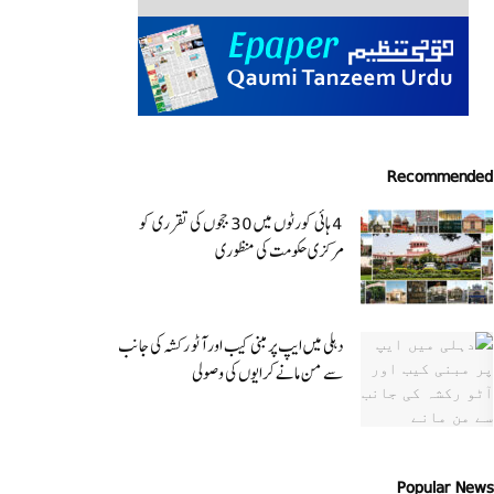
Recommended
4 ہائی کورٹوں میں 30 ججوں کی تقرری کو
مرکزی حکومت کی منظوری
دہلی میں ایپ پر مبنی کیب اور آٹو رکشہ کی جانب
سے من مانے کرایوں کی وصولی
Popular News