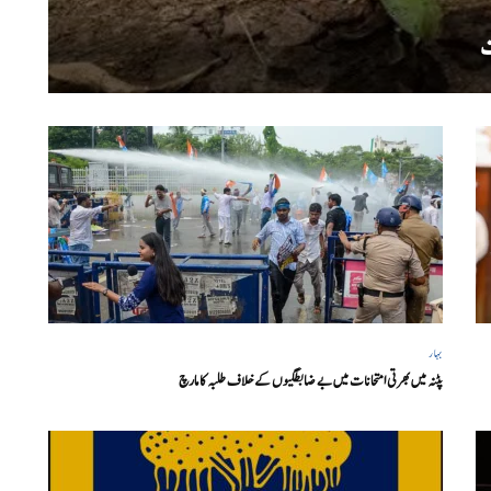
بہار
پٹنہ میں بھرتی امتحانات میں بے ضابطگیوں کے خلاف طلبہ کا مارچ