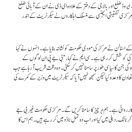
۔ ایروڈ ضلع اور بالاجی کے دفتر کے علاوہ ای ڈی نے ان کے آبائی ضلع
 دوسرا موقع ہے کہ مرکزی تفتیشی ایجنسی سے منسلک اہلکاروں نے سیکرٹریٹ کے اندر
 کے اسٹالن نے مرکز کی مودی حکومت کو نشانہ بنایا ہے۔ انہوں نے کہا
ے کی کوشش کر رہی ہے۔ سی ایم نے کہا، ”بی جے پی ان لوگوں کے
ی جن کا سیاسی طور پر سامنا نہیں کر سکتی۔ وہ وقت قریب آ رہا ہے جب
ون کا وعدہ کیا لیکن سمجھ نہیں آیا کہ سیکرٹریٹ میں وزیر کے کمرے کی
ی کارروائی ہے۔ ہم ہر چیز کا سامنا کریں گے۔ مرکزی حکومت غیر بی جے
رناٹک، دہلی میں کیا اور اب وہ تمل ناڈو میں کر رہے ہیں۔ ہم اس کا