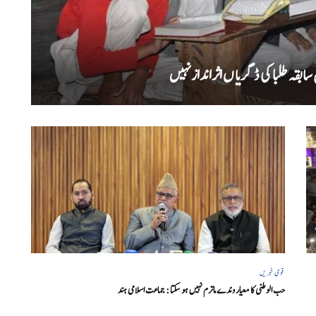
بقہ طلبا کی ڈگریا ں اثرانداز نہیں
قومی خبریں
حب الوطنی کا معیار وندے ماترم نہیں ہو سکتا : جماعت اسلامی ہند