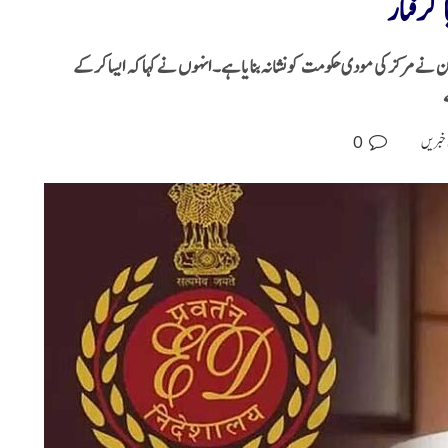
 گرفتار
لن نے مرکز کی مودی حکومت کو نشانہ بنایا ہے۔ انہوں نے کہا کہ ایسا کرکے
0
 خبریں