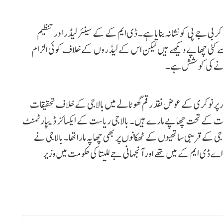
 جے پی کو نشانہ بنایا ہے۔ ڈی ایم کے کے سینئر لیڈر اور تنظیم
یسے کئی چھاپے دیکھے ہیں لیکن اس کے لیڈروں کے خلاف کوئی الزام
م کرنے کی کوشش ہے۔
 پر نوکری کے عوض نقد رقم گھوٹالے میں بالاجی کے خلاف تحقیقات
ات کے تحت چھاپے مارے ہیں۔ بالاجی ریاست کے ایکسائز ڈیپارٹمنٹ
جی کے قریبی ساتھیوں کے ٹھکانوں پر بھی چھاپہ مارا تھا۔ بالاجی نے
ی اے ڈی ایم کے میں تھے اور آنجہانی جے للیتا کی حکومت میں وزیر