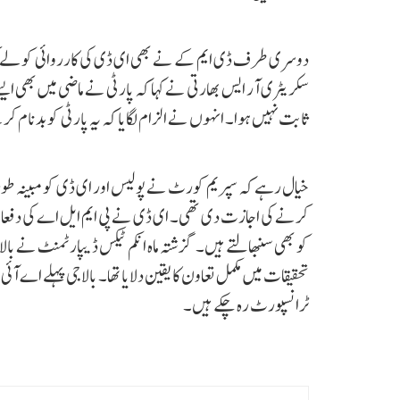
دوسری طرف ڈی ایم کے نے بھی ای ڈی کی کارروائی کو لے کر بی
سکریٹری آر ایس بھارتی نے کہا کہ پارٹی نے ماضی میں بھی ا
ثابت نہیں ہوا۔ انہوں نے الزام لگایا کہ یہ پارٹی کو بدنا
خیال رہے کہ سپریم کورٹ نے پولیس اور ای ڈی کو مبینہ طور
کرنے کی اجازت دی تھی۔ ای ڈی نے پی ایم ایل اے کی دفع
کو بھی سنبھالتے ہیں۔ گزشتہ ماہ انکم ٹیکس ڈیپارٹمنٹ نے بالا
تحقیقات میں مکمل تعاون کا یقین دلایا تھا۔ بالاجی پہلے اے آئ
ٹرانسپورٹ رہ چکے ہیں۔