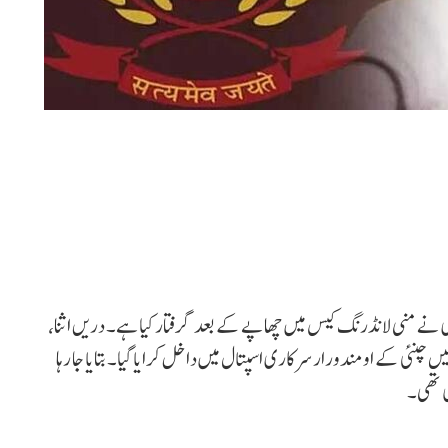
ی نے منی لانڈرنگ کیس میں چھاپے کے بعد گرفتار کیا ہے۔ دریں اثنا،
چنئی کے اومندورار سرکاری اسپتال میں داخل کرایا گیا۔ بتایا جا رہا
ی تھی۔