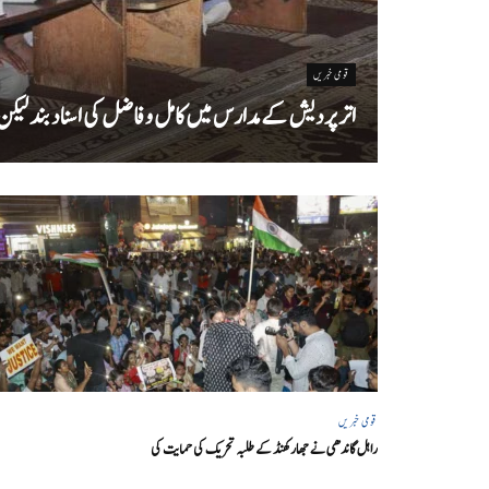
قومی خبریں
اتر پردیش کےمدارس میں کامل و فاضل کی اسناد بند لیکن سا
قومی خبریں
راہل گاندھی نے جھارکھنڈ کے طلبہ تحریک کی حمایت کی