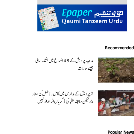
Recommended
مدھیہ پردیش کے 48 اضلاع میں خشک سالی
جیسے حالات
اتر پردیش کےمدارس میں کامل و فاضل کی اسناد
بند لیکن سابقہ طلبا کی ڈگریا ں اثرانداز نہیں
Popular News