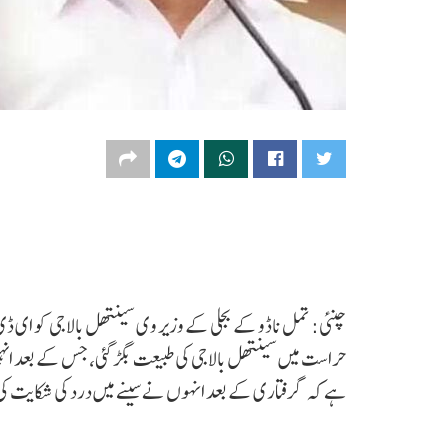
چنئی: تمل ناڈو کے بجلی کے وزیر وی سینتھل بالاجی کو ای ڈ
حراست میں سینتھل بالاجی کی طبیعت بگڑ گئی، جس کے بعد انہیں 
ہے کہ گرفتاری کے بعد انہوں نے سینے میں درد کی شکایت ک