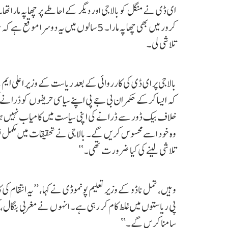
ای ڈی نے منگل کو بالاجی اور دیگر کے احاطے پر چھاپہ مارا تھا
کرور میں بھی چھاپہ مارا۔ 5 سالوں میں یہ
تلاشی لی۔
بالاجی پر ای ڈی کی کارروائی کے بعد ریاست کے وزیر اعلی ایم
کہ ایسا کرکے حکمران بی جے پی اپنے سیاسی حریفوں کو ڈران
خلاف بیک ڈور سے ڈرانے کی اپنی سیاست میں کامیاب نہیں ہوگ
وہ خود اسے محسوس کریں گے۔ بالاجی نے تحقیقات میں مکمل تعا
تلاشی لینے کی کیا ضرورت تھی۔‘‘
وہیں، تمل ناڈو کے وزیر تعلیم پونموڈی نے کہا، ’’یہ انتقام ک
پی ریاستوں میں غلط کام کر رہی ہے۔ انہوں نے مغربی بنگال، ک
سامنا کریں گے۔‘‘