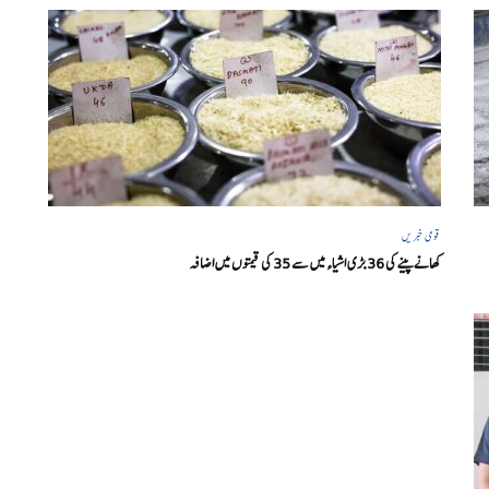
قومی خبریں
کھانے پینے کی 36 بڑی اشیاء میں سے 35 کی قیمتوں میں اضافہ