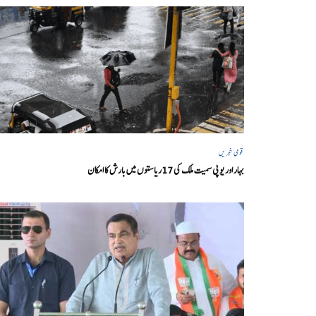
قومی خبریں
بہار اور یو پی سمیت ملک کی 17ریاستوں میں بارش کا امکان