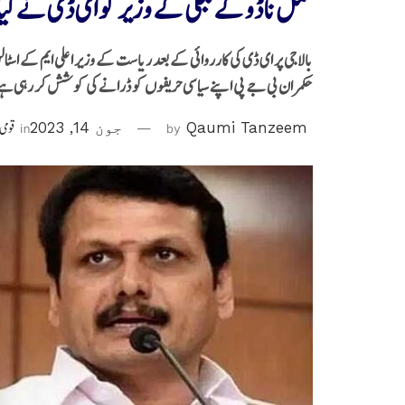
تمل ناڈو کے بجلی کے وزیر کو ای ڈی نے کیا
بالاجی پر ای ڈی کی کارروائی کے بعد ریاست کے وزیر اعلی ایم کے اسٹا
حکمران بی جے پی اپنے سیاسی حریفوں کو ڈرانے کی کوشش کر رہی ہے
Qaumi Tanzeem
by
جون 14, 2023
in
قومی