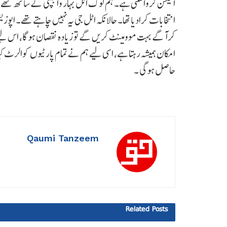
انتخابات کرادیا تھا۔ حالانکہ اٹل جی یہ نہیں چاہتے تھے۔ اپوزی
کرآگے بہت موومینٹ کریں گے تو زیادہ نقصان ہو گا، اس لیے وہ
امکان ہمیشہ رہتا ہے، اسی لیے ہم نے تمام پارٹیوں کوالرٹ 
حاصل ہوگی ۔
Qaumi Tanzeem
Related
Posts