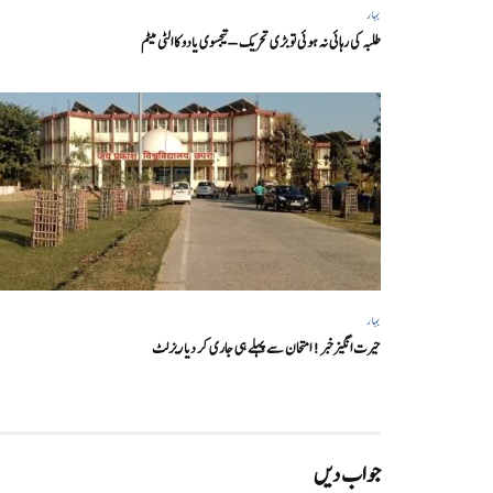
بہار
طلبہ کی رہائی نہ ہوئی تو بڑی تحریک – تیجسوی یادو کا الٹی میٹم
بہار
حیرت انگیزخبر ! امتحان سے پہلے ہی جاری کر دیا ریزلٹ
جواب دیں