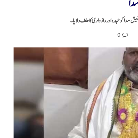
سدا
ش سداکو عہدہ اور راز داری کا حلف دلایا۔
0