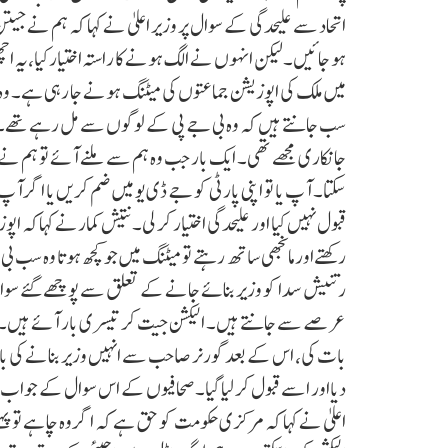
اتحاد سے علیحدگی کے سوال پر وزیر اعلیٰ نے کہا کہ ہم نے جیتن 
ہو جائیں۔لیکن انہوں نے الگ ہونے کا راستہ اختیارکیا،یہ اچ
میں ملک کی اپوزیشن جماعتوں کی میٹنگ ہونے جا رہی ہے۔ وہ 
سب جانتے ہیں کہ وہ بی جے پی کے لوگوں سے مل رہے تھے۔ ہ
جانکاری مجھے تھی۔ ایک بار جب وہ ہم سے ملنے آئے تو ہم 
سکتا۔ آپ یا تو اپنی پارٹی کو جے ڈی یو میں ضم کریں یا اگر ا
قبول نہیں کیا اور علیحدگی اختیار کر لی۔نتیش کمارنے کہاکہ اپوز
رکھتےاورمانجھی ساتھ رہتے تو میٹنگ میں جو کچھ ہوتا وہ سب بی
رتنیش سدا کو وزیر بنائے جانے کے تعلق سے پوچھے گئے سوال
عرصے سے جانتے ہیں۔ الیکشن جیت کر تیسری بار آئے ہیں۔ ہ
بات کی، اس کے بعد گورنر صاحب سے انہیں وزیر بنانے کی بات 
دیااور اسے قبول کر لیا گیا۔صحافیوں کے اس سوال کے جواب م
اعلیٰ نے کہا کہ مرکزی حکومت کو حق ہے کہ اگر وہ چاہے تو 