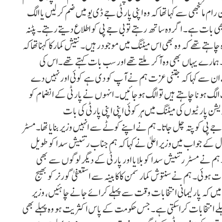
رام مانجھی سے کہا تھا کہ وہ اپنی پارٹی جے ڈی یو میں ضم کر لیں یا الگ
ھی بات ہے۔ اگر وہ ساتھ رہتے تو بی جے پی کو اطلاع دیتے رہتے۔ پٹنہ
چاہتےتھے کہ وہ بھی اس میٹنگ میں موجودرہیں۔ نتیش کمارکا کہناتھاکہ
مارے یہاں بھی وہ آکر ملتے تھے اور سب بات کہتے تھے۔اس کی
نے ان سے کہا کہ جتنی عزت ہم نے آپ کو دی ہے کوئی اور نہیں دے
ٓپ الگ ہونا چاہتے ہیں تو الگ ہوجائیں۔ انہوں نے پارٹی کے انضمام کو
یشن پارٹیوں کی میٹنگ میں ہر کوئی اپنی اپنی پارٹی کی بات
 جے پی کو پتہ چل جاتا۔ ہم نے اپنے کوٹے سے انہیں وزیر بنایا تھا۔مسٹر
 کے جواب میں وزیر اعلیٰ نے کہا کہ ہم جناب رتنیش سدا کو طویل
م نے مسٹر رتنیش سدا کوبلایا اور پارٹی کے دیگر لوگوں سے بھی
ہوئی۔ ہم نے سنتوش کمار سمن کاکابینہ سے استعفیٰ گورنر کو بھیج
یں کہ پارلیمانی انتخابات وقت سے پہلے کرائے جانے چاہئیں، وزیر
پہلے انتخابات کراسکتی ہے۔ جس حکومت کے پاس اکثریت ہو وہ پہلے بھی