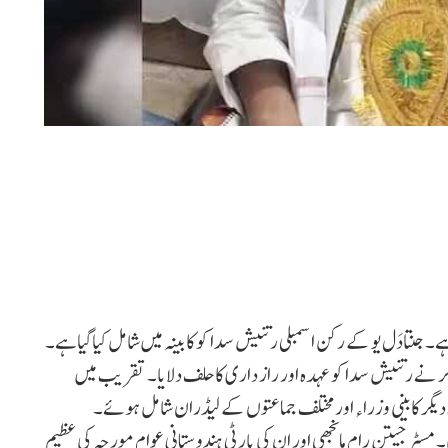
ہے۔ جنتادَل یو کے رکن اسمبلی رتنیش سداکو کابینہ میں شامل کیاگیاہے۔
ر نے رتنیش سداکو عہدہ اور راز داری کا حلف دلایا۔ تقریب میں
اوہ دیگر کابینی وزراء اور مختلف جماعتوں کے لیڈران شامل ہوئے۔
مسٹر جیتن رام مانجھی اور ان کی پارٹی ہندوستانی عوام مورچہ کی عظیم