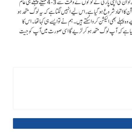
الیکشن کروا سکتی ہے۔ ہم لوگ اٹل بہار واجپئی کے ساتھ تھے،تو ان کی اپنی پارٹی کے لوگوں نے وقت سے 3-4 مہینے پہلے ہی عام
شن کا اتحاد شروع ہو گیا ہے، اس لیے انہیں لگتا ہے کہ یہ لوگ متحد ہو
 پہلے بھی الیکشن کروا سکتے ہیں۔ ہم نے توایسے ہی کہا تھا۔ اس کا
کیا ہے کہ آپ لوگ متحد ہوکر لڑیے گا اسی صورت میں آپ کو جیت