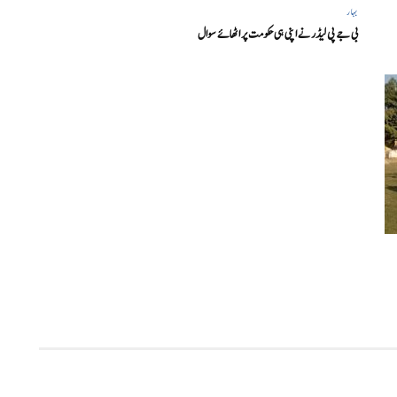
بہار
بی جے پی لیڈر نے اپنی ہی حکومت پر اٹھائے سوال