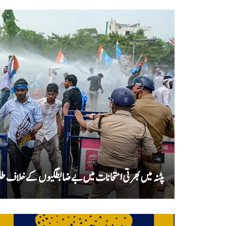
بہار
پٹنہ میں بھرتی امتحانات میں بے ضابطگیوں کے خلاف طلب