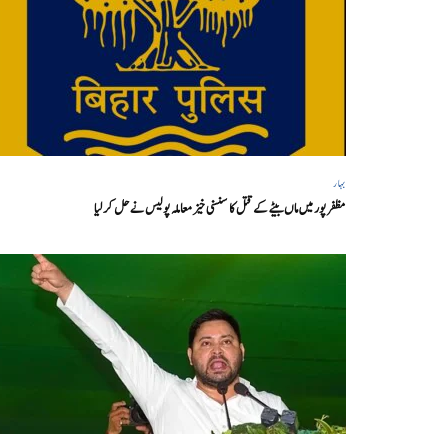
بہار
مظفر پور میں ماں بیٹے کے قتل کا سنسنی خیز معاملہ پولیس نے حل کر لیا