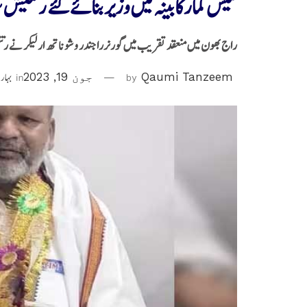
نتیش کمارکابینہ میں وزیر بنائے گئے رتنیش 
راج بھون میں منعقد تقریب میں گورنرراجندر وشوناتھ ارلیکر نے رتنی
Qaumi Tanzeem
by
جون 19, 2023
in
بہار