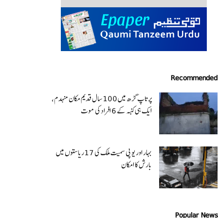
Recommended
پرتاپ گڑھ میں 100 سال قدیم مکان منہدم،
ایک ہی کنبہ کے 6 افراد کی موت
بہار اور یو پی سمیت ملک کی 17ریاستوں میں
بارش کا امکان
Popular News