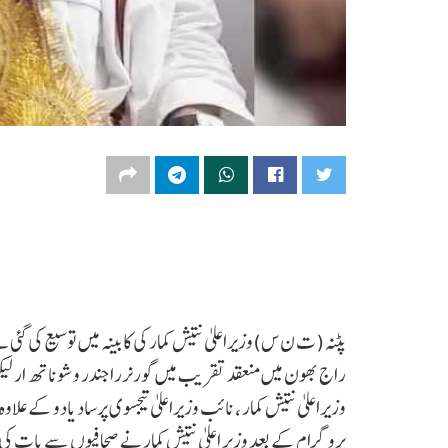
پٹنہ(ت ن س)وزیراعلیٰ نتیش کمار کی کابینہ میں توسیع کی گئی 
راج بھون میں منعقد تقریب میں گورنرراجندر وشوناتھ ارلیک
وزیراعلیٰ نتیش کمار ، نائب وزیراعلیٰ تیجسوی پرساد یادو کے عل
پروگرام کے بعد وزیر اعلیٰ نتیش کمارنے صحافیوں سے بات کی۔ 