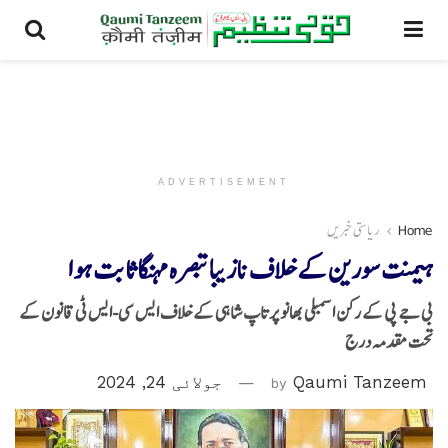
ADVERTISEMENT
Home
ریاستی خبریں
ہیمنت سورین کے خلاف نازیبا تبصرہ مہنگا ثابت ہوا
بی جے پی کے رکن اسمبلی بھانو پرتاپ شاہی کے خلاف ایس سی-ایس ٹی قانون کے
تحت مقدمہ درج
Qaumi Tanzeem
by
جولائی 24, 2024