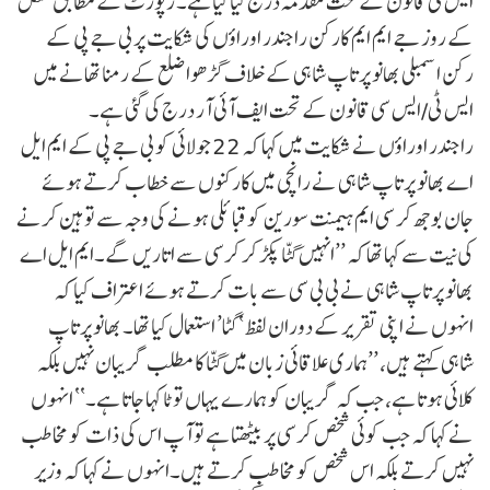
ایس ٹی قانون کے تحت مقدمہ درج کیا گیا ہے۔ رپورٹ کے مطابق منگل
کے روز جے ایم ایم کارکن راجندر اوراؤں کی شکایت پر بی جے پی کے
رکن اسمبلی بھانو پرتاپ شاہی کے خلاف گڑھوا ضلع کے رمنا تھانے میں
ایس ٹی/ایس سی قانون کے تحت ایف آئی آر درج کی گئی ہے۔
راجندر اوراؤں نے شکایت میں کہا کہ 22 جولائی کو بی جے پی کے ایم ایل
اے بھانو پرتاپ شاہی نے رانچی میں کارکنوں سے خطاب کرتے ہوئے
جان بوجھ کر سی ایم ہیمنت سورین کو قبائلی ہونے کی وجہ سے توہین کرنے
کی نیت سے کہا تھا کہ ’’انہیں گٹّا پکڑ کر کرسی سے اتاریں گے۔ایم ایل اے
بھانو پرتاپ شاہی نے بی بی سی سے بات کرتے ہوئے اعتراف کیا کہ
انہوں نے اپنی تقریر کے دوران لفظ ‘گٹا’ استعمال کیا تھا۔ بھانو پرتاپ
شاہی کہتے ہیں، ’’ہماری علاقائی زبان میں گٹّا کا مطلب گریبان نہیں بلکہ
کلائی ہوتا ہے، جب کہ گریبان کو ہمارے یہاں توٹا کہا جاتا ہے۔‘‘ انہوں
نے کہا کہ جب کوئی شخص کرسی پر بیٹھتا ہے تو آپ اس کی ذات کو مخاطب
نہیں کرتے بلکہ اس شخص کو مخاطب کرتے ہیں۔انہوں نے کہا کہ وزیر