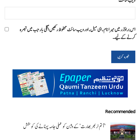
ویب‌ سائٹ
اس براؤزر میں میرا نام، ای میل، اور ویب سائٹ محفوظ رکھیں اگلی بار جب میں تبصرہ
کرنے کےلیے۔
Recommended
‘ آتم نربھر بھارت’ کے وژن کو عملی جامہ پہنانے کی کوشش