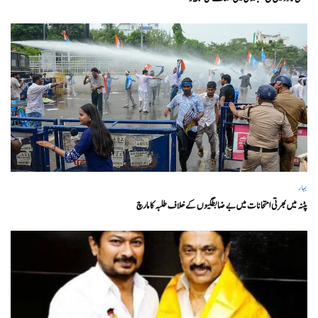
بہار
پٹنہ میں بھرتی امتحانات میں بے ضابطگیوں کے خلاف طلبہ کا مارچ