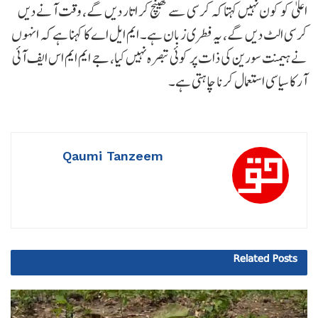
اعلیٰ کو کون نہیں کہتا کہ کرسی سے کھینچ کر اتار دیں گے، وقت آنے دیں
کرسی الٹ دیں گے، یہ فطری زبان ہے۔ ایم ایل اے کا کہنا ہے کہ انہوں
نے ہیمنت سورین کی ذات پر کوئی تبصرہ نہیں کیا، جے ایم ایم اس ایف آئی
آر کا سیاسی استعمال کرنا چاہتی ہے۔
Qaumi Tanzeem
Related
Posts