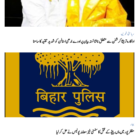
ریاستی خبریں
اداکارہ تریشا کرشنن سے متعلق ناشائستہ بیان پر اودے ندھی اسٹالن کو شدید تنقید کا سامنا
بہار
مظفر پور میں ماں بیٹے کے قتل کا سنسنی خیز معاملہ پولیس نے حل کر لیا