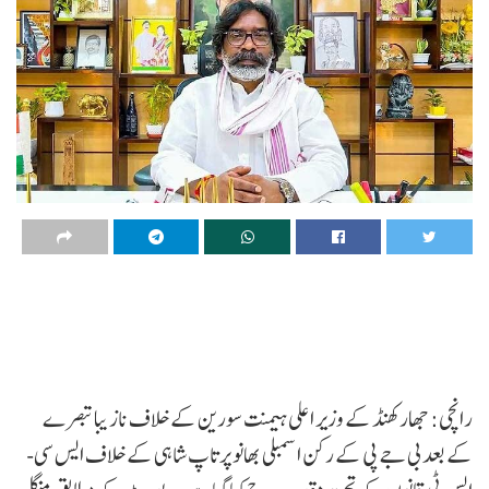
رانچی: جھارکھنڈ کے وزیر اعلی ہیمنت سورین کے خلاف نازیبا تبصرے
کے بعد بی جے پی کے رکن اسمبلی بھانو پرتاپ شاہی کے خلاف ایس سی-