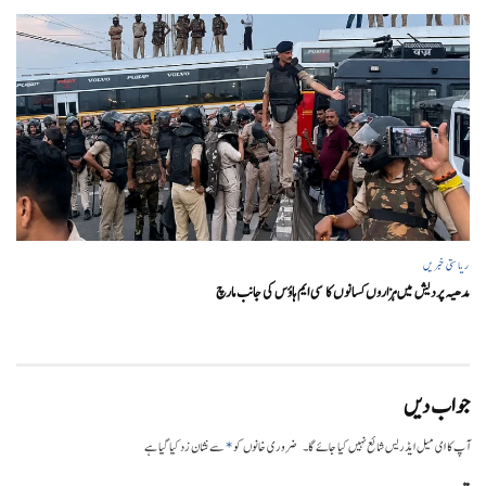
ریاستی خبریں
مدھیہ پردیش میں ہزاروں کسانوں کا سی ایم ہاؤس کی جانب مارچ
جواب دیں
*
آپ کا ای میل ایڈریس شائع نہیں کیا جائے گا۔
ضروری خانوں کو
سے نشان زد کیا گیا ہے