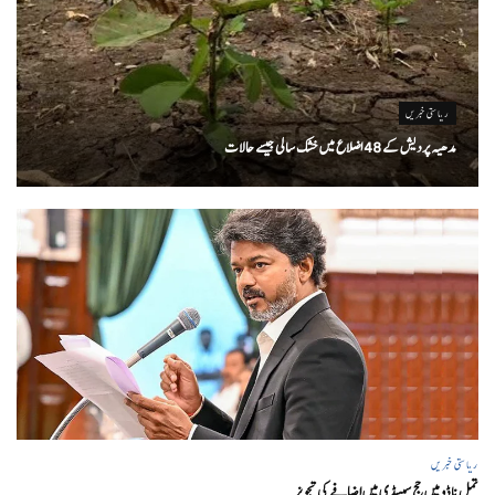
ریاستی خبریں
مدھیہ پردیش کے 48 اضلاع میں خشک سالی جیسے حالات
ریاستی خبریں
تمل ناڈو میں حج سبسڈی میں اضافے کی تجویز