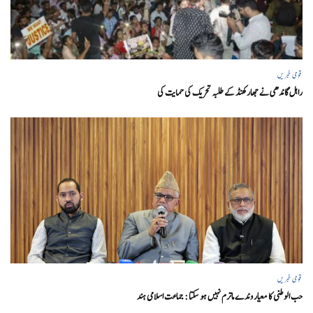
قومی خبریں
راہل گاندھی نے جھارکھنڈ کے طلبہ تحریک کی حمایت کی
قومی خبریں
حب الوطنی کا معیار وندے ماترم نہیں ہو سکتا : جماعت اسلامی ہند