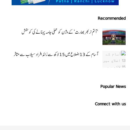
Recommended
‘ آتم نربھر بھارت’ کے وژن کو عملی جامہ پہنانے کی کوشش
آسام کے 13 اضلاع میں 15 لاکھ سے زائد افراد سیلاب سے متاثر
Popular News
Connect with us