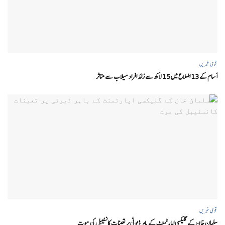
قومی خبریں
آسام کے 13 اضلاع میں 15 لاکھ سے زائد افراد سیلاب سے متاثر
قومی خبریں
سلمان خان کے گلیکسی اپارٹمنٹ کے باہر ڈیوٹی پر تعینات کانسٹیبل کی موت