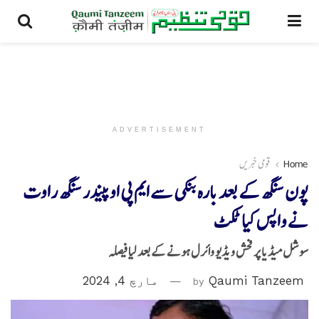
ADVERTISEMENT
Home
قومی خبریں
پون سنگھ کے بعد بارہ بنکی سے ایم پی اوپیندر سنگھ راوت
نے واپس کیا ٹکٹ
سوشل میڈیا پر فحش ویڈیو وائرل ہونے کے بعد لیا فیصلہ
Qaumi Tanzeem
by
مارچ 4, 2024