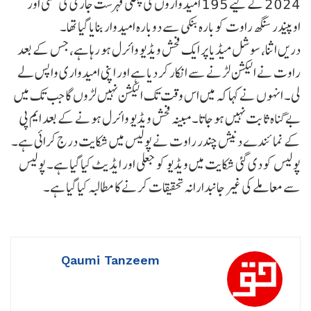
2024 کے لیے 195 امیدواروں کی پہلی فہرست جاری کی تھی اور
اوپیندر سنگھ راوت کو بارہ بنکی سے دوبارہ امیدوار بنایا گیا تھا۔
دریں اثنا، سوشل میڈیا پر ایک فحش ویڈیو وائرل ہو رہا ہے، جس کے بعد
راوت نے الیکشن لڑنے سے انکار کر دیا ہے اور اپنی امیدواری واپس لے
لی۔ انہوں نے کہا کہ میں اس وقت تک الیکشن نہیں لڑوں گا جب تک میں
بے گناہ ثابت نہیں ہو جاتا۔مبینہ فحش ویڈیو وائرل ہونے کے بعد ایم پی
کے نمائندے دنیش چندر راوت نے پولیس میں شکایت درج کرائی ہے۔
پولیس کو دی گئی شکایت میں ویڈیو کو جعلی اور ایڈیٹ کیا گیا ہے۔ پولیس
سے معاملے کی غیر جانبدارانہ تحقیقات کرنے کا مطالبہ کیا گیا ہے۔
Qaumi Tanzeem