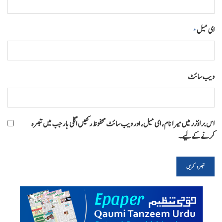
ای میل
*
ویب‌ سائٹ
اس براؤزر میں میرا نام، ای میل، اور ویب سائٹ محفوظ رکھیں اگلی بار جب میں تبصرہ
کرنے کےلیے۔