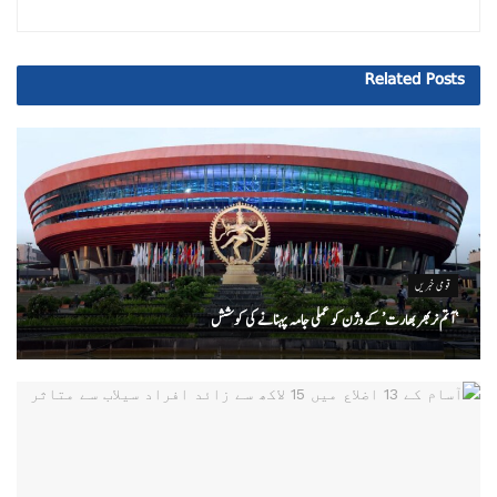
Related
Posts
قومی خبریں
‘ آتم نربھر بھارت’ کے وژن کو عملی جامہ پہنانے کی کوشش