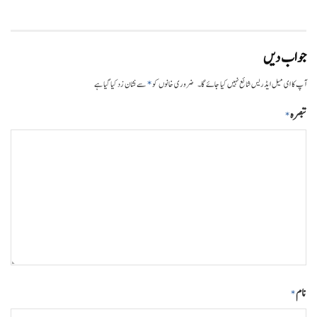
جواب دیں
*
آپ کا ای میل ایڈریس شائع نہیں کیا جائے گا۔
ضروری خانوں کو
سے نشان زد کیا گیا ہے
تبصرہ
*
نام
*