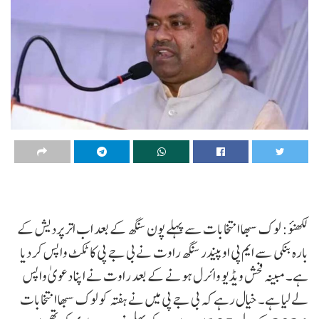
لکھنؤ: لوک سبھا انتخابات سے پہلے پون سنگھ کے بعد اب اتر پردیش کے
بارہ بنکی سے ایم پی اوپیندر سنگھ راوت نے بی جے پی کا ٹکٹ واپس کر دیا
ہے۔ مبینہ فحش ویڈیو وائرل ہونے کے بعد راوت نے اپنا دعویٰ واپس
لے لیا ہے۔ خیال رہے کہ بی جے پی میں نے ہفتہ کو لوک سبھا انتخابات