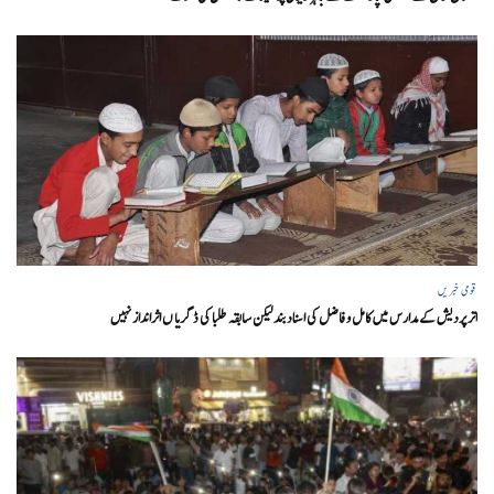
قومی خبریں
اتر پردیش کےمدارس میں کامل و فاضل کی اسناد بند لیکن سابقہ طلبا کی ڈگریا ں اثرانداز نہیں