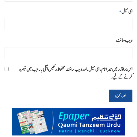
ای میل
*
ویب‌ سائٹ
اس براؤزر میں میرا نام، ای میل، اور ویب سائٹ محفوظ رکھیں اگلی بار جب میں تبصرہ
کرنے کےلیے۔