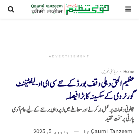
ADVERTISEMENT
Home
ریاستی خبریں
عظیم الحق دہلی وقف بورڈ کےنئے سی ای او-لیفٹیننٹ
گورنر وی کےسکسینہ کا بڑا فیصلہ
قانونی دفعات پر عمل نہ کرنے اور معاملے میں لاپرواہی برتنے کے لیے عام آدمی
پارٹی پر سخت تنقید
Qaumi Tanzeem
by
جنوری 5, 2025