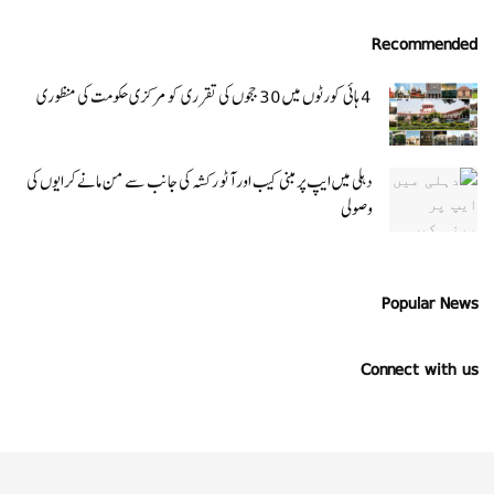
Recommended
4 ہائی کورٹوں میں 30 ججوں کی تقرری کو مرکزی حکومت کی منظوری
دہلی میں ایپ پر مبنی کیب اور آٹو رکشہ کی جانب سے من مانے کرایوں کی
وصولی
Popular News
Connect with us