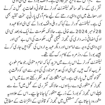
نے عظیم الحق کے نام پر مہر لگا دی ہے۔ وقف بورڈ کے سی ای او کی
تقرری کے ساتھ ساتھ لیفٹننٹ گورنر نے قانونی دفعات پر عمل نہ کرنے
اور معاملے میں لاپرواہی برتنے کے لیے عام آدمی پارٹی پر سخت تنقید بھی
کی ہے۔ لیفٹننٹ گورنر نے کہا کہ دہلی وقف بورڈ کے سی ای او کا عہدہ
28 نومبر 2024 سے خالی ہے۔ حالانکہ حکومت نے ایک ماہ بعد سی ای
او کی اضافی ذمہ داری کی تجویز بھیجی تھی۔ حکومت کی اس بے حسی اور
لاپرواہی کی وجہ سے اماموں اور دیگر عہدیداروں کی تنخواہیں جاری کرنے
جیسے بورڈ کے روزمرہ کے کام رک گئے تھے۔
لیفٹننٹ گورنر نے اس بارے میں مزید کہا کہ امام و متولی، جو عام طور پر
غریب لوگ ہیں، سی ای او کی عدم موجودگی کی وجہ سے ان کو وقت پر
تنخواہ نہیں مل پا رہی ہے۔ ان مشکلات کو مدنظر رکھتے ہوئے میں اس
تجویز کو منظوری دے رہا ہوں۔ حالانکہ تقرری کے عمل میں آنے سے
پہلے اس تجویز کو بورڈ کے ذریعے منظور کیا جانا چاہیے۔ اس کے علاوہ یہ
مشورہ دیا جاتا ہے کہ مستقبل میں تجویز کو قانون کے التزامات کے مطابق