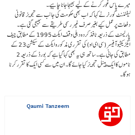
میرے پاس غور کرنے کے لیے بھیجا جانا چاہیے۔
لیفٹننٹ گورنر نے کہا کہ اب بھی حکومت کی جانب سے تجویز قانونی
دفعات پر عمل کیے بغیر صرف غیر رسمی طریقے سے بھیجی گئی ہے۔
پارلیمنٹ کے ذریعہ نافذ کردہ دہلی وقف ایکٹ 1995 کے مطابق چیف
ایگزیکٹیو آفیسر (سی ای او) کی تقرری مذکورہ ایکٹ کے سیکشن 23 کے
مطابق کی جانی ہے۔ ساتھ ہی یہ بھی کہا گیا ہے کہ بورڈ کے ذریعہ 2
ناموں کا ایک پینل تجویز کیا جائے گا۔ ان میں سے کسی ایک کا تقرر کرنا
ہوگا۔
Qaumi Tanzeem