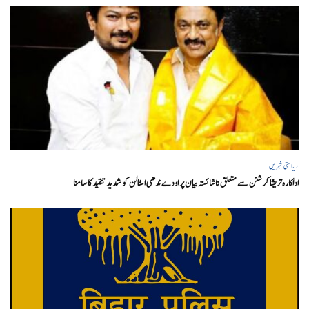
ریاستی خبریں
اداکارہ تریشا کرشنن سے متعلق ناشائستہ بیان پر اودے ندھی اسٹالن کو شدید تنقید کا سامنا