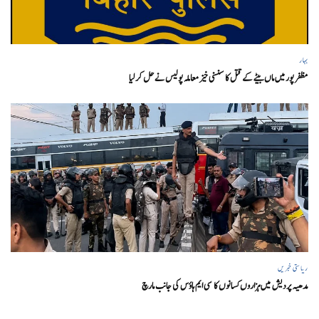
بہار
مظفر پور میں ماں بیٹے کے قتل کا سنسنی خیز معاملہ پولیس نے حل کر لیا
ریاستی خبریں
مدھیہ پردیش میں ہزاروں کسانوں کا سی ایم ہاؤس کی جانب مارچ