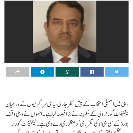
دہلی میں اسمبلی انتخاب کے پیش نظر جاری سیاسی سرگرمیوں کے درمیان
لیفٹیننٹ گورنر وی کے سکسینہ نے بڑا فیصلہ لیا ہے۔ انہوں نے دہلی وقف
بورڈ کے سی ای او کی تقرری کو منظوری دے دی ہے۔ لیفٹیننٹ گورنر