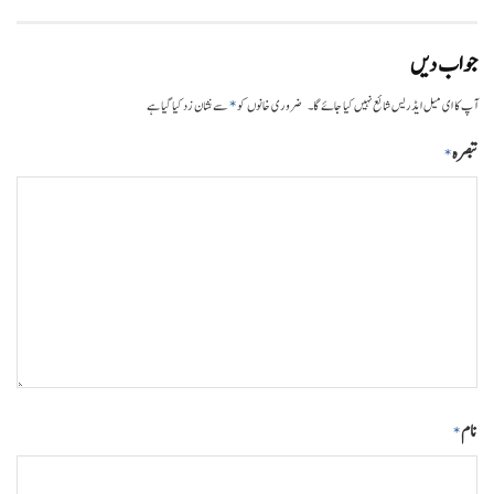
جواب دیں
*
آپ کا ای میل ایڈریس شائع نہیں کیا جائے گا۔
ضروری خانوں کو
سے نشان زد کیا گیا ہے
تبصرہ
*
نام
*