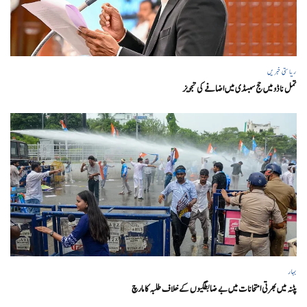
ریاستی خبریں
تمل ناڈو میں حج سبسڈی میں اضافے کی تجویز
بہار
پٹنہ میں بھرتی امتحانات میں بے ضابطگیوں کے خلاف طلبہ کا مارچ