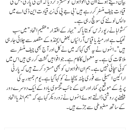
بیان دیتے ہوئے اان کی افواہوں کو مسترد کردیاکہ ان کی پارٹی جس کی
قیادت چیف منسٹر کررہے ہیں‘ بی جے پی کی زیرقیادت این ڈی اے میں
واپس لوٹنے کی سونچ رہی ہے۔
کشواہا نے رپورٹرس کو بتایاکہ ”بہار کے اقتدار ”عظیم اتحاد“ میں سب
ٹھیک ہے اور میڈیا قیاس آرائیاں بعض ایجنڈہ کے مقصد سے چلائی جارہی
ہیں“۔انہوں نے یہ بھی کہاکہ میں نے کل اور آج بھی چیف منسٹر سے
ملاقات کی ہے۔ یہ معمول کاکام ہے۔جو افواہیں گشت کررہی ہیں اس میں
کوئی سچائی نہیں ہے۔ہم ان افواہوں کوبھی مسترد کرتے ہیں کہ پارٹی
اراکین اسمبلی سے فوری پٹنہ پہنچانے کو کہا گیا ہے۔یوم جمہوریہ کی
پریڈکے موقع پر کمار اور ان کے نائب تیجسوی یادو کے ایک دوسرے دور
بیٹھنے پر روشنی ڈالتے ہوئے انہوں نے زوردیکر کہا ہے کہ ”ہم انڈیا اتحاد
کے ساتھ مضبوطی سے جڑے ہیں۔