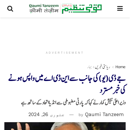
ADVERTISEMENT
Home
ریاستی خبریں
بہار
جے ڈی(یو)کی جانب سےاین ڈی اے میں واپس ہونے
کی خبر مسترد
وزیر اعلیٰ نتیش کمار نے کہاکہ پارٹی مضبوطی سے انڈیااتحادکے ساتھ ہے
Qaumi Tanzeem
by
جنوری 26, 2024