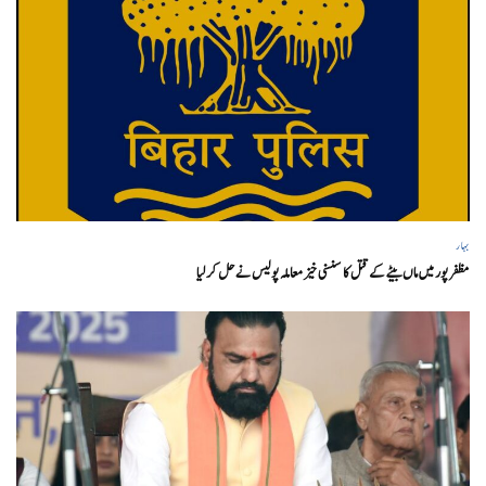
بہار
مظفر پور میں ماں بیٹے کے قتل کا سنسنی خیز معاملہ پولیس نے حل کر لیا