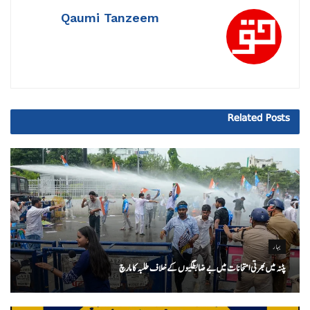
Qaumi Tanzeem
Related
Posts
بہار
پٹنہ میں بھرتی امتحانات میں بے ضابطگیوں کے خلاف طلبہ کا مارچ