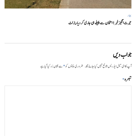
بہار
حیرت انگیزخبر ! امتحان سے پہلے ہی جاری کر دیا ریزلٹ
جواب دیں
*
آپ کا ای میل ایڈریس شائع نہیں کیا جائے گا۔
ضروری خانوں کو
سے نشان زد کیا گیا ہے
تبصرہ
*