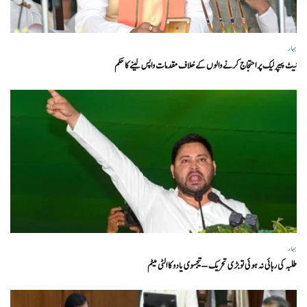
بہار
نیٹ پیپر لیک پر احتجاج کرنے والوں کے خلاف مقدمات واپس لینے کا حکم
بہار
طلبہ کی رہائی نہ ہوئی تو بڑی تحریک – تیجسوی یادو کا الٹی میٹم