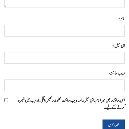
نام
*
ای میل
*
ویب‌ سائٹ
اس براؤزر میں میرا نام، ای میل، اور ویب سائٹ محفوظ رکھیں اگلی بار جب میں تبصرہ
کرنے کےلیے۔