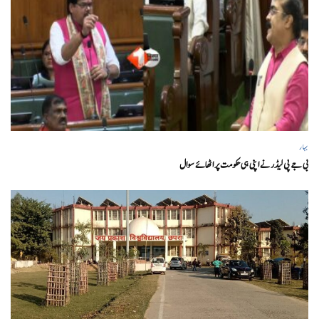
بہار
بی جے پی لیڈر نے اپنی ہی حکومت پر اٹھائے سوال