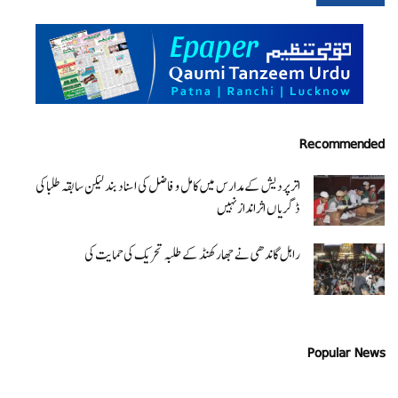
Recommended
اتر پردیش کےمدارس میں کامل و فاضل کی اسناد بند لیکن سابقہ طلبا کی
ڈگریا ں اثرانداز نہیں
راہل گاندھی نے جھارکھنڈ کے طلبہ تحریک کی حمایت کی
Popular News