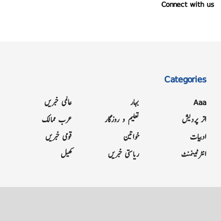
Connect with us
Categories
Aaa
بہار
عالمی خبریں
اتر پردیش
تعلیم و روزگار
عرب ممالک
ادبیات
خواتین
قومی خبریں
انٹرٹینمنٹ
ریاستی خبریں
کھیل
Grievance
Terms & Conditions
Advertise
About
Contact
Letter to Editor