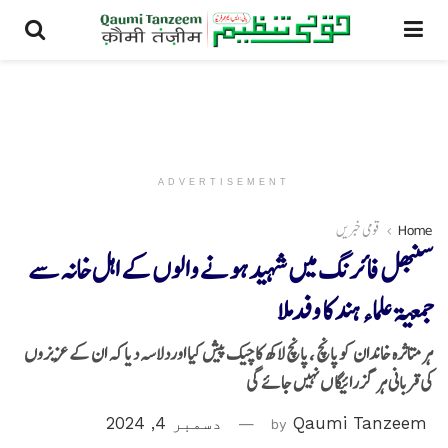
ADVERTISEMENT
Home
قومی خبریں
سنبھل فائرنگ میں شہید ہونے والوں کے اہل خانہ سے
جمعیۃ علماء ہند کا وفدملا
ہر متاثرہ خاندان کوپانچ ،پانچ لاکھ کا چیک پیش کیا اوردلاسہ دیا کہ ان کے عزیزوں
کی قربانی ہر گز رائیگا ں نہیں جائے گی
Qaumi Tanzeem
by
دسمبر 4, 2024