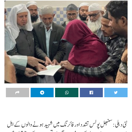
نئی دہلی: سنبھل پولس تشدد اور فائرنگ میں شہید ہونے والوں کے اہل