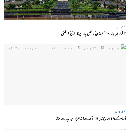
قومی خبریں
‘ آتم نربھر بھارت’ کے وژن کو عملی جامہ پہنانے کی کوشش
قومی خبریں
آسام کے 13 اضلاع میں 15 لاکھ سے زائد افراد سیلاب سے متاثر