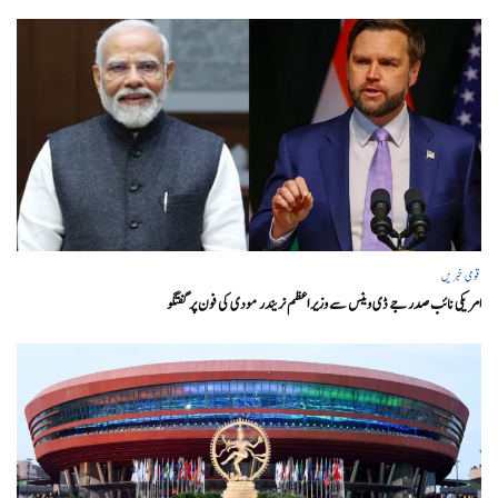
قومی خبریں
امریکی نائب صدر جے ڈی وینس سے وزیر اعظم نریندر مودی کی فون پر گفتگو