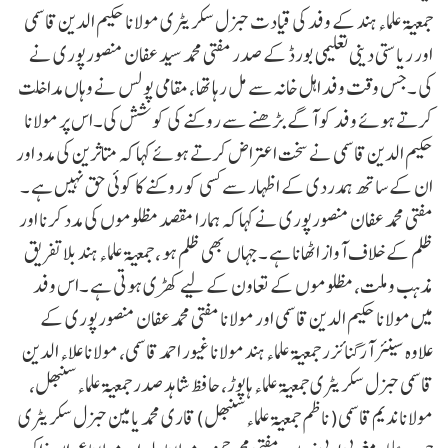
جمعیۃ علماء ہند کے وفد کی قیادت جنرل سکریٹری مولانا حکیم الدین قاسمی
اور ریاستی دینی تعلیمی بورڈ کے صدر مفتی محمد سید عفان منصورپوری نے
کی ۔جس وقت وفد اہل خانہ سے مل رہا تھا ، مقامی پولس نے وہاں مداخلت
کرتے ہوئے وفد کو آگے بڑھنے سے روکنے کی کوشش کی۔اس پر مولانا
حکیم الدین قاسمی نے سخت اعتراض کرتے ہوئے کہا کہ متاثرین کی مدد اور
ان کے ساتھ ہمدردی کے اظہار سے کسی کو روکنے کا کوئی حق نہیں ہے ۔
مفتی محمد عفان منصورپوری نے کہا کہ ہمارا مقصد مظلوموں کی مدد کرنا اور
ظلم کے خلاف آواز اٹھانا ہے ۔جہاں بھی ظلم ہو ، جمعیۃ علماء ہند بلاتفریق
مذہب وملت، مظلوموں کے تعاون کے لیے کھڑی ہوتی ہے ۔اس وفد
میں مولانا حکیم الدین قاسمی اور مولانا مفتی محمد عفان منصورپوری کے
علاوہ سینئر آرگنائزر جمعیۃ علماء ہند مولانا غیور احمد قاسمی، مولانا علاء الدین
قاسمی جنرل سکریٹری جمعیۃ علماء ہاپوڑ، حافظ شاہد صدر جمعیۃ علماء سنبھل،
مولانا ندیم قاسمی(ناظم جمعیۃ علماء سنبھل) قاری محمد یامین جنرل سکریٹری