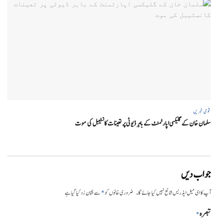
قومی خبریں
سلمان خان کے گلیکسی اپارٹمنٹ کے باہر ڈیوٹی پر تعینات کانسٹیبل کی موت
جواب دیں
*
آپ کا ای میل ایڈریس شائع نہیں کیا جائے گا۔
ضروری خانوں کو
سے نشان زد کیا گیا ہے
تبصرہ
*