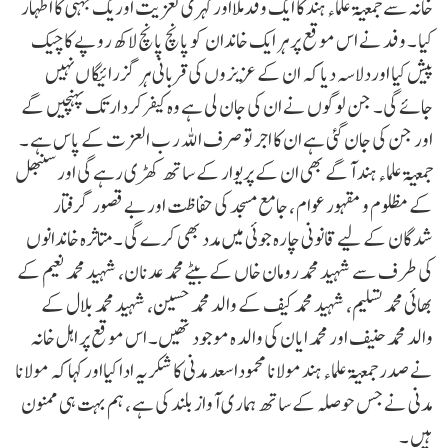
خانہ سے جمعیۃ علماء ہند کا ایک وفدملااورگہری تعزیت اوریک جہتی کا اظہار
کیا ۔ وفد نے اس موقع پر ہر ایک خاندان کو پانچ پانچ لاکھ روپے کا چیک
پیش کیا اوردلاسہ دیا کہ ان کے عزیزوں کی قربانی ہر گز رائیگا ں نہیں
جائے گی۔ جن لوگوں نے ان کی جان لی ہے وہ کیفرکردار تک پہنچیں گے
اور جن کی جان گئی ہے ان کا اجر تو صرف اللہ ر ب العزت کے پاس ہے ۔
جمعیۃ علماء ہند آگے بھی ان کے پریوار کے ساتھ کھڑی رہے گی اور سنبھل
کے مظلوم و مقہور عوام ، جامع مسجد کی حفاظت اور بے قصور گرفتار
شدگان کے لیے قانونی چارہ جوئی میں مدد بھی کرے گی ۔متاثرہ خاندانوں
کی طرف سے شہید محمد رومان خاں کے بیٹے محمد عدنان، شہید محمد نعیم کے
بھائی محمد تسلیم، شہید محمد کیف کے والد محمد حسین، شہید محمد بلال کے
والد محمد حنیف اور محمد ایان کی والد ہ موجود تھیں۔ اس موقع پر اہل خانہ
نے صدر جمعیۃ علماء ہند مولانا محموداسعد مدنی کا شکریہ ادا کیااور کہا کہ مولانا
مدنی نے جس حوصلہ کے ساتھ ہماری آواز بلند کی ہے ، ہم بہت ہی ممنون
ہیں ۔