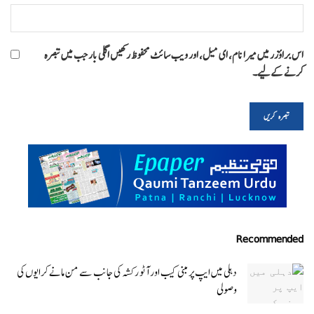
اس براؤزر میں میرا نام، ای میل، اور ویب سائٹ محفوظ رکھیں اگلی بار جب میں تبصرہ
کرنے کےلیے۔
Recommended
دہلی میں ایپ پر مبنی کیب اور آٹو رکشہ کی جانب سے من مانے کرایوں کی
وصولی