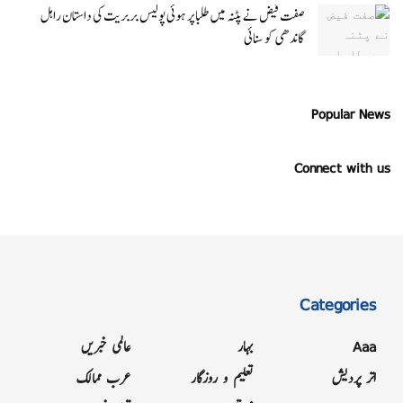
صفت فیض نے پٹنہ میں طلبا پر ہوئی پولیس بربریت کی داستان راہل
گاندھی کو سنائی
Popular News
Connect with us
Categories
Aaa
بہار
عالمی خبریں
اتر پردیش
تعلیم و روزگار
عرب ممالک