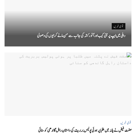
قومی خبریں
دہلی میں ایپ پر مبنی کیب اور آٹو رکشہ کی جانب سے من مانے کرایوں کی وصولی
قومی خبریں
صفت فیض نے پٹنہ میں طلبا پر ہوئی پولیس بربریت کی داستان راہل گاندھی کو سنائی