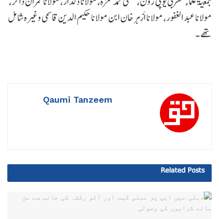
جمعیۃ علماء مغربی یوپی زون، مفتی محمد حمزہ، مولانا دلدار، مولانا عمران ذاکر،
مولانا عبد الغفور، مولانا اَزہر خان ابن مولانا حکیم الدین قاسمی وغیرہ شامل
تھے ۔
Qaumi Tanzeem
Related
Posts