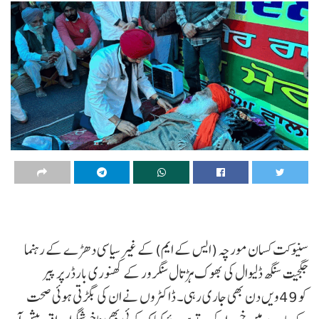
سنیوکت کسان مورچہ (ایس کے ایم) کے غیر سیاسی دھڑے کے رہنما
جگجیت سنگھ ڈلیوال کی بھوک ہڑتال سنگرور کے کھنوری بارڈر پر پیر
کو 49ویں دن بھی جاری رہی۔ ڈاکٹروں نے ان کی بگڑتی ہوئی صحت