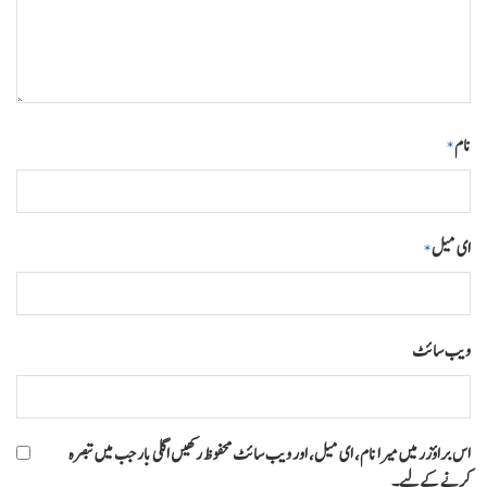
نام
*
ای میل
*
ویب‌ سائٹ
اس براؤزر میں میرا نام، ای میل، اور ویب سائٹ محفوظ رکھیں اگلی بار جب میں تبصرہ
کرنے کےلیے۔