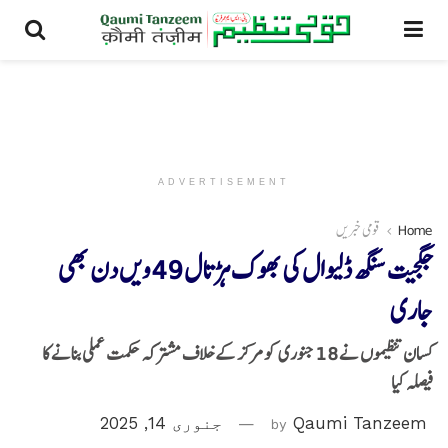
ADVERTISEMENT
Home
قومی خبریں
جگجیت سنگھ ڈلیوال کی بھوک ہڑتال 49ویں دن بھی
جاری
کسان تنظیموں نے 18 جنوری کو مرکز کے خلاف مشترکہ حکمت عملی بنانے کا
فیصلہ کیا
Qaumi Tanzeem
by
جنوری 14, 2025