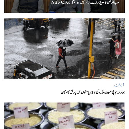
حب الوطنی کا معیار وندے ماترم نہیں ہو سکتا : جماعت اسلامی ہند
قومی خبریں
بہار اور یو پی سمیت ملک کی 17ریاستوں میں بارش کا امکان