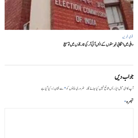
قومی خبریں
دہلی میں انتخابی فہرستوں کے ایس آئی آر کی تاریخوں میں توسیع
جواب دیں
*
آپ کا ای میل ایڈریس شائع نہیں کیا جائے گا۔
ضروری خانوں کو
سے نشان زد کیا گیا ہے
تبصرہ
*