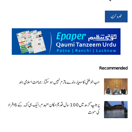
Recommended
حب الوطنی کا معیار وندے ماترم نہیں ہو سکتا : جماعت اسلامی ہند
پرتاپ گڑھ میں 100 سال قدیم مکان منہدم، ایک ہی کنبہ کے 6 افراد
کی موت