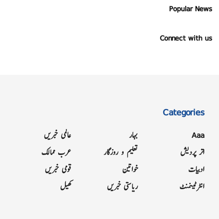
Popular News
Connect with us
Categories
Aaa
بہار
عالمی خبریں
اتر پردیش
تعلیم و روزگار
عرب ممالک
ادبیات
خواتین
قومی خبریں
انٹرٹینمنٹ
ریاستی خبریں
کھیل