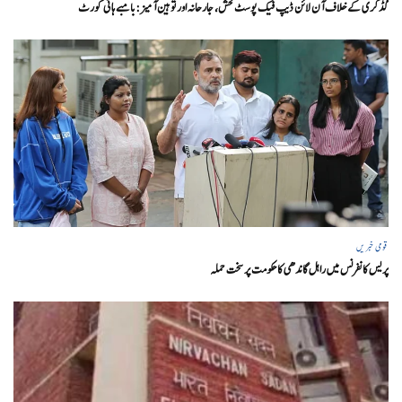
گڈکری کے خلاف آن لائن ڈیپ فیک پوسٹ فحش، جارحانہ اور توہین آمیز:بامبے ہائی کورٹ
قومی خبریں
پریس کانفرنس میں راہل گاندھی کا حکومت پر سخت حملہ