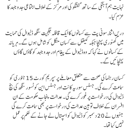
نہایت ہم آہنگی کے ساتھ گفتگو کی اور مرکز کے خلاف اجتماعی جدوجہد کا
عزم کیا۔
دریں اثنا، سونی پت سے کسانوں کا ایک قافلہ جگجیت سنگھ ڈلیوال کی حمایت
میں کھنوری پہنچا جبکہ کیتھل سے کسان منگل کو شامل ہوں گے۔ ہریانہ
کے کسانوں نے کہا کہ وہ ڈلیوال کے پیغام اور جدوجہد کو گاؤں گاؤں
پہنچائیں گے۔
کسان رہنما کی صحت سے متعلق معاملے پر سپریم کورٹ 15 جنوری کو
سماعت کرے گی۔ جسٹس سوریہ کانت اور جسٹس این کوٹسور سنگھ کی بنچ
ڈلیوال کی درخواست پر غور کرے گی۔ عدالت پنجاب حکومت کے ان
افسران کے خلاف توہین عدالت کی درخواست پر بھی سماعت کرے گی
جنہوں نے 20 دسمبر کو ڈلیوال کو اسپتال لے جانے کے حکم پر عمل
نہیں کیا تھا۔