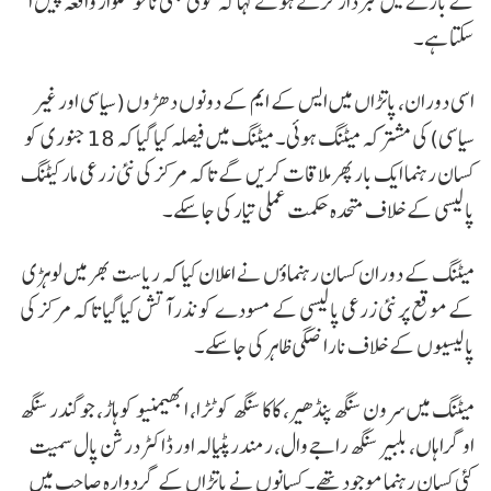
کے بارے میں خبردار کرتے ہوئے کہا کہ کوئی بھی ناخوشگوار واقعہ پیش آ
سکتا ہے۔
اسی دوران، پاتڑاں میں ایس کے ایم کے دونوں دھڑوں (سیاسی اور غیر
سیاسی) کی مشترکہ میٹنگ ہوئی۔ میٹنگ میں فیصلہ کیا گیا کہ 18 جنوری کو
کسان رہنما ایک بار پھر ملاقات کریں گے تاکہ مرکز کی نئی زرعی مارکیٹنگ
پالیسی کے خلاف متحدہ حکمت عملی تیار کی جا سکے۔
میٹنگ کے دوران کسان رہنماؤں نے اعلان کیا کہ ریاست بھر میں لوہڑی
کے موقع پر نئی زرعی پالیسی کے مسودے کو نذر آتش کیا گیا تاکہ مرکز کی
پالیسیوں کے خلاف ناراضگی ظاہر کی جا سکے۔
میٹنگ میں سرون سنگھ پنڈھیر، کاکا سنگھ کوٹڑا، ابھیمنیو کوہاڑ، جوگندر سنگھ
اوگراہاں، بلبیر سنگھ راجےوال، رمندر پٹیالہ اور ڈاکٹر درشن پال سمیت
کئی کسان رہنما موجود تھے۔ کسانوں نے پاتڑاں کے گردوارہ صاحب میں