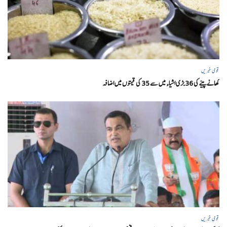
قومی خبریں
کھانے پینے کی 36 بڑی اشیاء میں سے 35 کی قیمتوں میں اضافہ
قومی خبریں