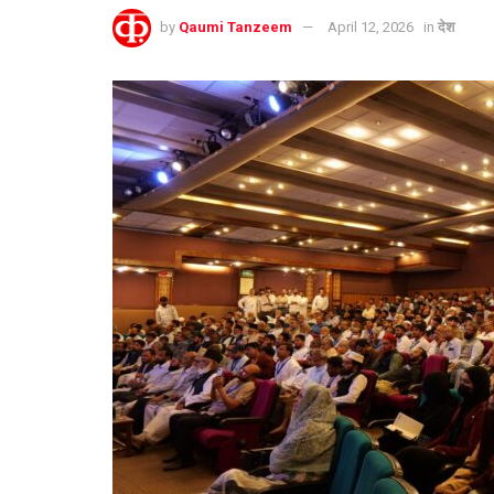
by
Qaumi Tanzeem
April 12, 2026
in
देश