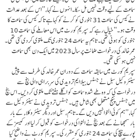
سماعت کے لیے وقت نہیں مل سکا۔انہوں نے کہا، ’’اس کے بعد عدالت
نے کیس کی سماعت 31 جنوری کو کرنے کو کہا ہے تاکہ کیس کی سماعت کا
وقت ہو۔‘‘ خیال رہے کہ سپریم کورٹ میں اس معاملے کی سماعت 10
جنوری کو ہونی تھی۔ تاہم یہ سماعت 24 جنوری تک ملتوی کر دی گئی تھی۔
عمر خالد کی درخواست ضمانت پر سال 2023 میں ایک دن بھی سماعت
نہیں ہو سکی تھی۔
سپریم کورٹ میں سابقہ سماعت کے دوران عمر خالد کی طرف سے پیش
سینئر وکیل سبل نے جسٹس بیلا ایم ترویدی کی سربراہی والی بنچ سے
درخواست کی کہ وہ طے شدہ سماعت کو اگلے ہفتے تک ملتوی کر دیں۔ اس بنچ
میں جسٹس پنکج متھل بھی شامل ہیں۔ جسٹس ترویدی نے سینئر وکیل سے
کہا، ’’ہم کوئی التوا نہیں دیں گے۔تاہم، سبل اور دیگر سینئر وکلاء کے بار
بار سمجھانے کے بعد بنچ نے التوا کی درخواست کو قبول کر لیا اور کیسز کے
پورے بیچ کی سماعت 24 جنوری کو مقرر کی۔ سپریم کورٹ نے واضح کیا