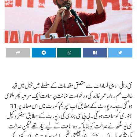
نئی دہلی: دہلی فسادات سے متعلق مقدمات کے سلسلے میں جیل میں قید
طالب علم رہنما عمر خالد کی درخواست ضمانت پر سماعت ایک مرتبہ پھر ملتوی
ہو گئی ہے۔ رپورٹ کے مطابق اب سپریم کورٹ میں اس معاملہ پر 31
جنوری کو سماعت ہوگی۔ بی بی سی ہندی کی رپورٹ کے مطابق سینئر وکیل
سی یو سنگھ نے عدالت کو بتایا کہ وہ سماعت کے لیے تیار تھے لیکن عدالت
کی بنچ صرف ایک بجے تک ہی بیٹھنی تھی۔ ایسے حالات میں اس کیس کی