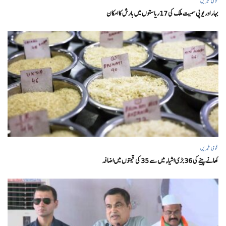
قومی خبریں
بہار اور یو پی سمیت ملک کی 17ریاستوں میں بارش کا امکان
قومی خبریں
کھانے پینے کی 36 بڑی اشیاء میں سے 35 کی قیمتوں میں اضافہ