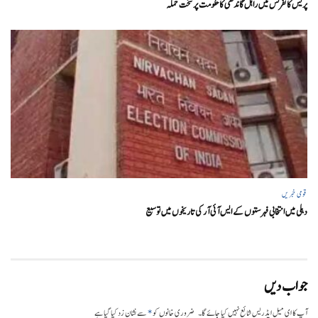
پریس کانفرنس میں راہل گاندھی کا حکومت پر سخت حملہ
قومی خبریں
دہلی میں انتخابی فہرستوں کے ایس آئی آر کی تاریخوں میں توسیع
جواب دیں
*
آپ کا ای میل ایڈریس شائع نہیں کیا جائے گا۔
ضروری خانوں کو
سے نشان زد کیا گیا ہے