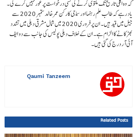
کہ وہ اگلی تاریخ تک ملتوی کرنے کی کسی درخواست پر غور نہیں کرے گی۔
یاد رہے کہ طالب علم رہنما اور سماجی کارکن عمر خالد ستمبر 2020 سے
جیل میں قید ہیں۔ ان پر فروری 2020 میں شمال مشرقی دہلی میں تشدد
بھڑکانے کا الزام ہے۔ ان کے خلاف دہلی پولیس کی جانب سے دو ایف
آئی آر درج کی گئی ہیں۔
Qaumi Tanzeem
Related
Posts