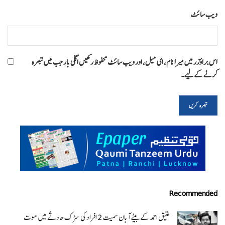
ویب‌ سائٹ
اس براؤزر میں میرا نام، ای میل، اور ویب سائٹ محفوظ رکھیں اگلی بار جب میں تبصرہ
کرنے کےلیے۔
Recommended
عتیق احمد کے بیٹے آبان سمیت 2 افراد کی سڑک حادثے میں موت