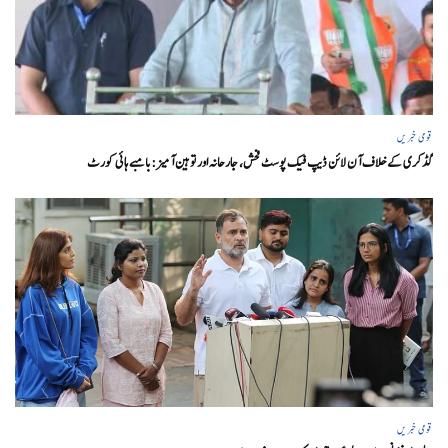
قومی خبریں
گڈکری کے خلاف آن لائن ڈیپ فیک پوسٹ فحش، جارحانہ اور توہین آمیز:بامبے ہائی کورٹ
قومی خبریں