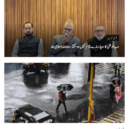
قومی خبریں
حب الوطنی کا معیار وندے ماترم نہیں ہو سکتا : جماعت اسلامی ہند