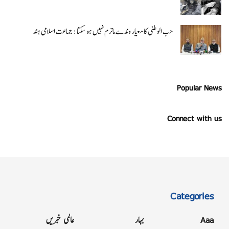
حب الوطنی کا معیار وندے ماترم نہیں ہو سکتا : جماعت اسلامی ہند
Popular News
Connect with us
Categories
Aaa
بہار
عالمی خبریں