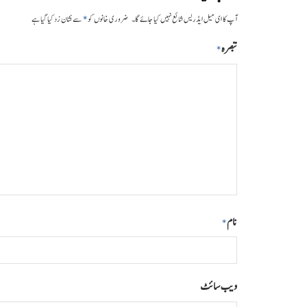
*
آپ کا ای میل ایڈریس شائع نہیں کیا جائے گا۔
ضروری خانوں کو
سے نشان زد کیا گیا ہے
تبصرہ
*
نام
*
ویب‌ سائٹ