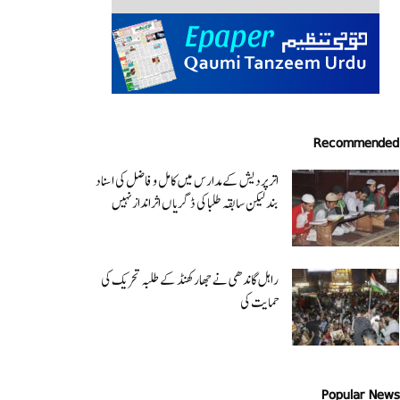
Recommended
اتر پردیش کےمدارس میں کامل و فاضل کی اسناد
بند لیکن سابقہ طلبا کی ڈگریا ں اثرانداز نہیں
راہل گاندھی نے جھارکھنڈ کے طلبہ تحریک کی
حمایت کی
Popular News