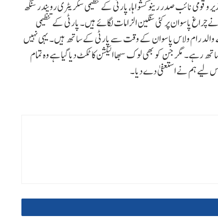
زیر و قومی نائب صدر رینو کشواہا، پارٹی کے تنظیمی سکریٹری رویندر سنگھ
 نے چراغ پاسوان پر کئی سنگین الزامات لگائے ہیں۔ پارٹی کے تنظیمی
ے والد رام ولاس پاسوان کے وقت سے پارٹی کے ساتھ ہیں۔ یہی نہیں
ھ رہے۔ مگرجن کو بھی لوک سبھا الیکشن کا ٹکٹ دیا گیا ہے وہ تمام
 اس لیے ہم نے استعفیٰ دے دیا۔