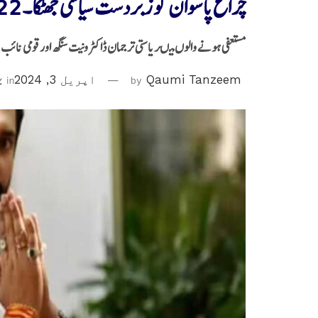
چراغ پاسوان کو زبردست سیاسی جھٹکا ۔22 عہدیداران کا استعفیٰ
مستعفی ہونے والوں میںریاستی ترجمان ڈاکٹر ونیت سنگھ اورقومی نائب ص
Qaumi Tanzeem
by
اپریل 3, 2024
in
ب