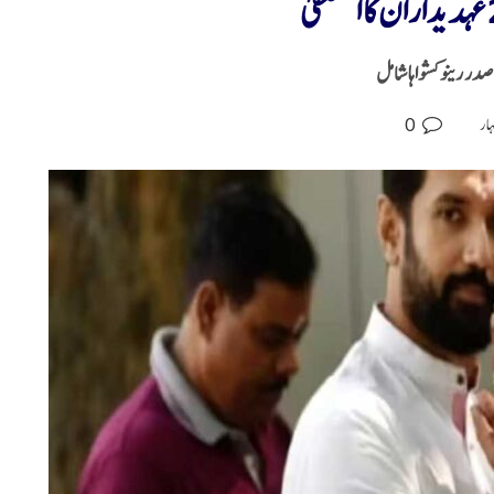
در رینو کشواہا شامل
0
ہار