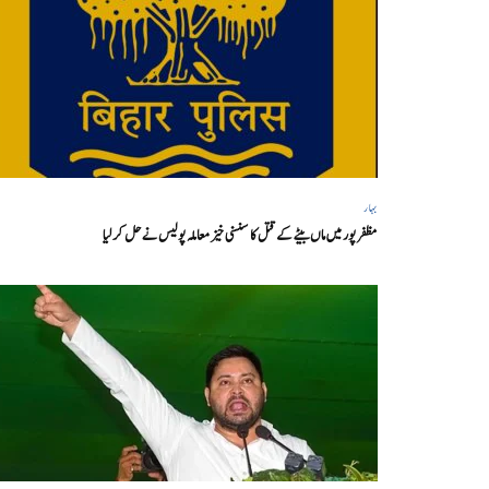
بہار
مظفر پور میں ماں بیٹے کے قتل کا سنسنی خیز معاملہ پولیس نے حل کر لیا