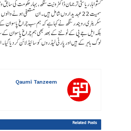
کشواہا، ریاستی ترجمان ڈاکٹر ونیت سنگھ، بہار حکومت کی سابق و
سمیت 22 عہدیداروں شامل ہیں۔ ان مستعفی ہونے والوں
سکریٹری رویندر سنگھ نے کہا ہے کہ ہم سب چراغ پاسوان ک
بلکہ ایل جے پی کے ٹوٹنے کے بعد بھی ہم چراغ پاسوان کے سات
لوگ باہر کے ہیں اور پارٹی لیڈروں کو سائیڈ لائن کر دیا گیا۔
Qaumi Tanzeem
Related
Posts