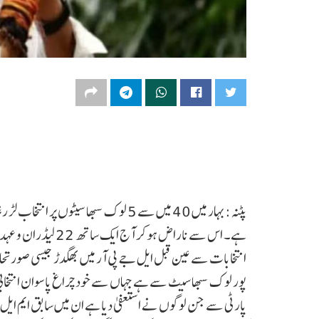
پٹنہ:بہار میں 40 میں سے 5 لوک سبھا سیٹو
ہے۔ اس سے ناراض ہوک
انتخابات سے عین قبل ایل جے پی آر میں بھگدڑ جیسی صورتحال
پور لوک سبھا سیٹ سے ہے جہاں سے خود چراغ پاسوان انتخاب
پارٹی سے جن لوگوں نے استعفیٰ دیا ہے ان میں سابق ایم ایل