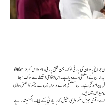
ں پر انتخاب لڑ رہی چراغ پاسوان کی پارٹی لوک جن شکتی پارٹی رام ولاس کو بڑا جھٹکا لگا
ر آج ایک ساتھ 22 لیڈران و عہدیداران نے استعفیٰ دے دیا ہے۔ اس اجتماعی استعفے سے لوک سبھا
 پیدا ہوگئی ہے۔ ان مستعفی ہونے والوں میں سے بیشتر کا تعلق حاجی
ی میدان میں ہیں۔
 اے و قومی جنرل سکریٹری ستیش کمار، پارٹی کے چیف ایکسٹینڈر اجے