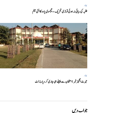
بہار
طلبہ کی رہائی نہ ہوئی تو بڑی تحریک – تیجسوی یادو کا الٹی میٹم
بہار
حیرت انگیزخبر ! امتحان سے پہلے ہی جاری کر دیا ریزلٹ
جواب دیں