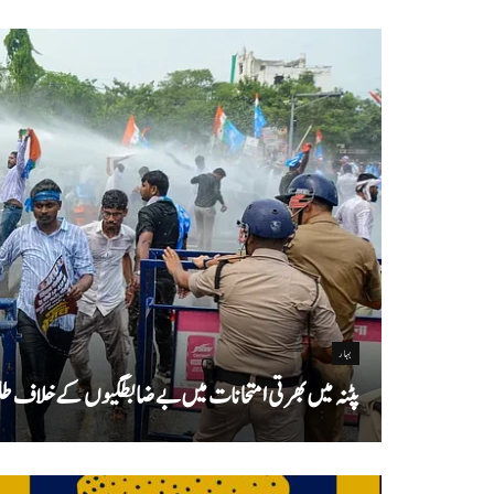
بہار
پٹنہ میں بھرتی امتحانات میں بے ضابطگیوں کے خلاف طلب