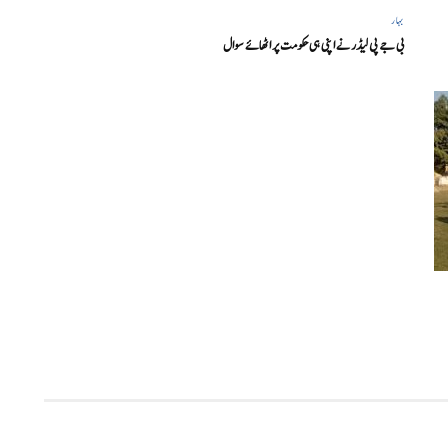
بہار
بی جے پی لیڈر نے اپنی ہی حکومت پر اٹھائے سوال